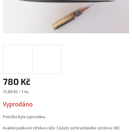
780 Kč
Měrná
15,60 Kč / 1 ks
cena:
Vyprodáno
Položka byla vyprodána…
Kvalitní puškové střelivo ráže 7,62x51 od brazilského výrobce CBC.