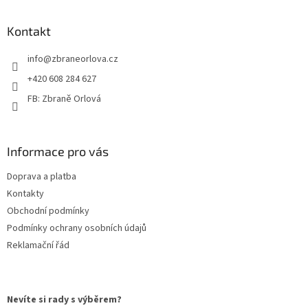
á
p
a
Kontakt
t
info
@
zbraneorlova.cz
í
+420 608 284 627
FB: Zbraně Orlová
Informace pro vás
Doprava a platba
Kontakty
Obchodní podmínky
Podmínky ochrany osobních údajů
Reklamační řád
Nevíte si rady s výběrem?