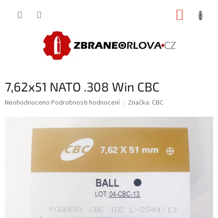
Přejít
NÁKUP
na
obsah
KOŠÍK
7,62x51 NATO .308 Win CBC
Průměrné
Neohodnoceno
Podrobnosti hodnocení
Značka:
CBC
hodnocení
produktu
je
0,0
z
5
hvězdiček.