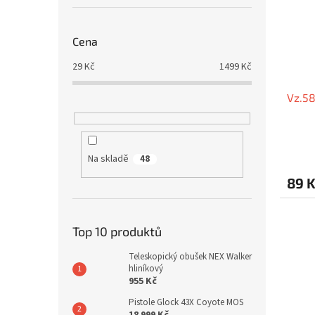
Cena
29
Kč
1499
Kč
Vz.58
Na skladě
48
89 
Top 10 produktů
Teleskopický obušek NEX Walker
hliníkový
955 Kč
Pistole Glock 43X Coyote MOS
18 999 Kč