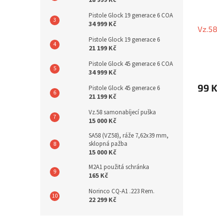
Pistole Glock 19 generace 6 COA
34 999 Kč
Vz.58
Pistole Glock 19 generace 6
21 199 Kč
Pistole Glock 45 generace 6 COA
34 999 Kč
99 
Pistole Glock 45 generace 6
21 199 Kč
Vz.58 samonabíjecí puška
15 000 Kč
SA58 (VZ58), ráže 7,62x39 mm,
sklopná pažba
15 000 Kč
M2A1 použitá schránka
165 Kč
Norinco CQ-A1 .223 Rem.
22 299 Kč