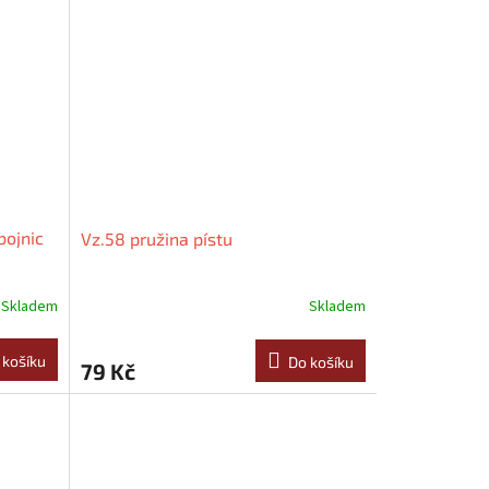
bojnic
Vz.58 pružina pístu
Skladem
Skladem
 košíku
Do košíku
79 Kč