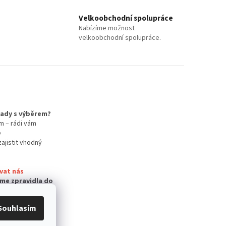
Velkoobchodní spolupráce
Nabízíme možnost
velkoobchodní spolupráce.
 rady s výběrem?
m – rádi vám
e
zajistit vhodný
vat nás
me zpravidla do
Souhlasím