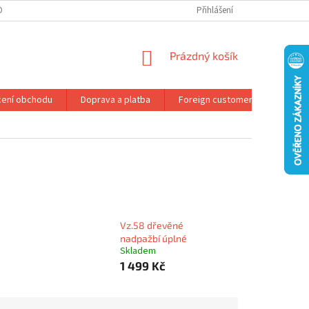
DMÍNKY OCHRANY OSOBNÍCH ÚDAJŮ
REKLAMAČNÍ ŘÁD
Přihlášení
NÁKUPNÍ
Prázdný košík
KOŠÍK
ení obchodu
Doprava a platba
Foreign customers
Konta
Vz.58 dřevěné
nadpažbí úplné
Skladem
1 499 Kč