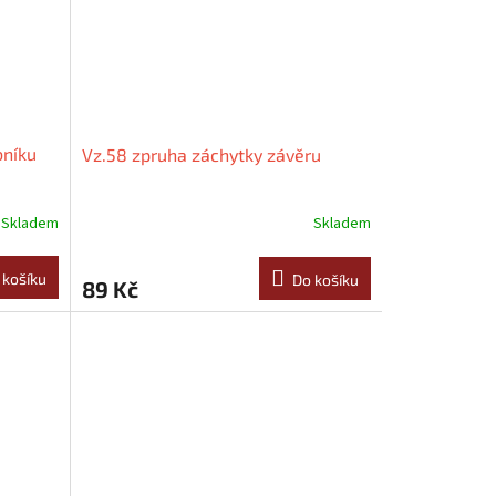
bníku
Vz.58 zpruha záchytky závěru
Skladem
Skladem
 košíku
Do košíku
89 Kč