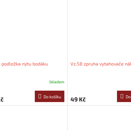
 podložka nýtu bodáku
Vz.58 zpruha vytahovače ná
Skladem
Do košíku
Do
Kč
49 Kč