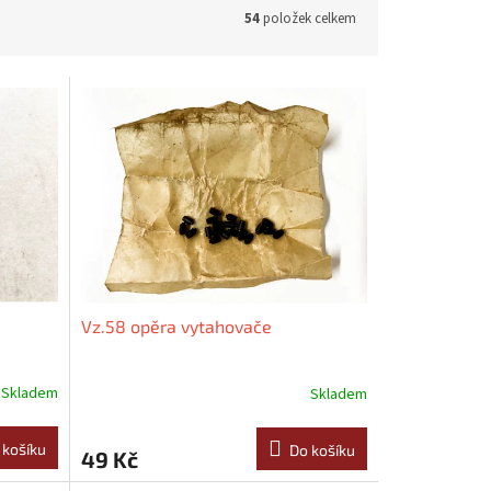
54
položek celkem
Vz.58 opěra vytahovače
Skladem
Skladem
 košíku
Do košíku
49 Kč