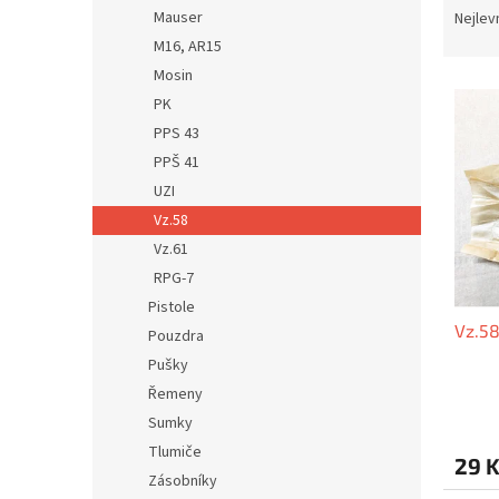
n
a
Mauser
Nejlev
e
z
M16, AR15
l
e
Mosin
V
n
PK
ý
í
PPS 43
p
p
i
r
PPŠ 41
s
o
UZI
p
d
Vz.58
r
u
Vz.61
o
k
RPG-7
d
t
Pistole
u
ů
Vz.58
k
Pouzdra
t
Pušky
ů
Řemeny
Sumky
Tlumiče
29 
Zásobníky