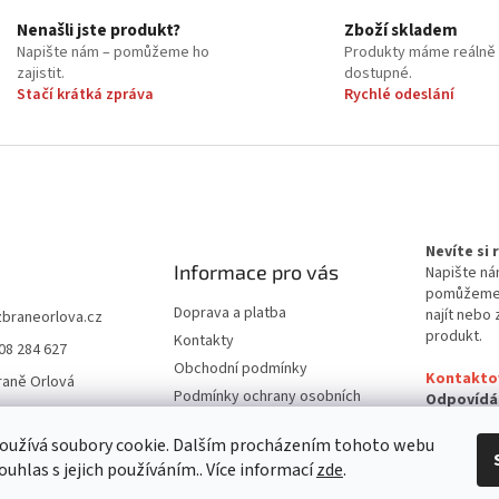
r
v
Nenašli jste produkt?
Zboží skladem
k
Napište nám – pomůžeme ho
Produkty máme reálně
y
zajistit.
dostupné.
v
Stačí krátká zpráva
Rychlé odeslání
ý
p
i
s
u
Nevíte si
Informace pro vás
Napište ná
pomůžem
Doprava a platba
najít nebo 
zbraneorlova.cz
produkt.
Kontakty
08 284 627
Obchodní podmínky
Kontakto
raně Orlová
Podmínky ochrany osobních
Odpovídá
údajů
24 hodin
oužívá soubory cookie. Dalším procházením tohoto webu
Reklamační řád
ouhlas s jejich používáním.. Více informací
zde
.