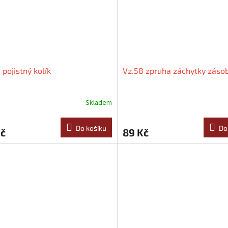
 pojistný kolík
Vz.58 zpruha záchytky záso
Skladem
Do košíku
Do
Kč
89 Kč