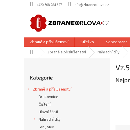
Přejít
+420 608 284 627
info@zbraneorlova.cz
na
obsah
Zbraně a příslušenství
Střelivo
Sebeobrana
Domů
Zbraně a příslušenství
Náhradní díly
P
Vz.
o
Přeskočit
s
Kategorie
kategorie
Nejpr
t
r
Zbraně a příslušenství
a
Brokovnice
n
Čištění
n
í
Hlavní části
p
Náhradní díly
a
AK, AKM
Ř