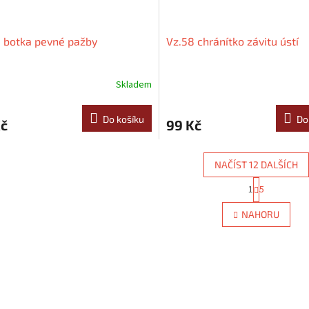
 botka pevné pažby
Vz.58 chránítko závitu ústí
Skladem
Do košíku
Do
Kč
99 Kč
NAČÍST 12 DALŠÍCH
S
1
5
O
t
r
v
NAHORU
á
l
n
á
k
d
o
a
v
c
á
í
n
p
í