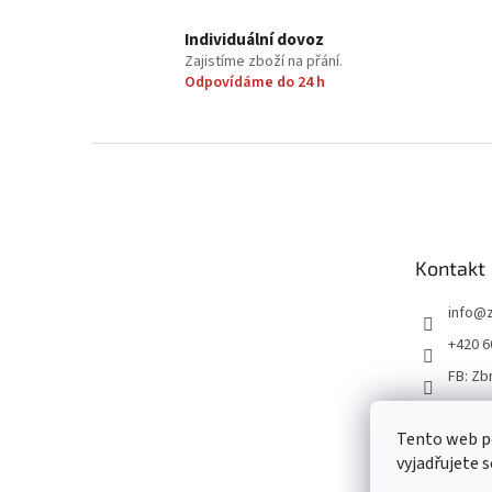
Individuální dovoz
Zajistíme zboží na přání.
Odpovídáme do 24 h
Z
á
p
a
t
Kontakt
í
info
@
+420 6
FB: Zb
Tento web p
vyjadřujete s