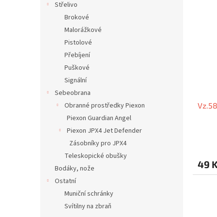
Střelivo
Brokové
Malorážkové
Pistolové
Přebíjení
Puškové
Signální
Sebeobrana
Obranné prostředky Piexon
Vz.58
Piexon Guardian Angel
Piexon JPX4 Jet Defender
Zásobníky pro JPX4
Teleskopické obušky
49 
Bodáky, nože
Ostatní
Muniční schránky
Svítilny na zbraň