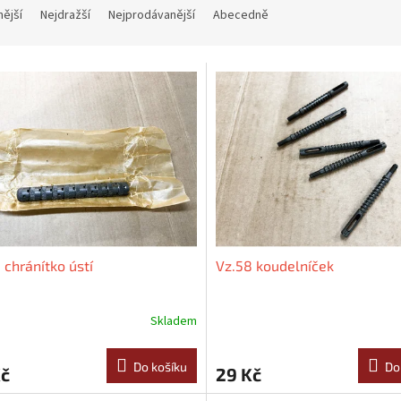
nější
Nejdražší
Nejprodávanější
Abecedně
 chránítko ústí
Vz.58 koudelníček
Skladem
Do košíku
Do
Kč
29 Kč