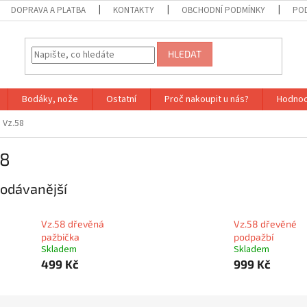
DOPRAVA A PLATBA
KONTAKTY
OBCHODNÍ PODMÍNKY
PO
HLEDAT
Bodáky, nože
Ostatní
Proč nakoupit u nás?
Hodnoc
Vz.58
58
odávanější
Vz.58 dřevěná
Vz.58 dřevěné
pažbička
podpažbí
Skladem
Skladem
499 Kč
999 Kč