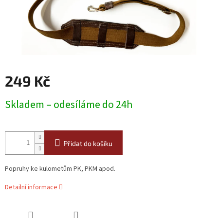
249 Kč
Měrná
Skladem – odesíláme do 24h
cena:
Přidat do košíku
Popruhy ke kulometům PK, PKM apod.
Detailní informace