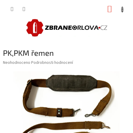
Přejít
NÁKUP
na
obsah
KOŠÍK
PK,PKM řemen
Průměrné
Neohodnoceno
Podrobnosti hodnocení
hodnocení
produktu
je
0,0
z
5
hvězdiček.