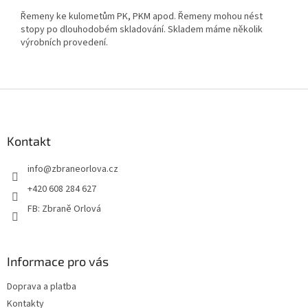
Řemeny ke kulometům PK, PKM apod. Řemeny mohou nést
stopy po dlouhodobém skladování. Skladem máme několik
výrobních provedení.
Z
á
p
a
Kontakt
t
info
@
zbraneorlova.cz
í
+420 608 284 627
FB: Zbraně Orlová
Informace pro vás
Doprava a platba
Kontakty