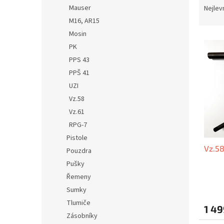
n
a
Mauser
Nejlev
e
z
M16, AR15
l
e
Mosin
V
n
PK
ý
í
PPS 43
p
p
i
r
PPŠ 41
s
o
UZI
p
d
Vz.58
r
u
Vz.61
o
k
RPG-7
d
t
Pistole
u
ů
Vz.58
k
Pouzdra
t
Pušky
ů
Řemeny
Sumky
Tlumiče
1 49
Zásobníky