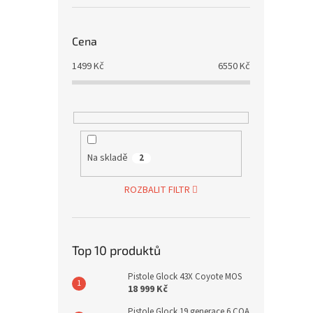
Cena
1499
Kč
6550
Kč
Na skladě
2
ROZBALIT FILTR
Top 10 produktů
Pistole Glock 43X Coyote MOS
18 999 Kč
Pistole Glock 19 generace 6 COA