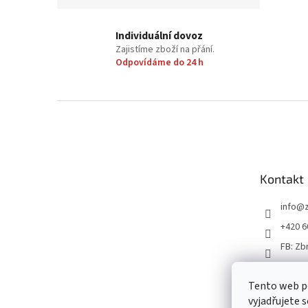
Individuální dovoz
Zajistíme zboží na přání.
Odpovídáme do 24 h
Z
á
p
a
t
Kontakt
í
info
@
+420 6
FB: Zb
Tento web p
vyjadřujete s