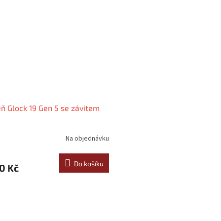
ň Glock 19 Gen 5 se závitem
Na objednávku
Do košíku
0 Kč
O
v
l
á