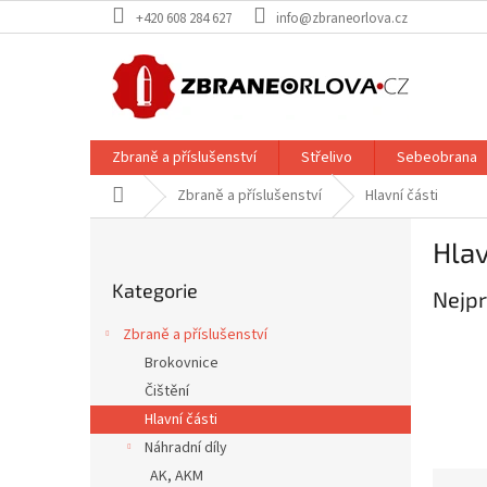
Přejít
+420 608 284 627
info@zbraneorlova.cz
na
obsah
Zbraně a příslušenství
Střelivo
Sebeobrana
Domů
Zbraně a příslušenství
Hlavní části
P
Hlav
o
Přeskočit
s
Kategorie
kategorie
Nejpr
t
r
Zbraně a příslušenství
a
Brokovnice
n
Čištění
n
í
Hlavní části
p
Náhradní díly
a
AK, AKM
Ř