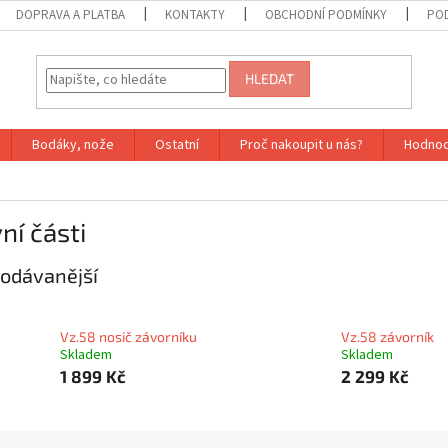
DOPRAVA A PLATBA
KONTAKTY
OBCHODNÍ PODMÍNKY
PO
HLEDAT
Bodáky, nože
Ostatní
Proč nakoupit u nás?
Hodnoc
ní části
odávanější
Vz.58 nosič závorníku
Vz.58 závorník
Skladem
Skladem
1 899 Kč
2 299 Kč