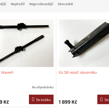
nější
Nejdražší
Nejprodávanější
Abecedně
 hlaveň
Vz.58 nosič závorníku
Na objednávku
Do košíku
Do
9 Kč
1 899 Kč