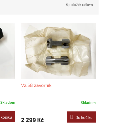
4
položek celkem
Vz.58 závorník
Skladem
Skladem
 košíku
Do košíku
2 299 Kč