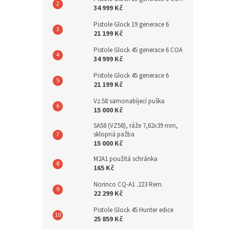
34 999 Kč
Pistole Glock 19 generace 6
21 199 Kč
Pistole Glock 45 generace 6 COA
34 999 Kč
Pistole Glock 45 generace 6
21 199 Kč
Vz.58 samonabíjecí puška
15 000 Kč
SA58 (VZ58), ráže 7,62x39 mm,
sklopná pažba
15 000 Kč
M2A1 použitá schránka
165 Kč
Norinco CQ-A1 .223 Rem.
22 299 Kč
Pistole Glock 45 Hunter edice
25 859 Kč