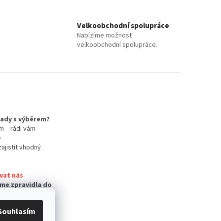
Velkoobchodní spolupráce
Nabízíme možnost
velkoobchodní spolupráce.
 rady s výběrem?
m – rádi vám
e
zajistit vhodný
vat nás
me zpravidla do
Souhlasím