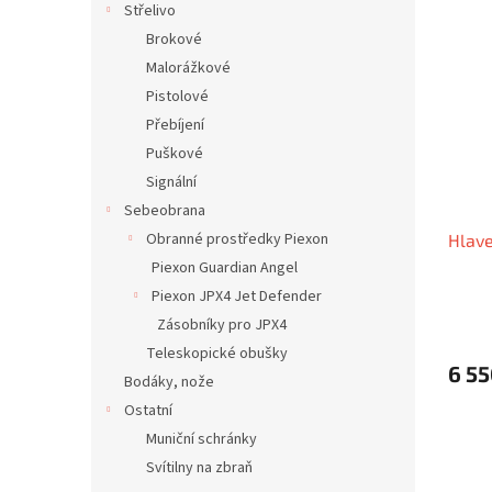
Střelivo
Brokové
Malorážkové
Pistolové
Přebíjení
Puškové
Signální
Sebeobrana
Obranné prostředky Piexon
Hlave
Piexon Guardian Angel
Piexon JPX4 Jet Defender
Zásobníky pro JPX4
Teleskopické obušky
6 55
Bodáky, nože
Ostatní
Muniční schránky
Svítilny na zbraň