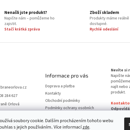
Nenašli jste produkt?
Zboží skladem
Napište nám – pomůžeme ho
Produkty máme reálně
zajistit.
dostupné.
Stačí krátká zpráva
Rychlé odeslání
Nevíte si
Informace pro vás
Napište ná
pomůžem
Doprava a platba
najít nebo 
zbraneorlova.cz
produkt.
Kontakty
08 284 627
Obchodní podmínky
Kontakto
raně Orlová
Podmínky ochrany osobních
Odpovídá
údajů
24 hodin
oužívá soubory cookie. Dalším procházením tohoto webu
Reklamační řád
ouhlas s jejich používáním.. Více informací
zde
.