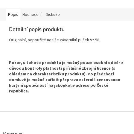
Popis
Hodnocení
Diskuze
Detailní popis produktu
Originální, nepoužité nosiče závorníků pušek Vz.58.
Pozor, u tohoto produktu je možný pouze osobní odběr
z
důvodu kontroly platnosti příslušné zbrojní licence (s
ohledem na charakteristiku produktu). Po předchozí
domluvě je možné zařídit přepravu externí licencovanou
kurýrní společností na jakoukoliv adresu po České
republice.
Z
á
p