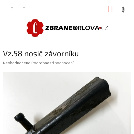
Přejít
NÁKUP
na
obsah
KOŠÍK
Vz.58 nosič závorníku
Průměrné
Neohodnoceno
Podrobnosti hodnocení
hodnocení
produktu
je
0,0
z
5
hvězdiček.