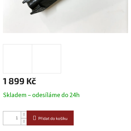
1 899 Kč
Měrná
Skladem – odesíláme do 24h
cena:
Přidat do košíku