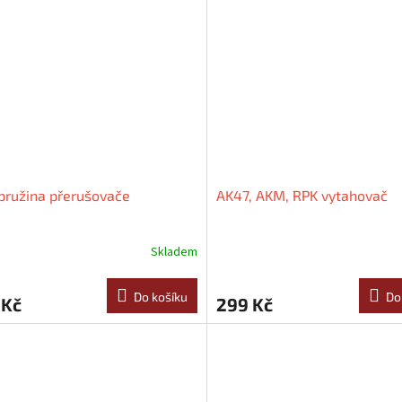
z
5
hvězdiček.
pružina přerušovače
AK47, AKM, RPK vytahovač
Skladem
Do košíku
Do
 Kč
299 Kč