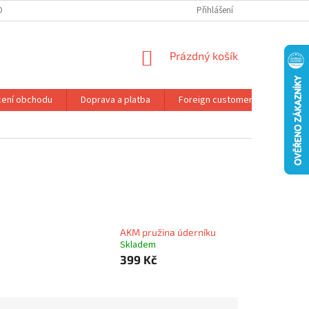
DMÍNKY OCHRANY OSOBNÍCH ÚDAJŮ
REKLAMAČNÍ ŘÁD
Přihlášení
NÁKUPNÍ
Prázdný košík
KOŠÍK
ení obchodu
Doprava a platba
Foreign customers
Konta
AKM pružina úderníku
Skladem
399 Kč