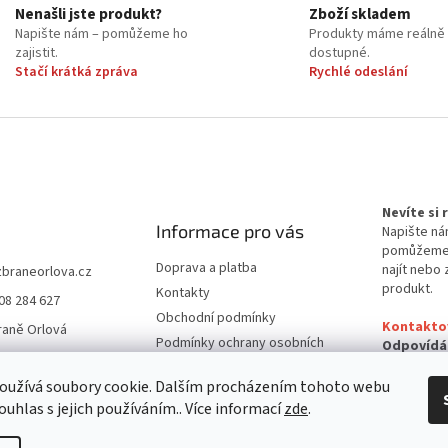
r
Nenašli jste produkt?
Zboží skladem
v
Napište nám – pomůžeme ho
Produkty máme reálně
k
zajistit.
dostupné.
y
Stačí krátká zpráva
Rychlé odeslání
v
ý
p
i
s
u
Nevíte si
Informace pro vás
Napište ná
pomůžem
Doprava a platba
najít nebo 
zbraneorlova.cz
produkt.
Kontakty
08 284 627
Obchodní podmínky
Kontakto
raně Orlová
Podmínky ochrany osobních
Odpovídá
údajů
24 hodin
oužívá soubory cookie. Dalším procházením tohoto webu
Reklamační řád
ouhlas s jejich používáním.. Více informací
zde
.