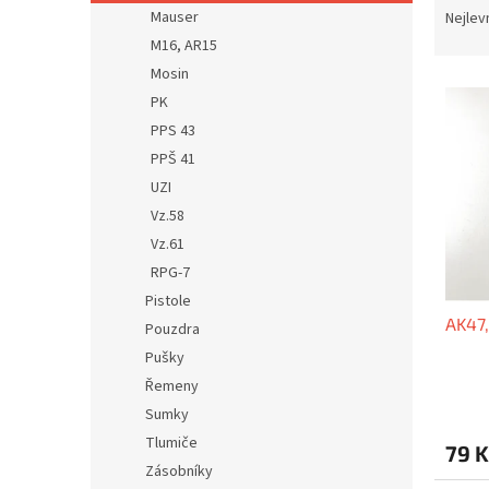
n
a
Mauser
Nejlev
e
z
M16, AR15
l
e
Mosin
V
n
PK
ý
í
PPS 43
p
p
i
r
PPŠ 41
s
o
UZI
p
d
Vz.58
r
u
Vz.61
o
k
RPG-7
d
t
Pistole
u
ů
AK47,
k
Pouzdra
t
Pušky
ů
Řemeny
Sumky
Tlumiče
79 K
Zásobníky