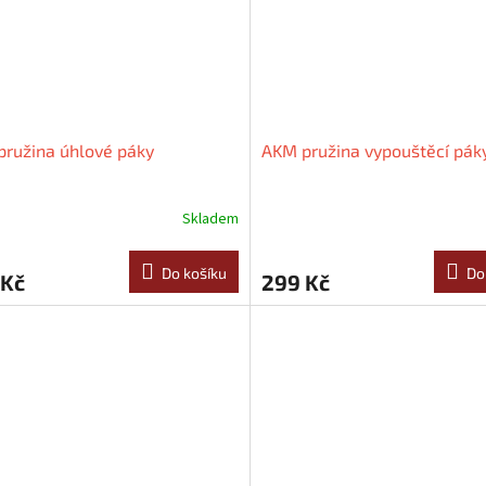
ružina úhlové páky
AKM pružina vypouštěcí pák
Skladem
Do košíku
Do
 Kč
299 Kč