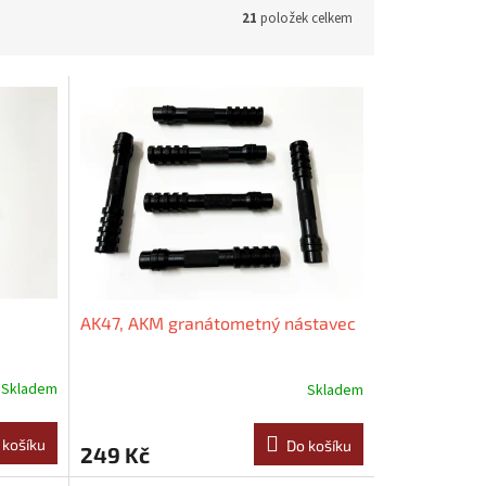
21
položek celkem
AK47, AKM granátometný nástavec
Skladem
Skladem
 košíku
Do košíku
249 Kč