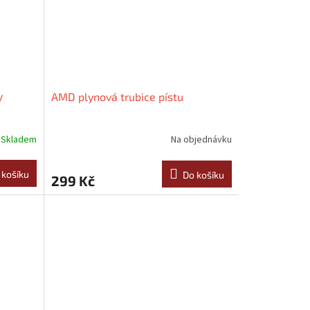
y
AMD plynová trubice pístu
Skladem
Na objednávku
 košíku
Do košíku
299 Kč