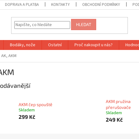
DOPRAVA A PLATBA
KONTAKTY
OBCHODNÍ PODMÍNKY
PO
HLEDAT
Bodáky, nože
Ostatní
Proč nakoupit u nás?
Hodnoc
AK, AKM
 AKM
odávanější
AKM pružina
AKM čep spouště
přerušovače
Skladem
Skladem
299 Kč
249 Kč