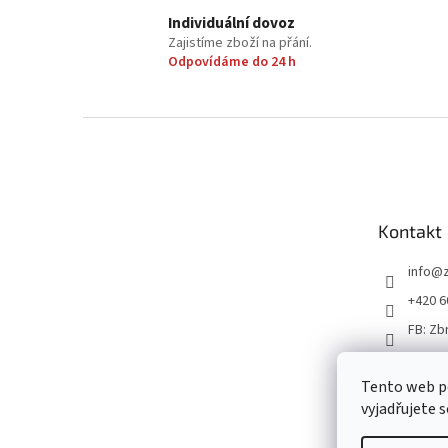
Individuální dovoz
Zajistíme zboží na přání.
Odpovídáme do 24 h
Z
á
p
a
t
Kontakt
í
info
@
+420 6
FB: Zb
Tento web p
vyjadřujete s