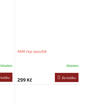
AKM čep spouště
Skladem
Skladem
 košíku
Do košíku
299 Kč