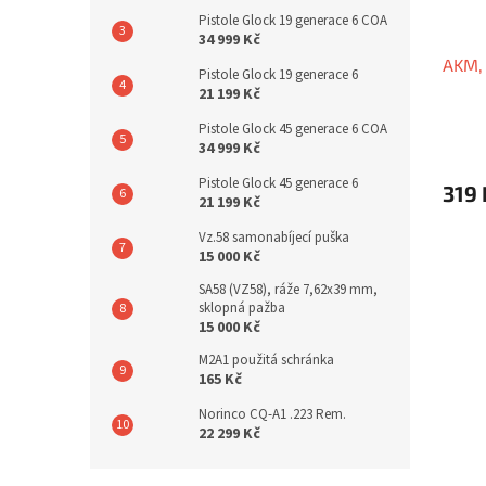
Pistole Glock 19 generace 6 COA
34 999 Kč
AKM,
Pistole Glock 19 generace 6
21 199 Kč
Pistole Glock 45 generace 6 COA
34 999 Kč
Pistole Glock 45 generace 6
319 
21 199 Kč
Vz.58 samonabíjecí puška
15 000 Kč
SA58 (VZ58), ráže 7,62x39 mm,
sklopná pažba
15 000 Kč
M2A1 použitá schránka
165 Kč
Norinco CQ-A1 .223 Rem.
22 299 Kč