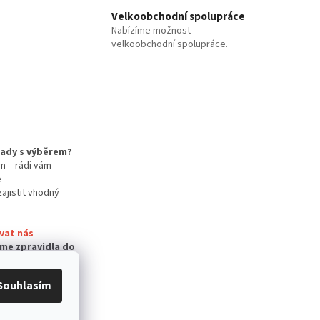
Velkoobchodní spolupráce
Nabízíme možnost
velkoobchodní spolupráce.
 rady s výběrem?
m – rádi vám
e
zajistit vhodný
vat nás
me zpravidla do
Souhlasím