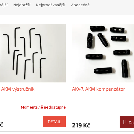
nější
Nejdražší
Nejprodávanější
Abecedně
 AKM výstružník
AK47, AKM kompenzátor
Momentálně nedostupné
Průměrné
hodnocení
produktu
DETAIL
Do
č
219 Kč
je
5,0