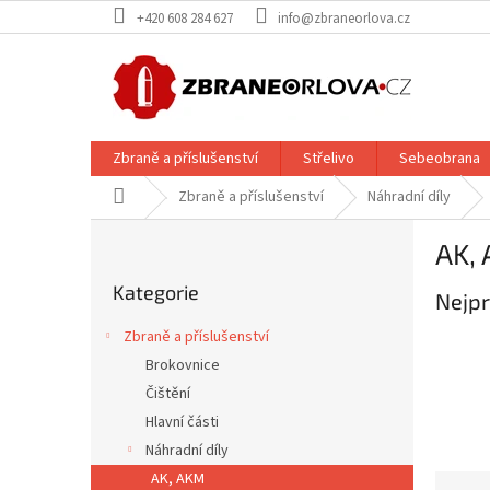
Přejít
+420 608 284 627
info@zbraneorlova.cz
na
obsah
Zbraně a příslušenství
Střelivo
Sebeobrana
Domů
Zbraně a příslušenství
Náhradní díly
P
AK,
o
Přeskočit
s
Kategorie
kategorie
Nejpr
t
r
Zbraně a příslušenství
a
Brokovnice
n
Čištění
n
í
Hlavní části
p
Náhradní díly
a
AK, AKM
Ř