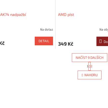
 AK74 nadpažbí
AMD píst
Na dotaz
Na ob
DETAIL
Do
Kč
349 Kč
NAČÍST 9 DALŠÍCH
S
1
2
O
t
r
v
NAHORU
á
l
n
á
k
d
o
a
v
c
á
í
n
p
í