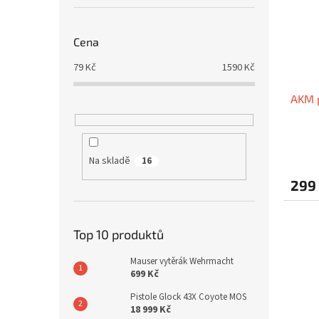
Cena
79
Kč
1590
Kč
AKM p
Na skladě
16
299
Top 10 produktů
Mauser vytěrák Wehrmacht
699 Kč
Pistole Glock 43X Coyote MOS
18 999 Kč