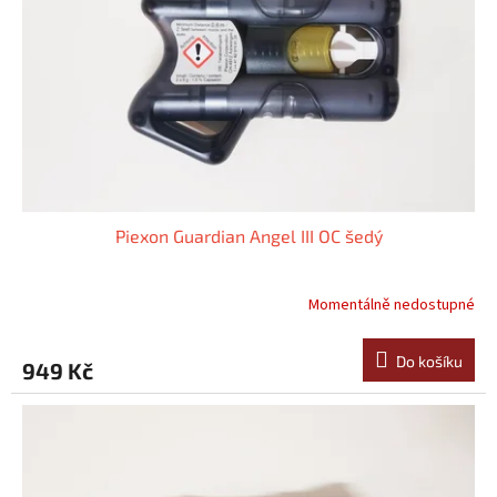
Piexon Guardian Angel III OC šedý
Momentálně nedostupné
Průměrné
hodnocení
produktu
Do košíku
949 Kč
je
5,0
z
5
hvězdiček.