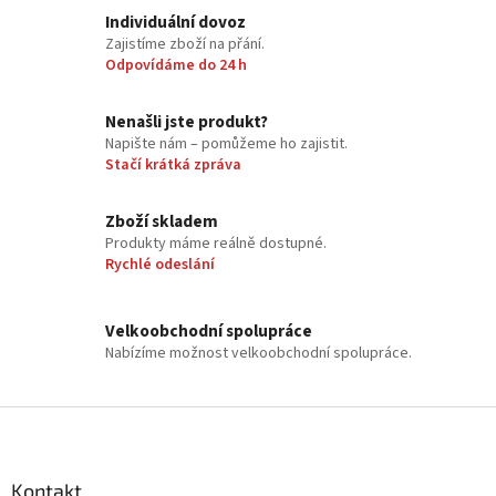
l
Individuální dovoz
á
Zajistíme zboží na přání.
d
Odpovídáme do 24 h
a
c
í
Nenašli jste produkt?
p
Napište nám – pomůžeme ho zajistit.
r
Stačí krátká zpráva
v
k
y
Zboží skladem
v
Produkty máme reálně dostupné.
ý
Rychlé odeslání
p
i
s
Velkoobchodní spolupráce
u
Nabízíme možnost velkoobchodní spolupráce.
Z
á
p
a
Kontakt