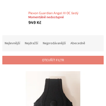
Piexon Guardian Angel III OC šedý
Momentálně nedostupné
949 Kč
Ř
a
Nejlevnější
Nejdražší
Nejprodávanější
Abecedně
z
e
n
OTEVŘÍT FILTR
í
p
V
r
ý
o
p
d
i
u
s
k
p
t
r
ů