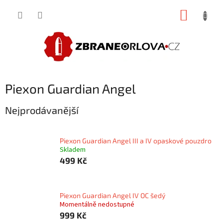
Přejít
NÁKUP
na
obsah
KOŠÍK
Piexon Guardian Angel
Nejprodávanější
Piexon Guardian Angel III a IV opaskové pouzdro
Skladem
499 Kč
Piexon Guardian Angel IV OC šedý
Momentálně nedostupné
999 Kč