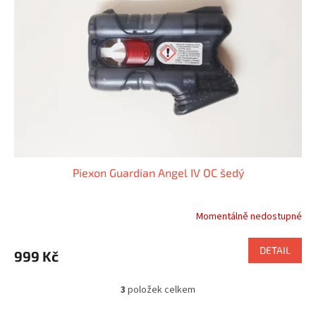
Piexon Guardian Angel IV OC šedý
Momentálně nedostupné
Průměrné
hodnocení
produktu
DETAIL
999 Kč
je
5,0
z
3
položek celkem
O
5
v
hvězdiček.