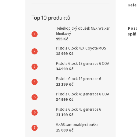
Refer
Top 10 produktů
Pozo
Teleskopický obušek NEX Walker
hliníkový
splň
955 Kč
Pistole Glock 43X Coyote MOS
18 999 Kč
Pistole Glock 19 generace 6 COA
34 999 Kč
Pistole Glock 19 generace 6
21 199 Kč
Pistole Glock 45 generace 6 COA
34 999 Kč
Pistole Glock 45 generace 6
21 199 Kč
Vz.58 samonabíjecí puška
15 000 Kč