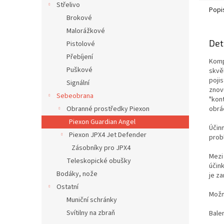
Střelivo
Popi
Brokové
Malorážkové
Det
Pistolové
Přebíjení
Komp
Puškové
skvěl
poji
Signální
znov
Sebeobrana
"kont
obrá
Obranné prostředky Piexon
Piexon Guardian Angel
Účinn
Piexon JPX4 Jet Defender
prob
Zásobníky pro JPX4
Mezi
Teleskopické obušky
účin
Bodáky, nože
je z
Ostatní
Možn
Muniční schránky
Svítilny na zbraň
Balen