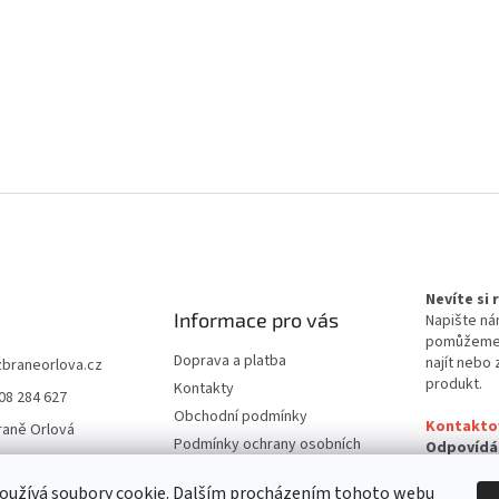
Nevíte si
Informace pro vás
Napište ná
pomůžem
Doprava a platba
najít nebo 
zbraneorlova.cz
produkt.
Kontakty
08 284 627
Obchodní podmínky
Kontakto
raně Orlová
Podmínky ochrany osobních
Odpovídá
údajů
24 hodin
oužívá soubory cookie. Dalším procházením tohoto webu
Reklamační řád