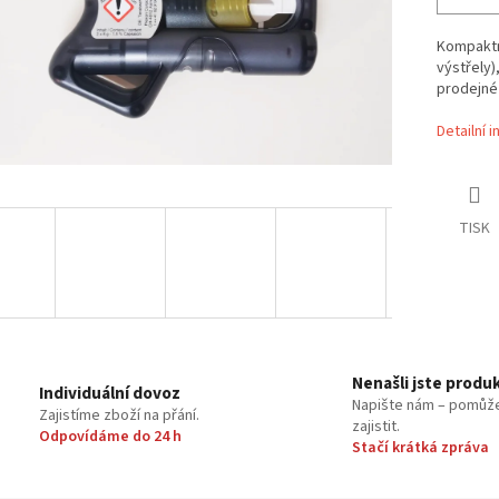
Kompaktn
výstřely)
prodejné 
Detailní 
TISK
Nenašli jste produ
Individuální dovoz
Napište nám – pomůž
Zajistíme zboží na přání.
zajistit.
Odpovídáme do 24 h
Stačí krátká zpráva