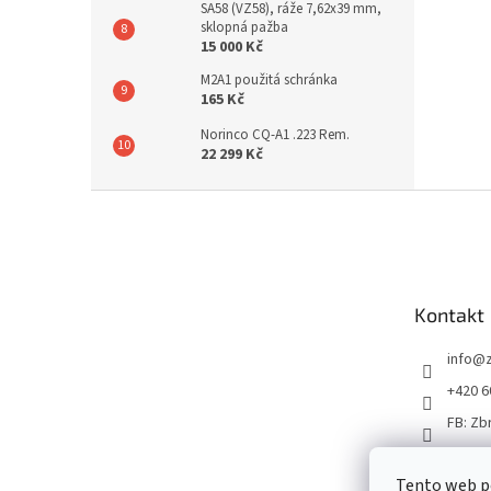
SA58 (VZ58), ráže 7,62x39 mm,
sklopná pažba
15 000 Kč
M2A1 použitá schránka
165 Kč
Norinco CQ-A1 .223 Rem.
22 299 Kč
Z
á
p
a
t
Kontakt
í
info
@
+420 6
FB: Zb
Tento web p