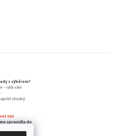
 rady s výběrem?
m – rádi vám
e
zajistit vhodný
vat nás
me zpravidla do