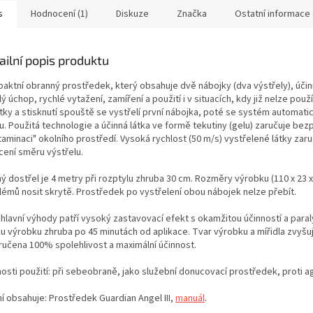
s
Hodnocení (1)
Diskuze
Značka
Ostatní informace
ailní popis produktu
aktní obranný prostředek, který obsahuje
dvě nábojky (dva výstřely), účin
ý úchop, rychlé vytažení, zamíření a použití i v situacích, kdy již nelze pou
stky a stisknutí spouště se vystřelí první nábojka, poté se systém automati
u. Použitá technologie a účinná látka ve formě tekutiny (gelu) zaručuje be
aminaci" okolního prostředí. Vysoká rychlost (50 m/s) vystřelené látky zar
cení směru výstřelu.
ý dostřel je 4 metry při rozptylu zhruba 30 cm. Rozměry výrobku (110 x 23 x 
lémů nosit skrytě.
Prostředek po vystřelení obou nábojek nelze přebít.
 hlavní výhody patří vysoký zastavovací efekt s okamžitou účinností a para
ku výrobku zhruba po 45 minutách od aplikace.
T
var výrobku a mířidla zvyšuj
aručena
100% spolehlivost a maximální účinnost.
osti použití: při sebeobraně, jako služební donucovací prostředek, proti a
í obsahuje: Prostředek Guardian Angel III,
manuál
.