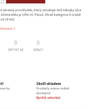
í obranný prostředek, který obsahuje dvě nábojky (dva
, účinná látka je 10% OC Piexol. Zbraň kategorie D (volně
od 18 let).
informace
ZEPTAT SE
SDÍLET
kt?
Zboží skladem
eme ho
Produkty máme reálně
dostupné.
Rychlé odeslání