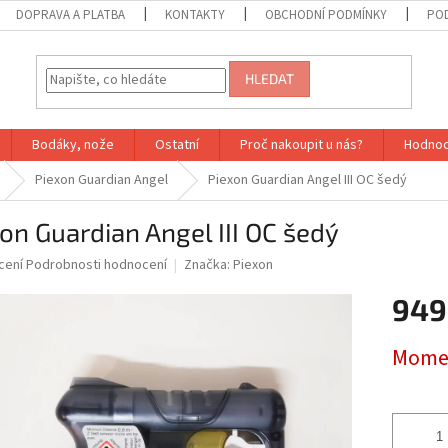
DOPRAVA A PLATBA
KONTAKTY
OBCHODNÍ PODMÍNKY
PO
HLEDAT
Bodáky, nože
Ostatní
Proč nakoupit u nás?
Hodnoc
Piexon Guardian Angel
Piexon Guardian Angel III OC šedý
on Guardian Angel III OC šedý
né
cení
Podrobnosti hodnocení
Značka:
Piexon
ní
949
u
Měrná
Momen
cena:
ek.