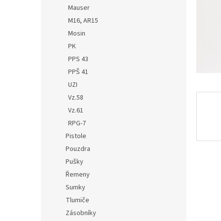
n
Mauser
e
M16, AR15
l
Mosin
PK
PPS 43
PPŠ 41
UZI
Vz.58
Vz.61
RPG-7
Pistole
Pouzdra
Pušky
Řemeny
Sumky
Tlumiče
Zásobníky