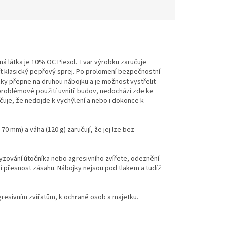
ná látka je 10% OC Piexol.
Tvar výrobku zaručuje
žít klasický pepřový sprej
. Po prolomení bezpečnostní
cky přepne na druhou nábojku a je možnost vystřelit
zproblémové použití uvnitř budov, nedochází zde ke
učuje, že nedojde k vychýlení a nebo i dokonce k
70 mm) a váha (120 g) zaručují, že jej lze bez
lyzování útočníka nebo agresivního zvířete, odeznění
í
přesnost zásahu.
Nábojky nejsou pod tlakem a tudíž
gresivním zvířatům, k ochraně osob a majetku.