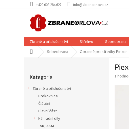
Přejít
+420 608 284 627
info@zbraneorlova.cz
na
obsah
Zbraně a příslušenství
Střelivo
Sebeobrana
Domů
Sebeobrana
Obranné prostředky Piexon
P
Piex
o
Přeskočit
s
Průměr
1 hodno
Kategorie
kategorie
t
hodnoce
r
produkt
Zbraně a příslušenství
a
je
Brokovnice
5,0
n
z
Čištění
n
5
í
Hlavní části
hvězdič
p
Náhradní díly
a
AK, AKM