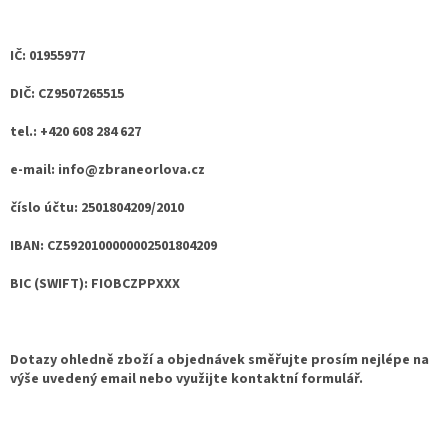
IČ: 01955977
DIČ: CZ9507265515
tel.: +420 608 284 627
e-mail: info@zbraneorlova.cz
číslo účtu: 2501804209/2010
IBAN: CZ5920100000002501804209
BIC (SWIFT): FIOBCZPPXXX
Dotazy ohledně zboží a objednávek směřujte prosím nejlépe na
výše uvedený email nebo využijte kontaktní formulář.