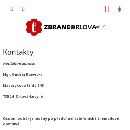
Přejít
NÁKUP
na
obsah
KOŠÍK
Kontakty
Kontaktní adresa:
Mgr. Ondřej Kawecki
Masarykova třída 746
735 14 Orlová-Lutyně
Osobní odběr je možný po předchozí telefonické či emailové
domluvě.