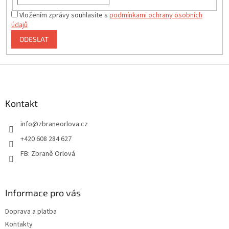
Vložením zprávy souhlasíte s
podmínkami ochrany osobních
údajů
ODESLAT
Z
á
p
a
Kontakt
t
info
@
zbraneorlova.cz
í
+420 608 284 627
FB: Zbraně Orlová
Informace pro vás
Doprava a platba
Kontakty