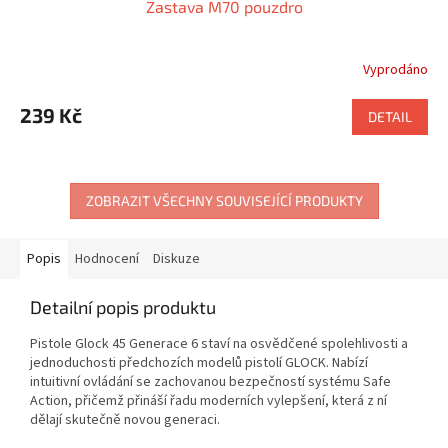
Zastava M70 pouzdro
Vyprodáno
Průměrné
hodnocení
produktu
239 Kč
DETAIL
je
5,0
z
5
ZOBRAZIT VŠECHNY SOUVISEJÍCÍ PRODUKTY
hvězdiček.
Popis
Hodnocení
Diskuze
Detailní popis produktu
Pistole Glock 45 Generace 6 staví na osvědčené spolehlivosti a
jednoduchosti předchozích modelů pistolí GLOCK. Nabízí
intuitivní ovládání se zachovanou bezpečností systému Safe
Action, přičemž přináší řadu moderních vylepšení, která z ní
dělají skutečně novou generaci.