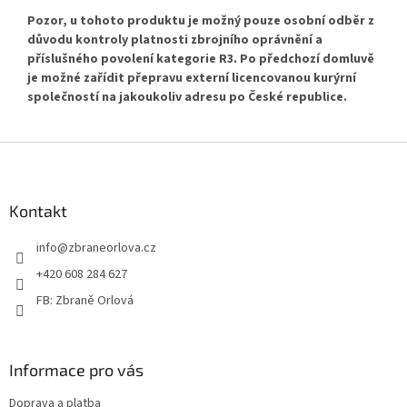
Pozor, u tohoto produktu je možný pouze osobní odběr
z
důvodu kontroly platnosti zbrojního oprávnění a
příslušného povolení kategorie R3. Po předchozí domluvě
je možné zařídit přepravu externí licencovanou kurýrní
společností na jakoukoliv adresu po České republice.
Z
á
p
a
Kontakt
t
info
@
zbraneorlova.cz
í
+420 608 284 627
FB: Zbraně Orlová
Informace pro vás
Doprava a platba