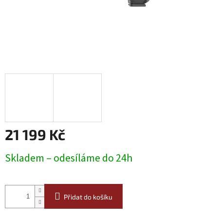
21 199 Kč
Měrná
Skladem – odesíláme do 24h
cena:
Přidat do košíku