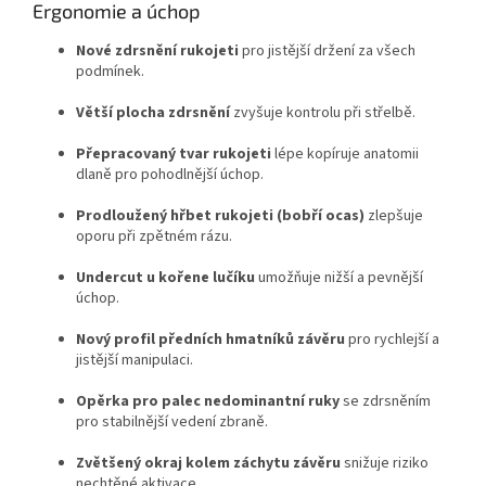
Ergonomie a úchop
Nové zdrsnění rukojeti
pro jistější držení za všech
podmínek.
Větší plocha zdrsnění
zvyšuje kontrolu při střelbě.
Přepracovaný tvar rukojeti
lépe kopíruje anatomii
dlaně pro pohodlnější úchop.
Prodloužený hřbet rukojeti (bobří ocas)
zlepšuje
oporu při zpětném rázu.
Undercut u kořene lučíku
umožňuje nižší a pevnější
úchop.
Nový profil předních hmatníků závěru
pro rychlejší a
jistější manipulaci.
Opěrka pro palec nedominantní ruky
se zdrsněním
pro stabilnější vedení zbraně.
Zvětšený okraj kolem záchytu závěru
snižuje riziko
nechtěné aktivace.