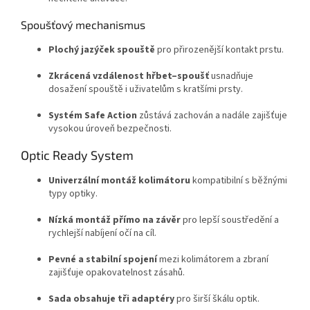
Spoušťový mechanismus
Plochý jazýček spouště
pro přirozenější kontakt prstu.
Zkrácená vzdálenost hřbet–spoušť
usnadňuje
dosažení spouště i uživatelům s kratšími prsty.
Systém Safe Action
zůstává zachován a nadále zajišťuje
vysokou úroveň bezpečnosti.
Optic Ready System
Univerzální montáž kolimátoru
kompatibilní s běžnými
typy optiky.
Nízká montáž přímo na závěr
pro lepší soustředění a
rychlejší nabíjení očí na cíl.
Pevné a stabilní spojení
mezi kolimátorem a zbraní
zajišťuje opakovatelnost zásahů.
Sada obsahuje tři adaptéry
pro širší škálu optik.