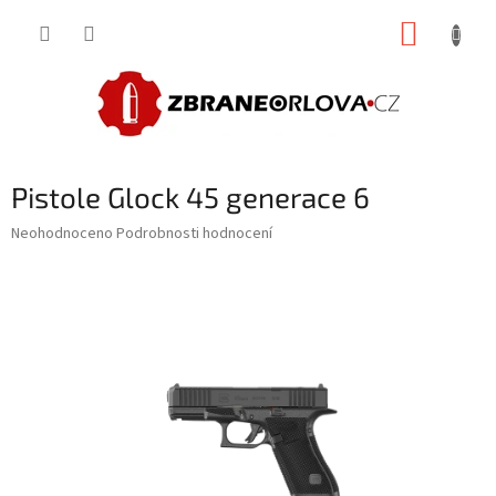
Přejít
NÁKUP
na
obsah
KOŠÍK
Pistole Glock 45 generace 6
Průměrné
Neohodnoceno
Podrobnosti hodnocení
hodnocení
produktu
je
0,0
z
5
hvězdiček.