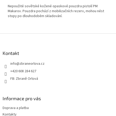
Nepoužité sovětské kožené opaskové pouzdra pistolí PM
Makarov. Pouzdra pochází z mobilizačních rezerv, mohou nést
stopy po dlouhodobém skladování.
Z
á
p
a
Kontakt
t
info
@
zbraneorlova.cz
í
+420 608 284 627
FB: Zbraně Orlová
Informace pro vás
Doprava a platba
Kontakty