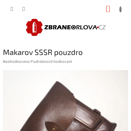
Přejít
NÁKUP
na
obsah
KOŠÍK
Makarov SSSR pouzdro
Průměrné
Neohodnoceno
Podrobnosti hodnocení
hodnocení
produktu
je
0,0
z
5
hvězdiček.