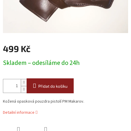
499 Kč
Měrná
Skladem – odesíláme do 24h
cena:
Přidat do košíku
Kožená opasková pouzdra pistolí PM Makarov.
Detailní informace