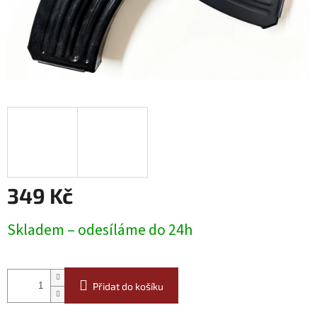
349 Kč
Měrná
Skladem – odesíláme do 24h
cena:
Přidat do košíku