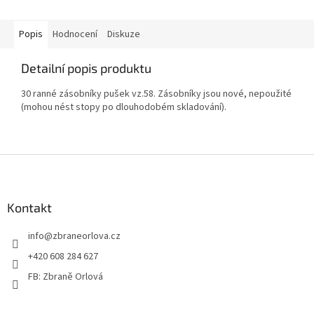
Popis
Hodnocení
Diskuze
Detailní popis produktu
30 ranné zásobníky pušek vz.58. Zásobníky jsou nové, nepoužité
(mohou nést stopy po dlouhodobém skladování).
Z
á
p
a
Kontakt
t
info
@
zbraneorlova.cz
í
+420 608 284 627
FB: Zbraně Orlová