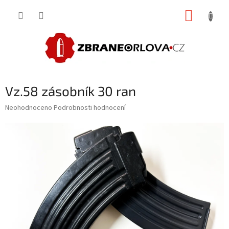
Přejít
NÁKUP
na
obsah
KOŠÍK
Vz.58 zásobník 30 ran
Průměrné
Neohodnoceno
Podrobnosti hodnocení
hodnocení
produktu
je
0,0
z
5
hvězdiček.