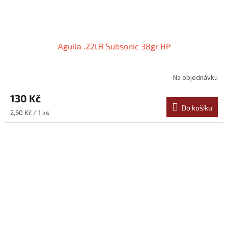
Aguila .22LR Subsonic 38gr HP
Na objednávku
130 Kč
Do košíku
Měrná
2,60 Kč / 1 ks
cena: