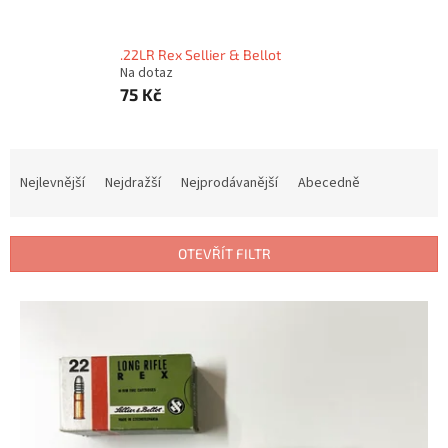
.22LR Rex Sellier & Bellot
Na dotaz
75 Kč
Ř
a
Nejlevnější
Nejdražší
Nejprodávanější
Abecedně
z
e
n
OTEVŘÍT FILTR
í
p
V
r
ý
o
p
d
i
u
s
k
p
t
r
ů