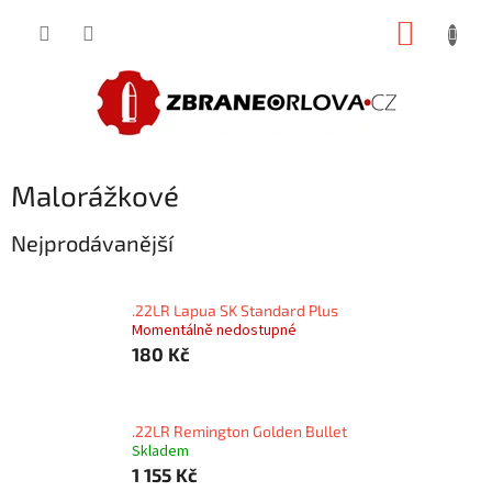
Přejít
NÁKUP
na
obsah
KOŠÍK
Malorážkové
Nejprodávanější
.22LR Lapua SK Standard Plus
Momentálně nedostupné
180 Kč
.22LR Remington Golden Bullet
Skladem
1 155 Kč