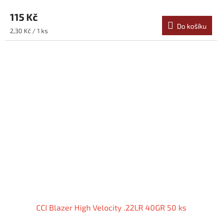
115 Kč
Do košíku
Měrná
2,30 Kč / 1 ks
cena:
CCI Blazer High Velocity .22LR 40GR 50 ks