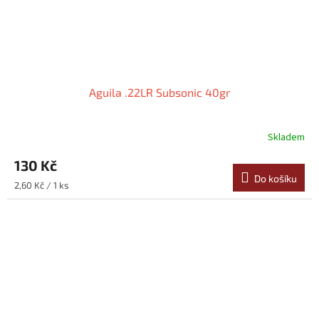
Aguila .22LR Subsonic 40gr
Skladem
130 Kč
Do košíku
Měrná
2,60 Kč / 1 ks
cena: