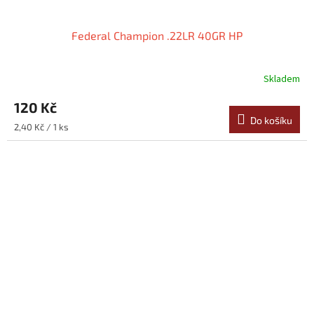
Federal Champion .22LR 40GR HP
Skladem
120 Kč
Do košíku
Měrná
2,40 Kč / 1 ks
cena: