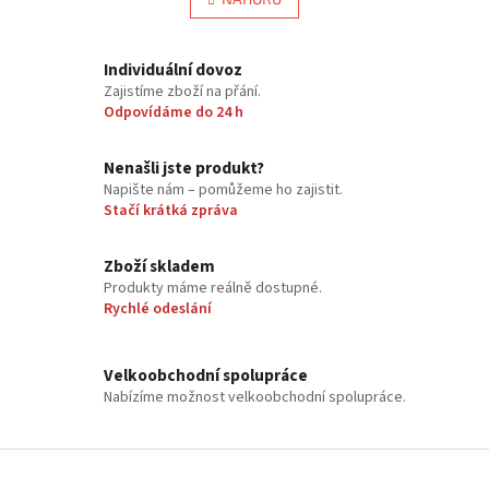
n
á
k
d
o
v
a
Individuální dovoz
á
c
Zajistíme zboží na přání.
n
í
Odpovídáme do 24 h
í
p
r
v
Nenašli jste produkt?
k
Napište nám – pomůžeme ho zajistit.
y
Stačí krátká zpráva
v
ý
Zboží skladem
p
Produkty máme reálně dostupné.
i
Rychlé odeslání
s
u
Velkoobchodní spolupráce
Nabízíme možnost velkoobchodní spolupráce.
Z
á