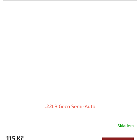
z
5
hvězdiček.
.22LR Geco Semi-Auto
Skladem
115 Kč