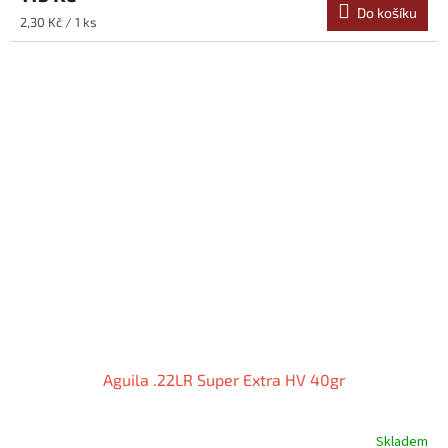
Do košíku
Měrná
2,30 Kč / 1 ks
cena:
Aguila .22LR Super Extra HV 40gr
Skladem