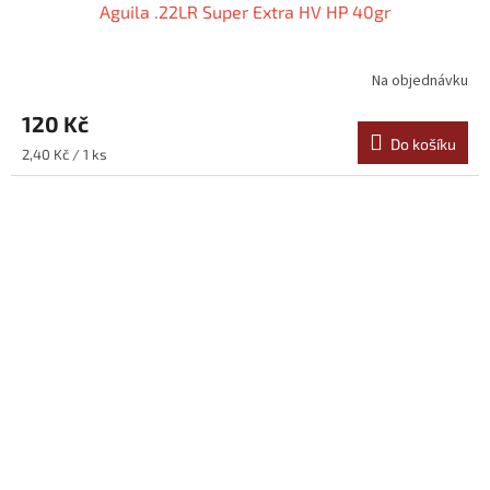
Aguila .22LR Super Extra HV HP 40gr
Na objednávku
Průměrné
hodnocení
120 Kč
produktu
je
Do košíku
Měrná
2,40 Kč / 1 ks
5,0
cena:
z
5
hvězdiček.