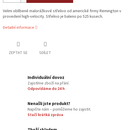
Velmi oblíbené malorážkové střelivo od americké firmy Remington v
provedení high-velocity. Střelivo je baleno po 525 kusech.
Detailní informace
ZEPTAT SE
SDÍLET
Individuální dovoz
Zajistíme zboží na přání.
Odpovídáme do 24 h
Nenašli jste produkt?
Napište nám – pomůžeme ho zajistit.
Stačí krátká zpráva
Zboží skladem