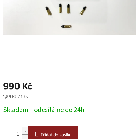
990 Kč
Měrná
1,89 Kč / 1 ks
cena:
Skladem – odesíláme do 24h
Přidat do košíku