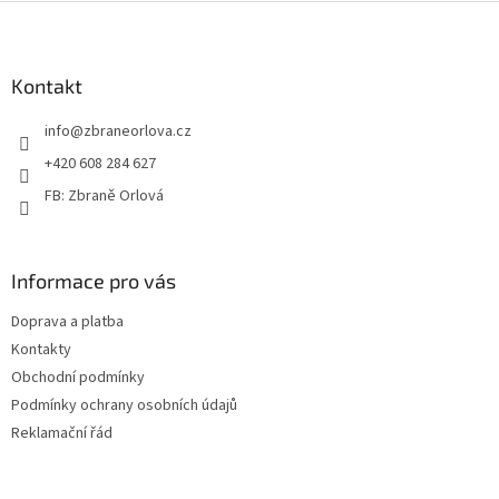
Z
á
p
a
Kontakt
t
info
@
zbraneorlova.cz
í
+420 608 284 627
FB: Zbraně Orlová
Informace pro vás
Doprava a platba
Kontakty
Obchodní podmínky
Podmínky ochrany osobních údajů
Reklamační řád