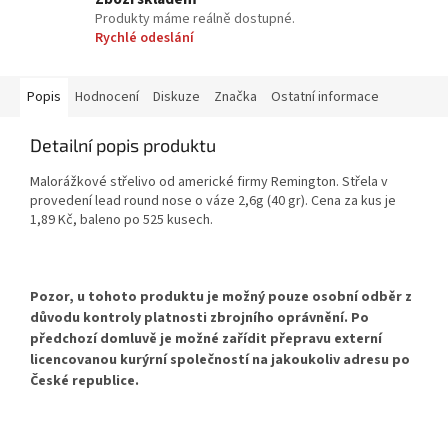
Produkty máme reálně dostupné.
Rychlé odeslání
Popis
Hodnocení
Diskuze
Značka
Ostatní informace
Detailní popis produktu
Malorážkové střelivo od americké firmy Remington. Střela v
provedení lead round nose o váze 2,6g (40 gr). Cena za kus je
1,89 Kč, baleno po 525 kusech.
Pozor, u tohoto produktu je možný pouze osobní odběr
z
důvodu kontroly platnosti zbrojního oprávnění. Po
předchozí domluvě je možné zařídit přepravu externí
licencovanou kurýrní společností na jakoukoliv adresu po
České republice.