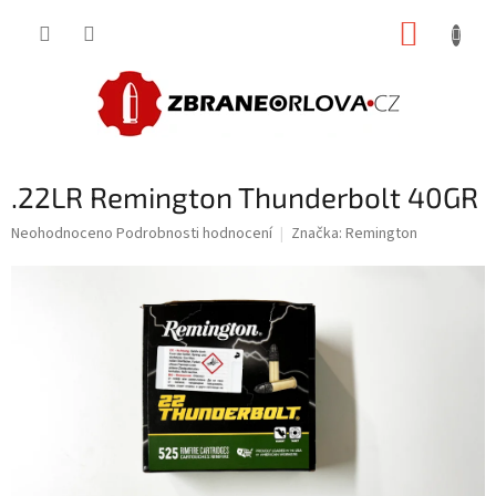
Přejít
NÁKUP
na
obsah
KOŠÍK
.22LR Remington Thunderbolt 40GR
Průměrné
Neohodnoceno
Podrobnosti hodnocení
Značka:
Remington
hodnocení
produktu
je
0,0
z
5
hvězdiček.