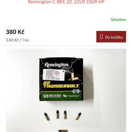
Remington C-BEE 22 .22LR 33GR HP
Skladem
380 Kč
Do košíku
Měrná
3,80 Kč / 1 ks
cena: