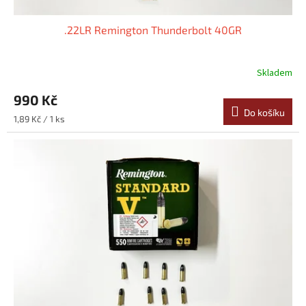
.22LR Remington Thunderbolt 40GR
Skladem
990 Kč
Do košíku
Měrná
1,89 Kč / 1 ks
cena: