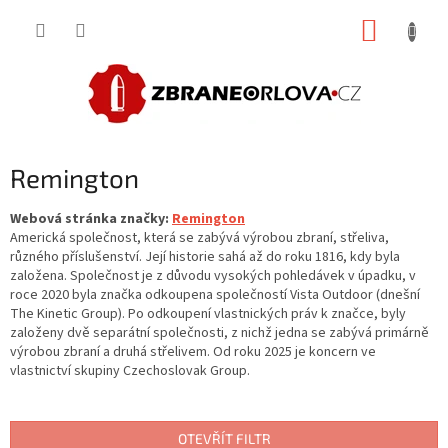
Přejít
NÁKUP
na
obsah
KOŠÍK
Remington
Webová stránka značky:
Remington
Americká společnost, která se zabývá výrobou zbraní, střeliva,
různého příslušenství. Její historie sahá až do roku 1816, kdy byla
založena. Společnost je z důvodu vysokých pohledávek v úpadku, v
roce 2020 byla značka odkoupena společností Vista Outdoor (dnešní
The Kinetic Group). Po odkoupení vlastnických práv k značce, byly
založeny dvě separátní společnosti, z nichž jedna se zabývá primárně
výrobou zbraní a druhá střelivem. Od roku 2025 je koncern ve
vlastnictví skupiny
Czechoslovak Group.
OTEVŘÍT FILTR