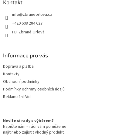
a
Kontakt
c
t
í
info
@
zbraneorlova.cz
í
p
r
+420 608 284 627
v
FB: Zbraně Orlová
k
y
v
ý
Informace pro vás
p
i
Doprava a platba
s
u
Kontakty
Obchodní podmínky
Podmínky ochrany osobních údajů
Reklamační řád
Nevíte si rady s výběrem?
Napište nám – rádi vám pomůžeme
najít nebo zajistit vhodný produkt.