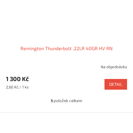
Remington Thunderbolt .22LR 40GR HV RN
Na objednávku
1 300 Kč
DETAIL
Měrná
2,60 Kč / 1 ks
cena:
5
položek celkem
O
v
l
Z
á
á
d
p
a