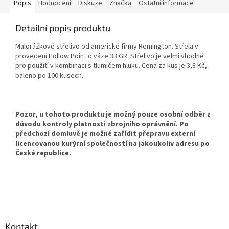
Popis
Hodnocení
Diskuze
Značka
Ostatní informace
Detailní popis produktu
Malorážkové střelivo od americké firmy Remington. Střela v
provedení Hollow Point o váze 33 GR. Střelivo je velmi vhodné
pro použití v kombinaci s tlumičem hluku. Cena za kus je 3,8 Kč,
baleno po 100 kusech.
Pozor, u tohoto produktu je možný pouze osobní odběr
z
důvodu kontroly platnosti zbrojního oprávnění. Po
předchozí domluvě je možné zařídit přepravu externí
licencovanou kurýrní společností na jakoukoliv adresu po
České republice.
Z
á
p
a
Kontakt