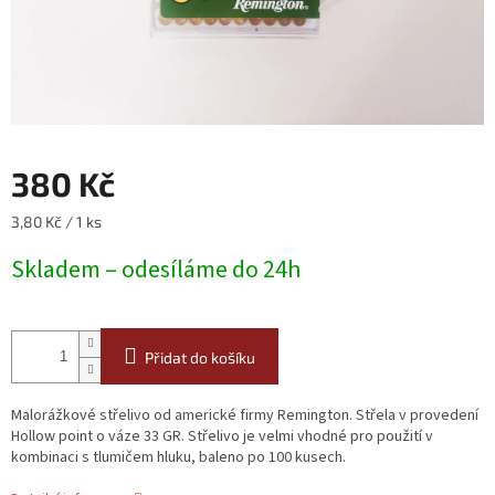
380 Kč
Měrná
3,80 Kč / 1 ks
cena:
Skladem – odesíláme do 24h
Přidat do košíku
Malorážkové střelivo od americké firmy Remington. Střela v provedení
Hollow point o váze 33 GR. Střelivo je velmi vhodné pro použití v
kombinaci s tlumičem hluku, baleno po 100 kusech.