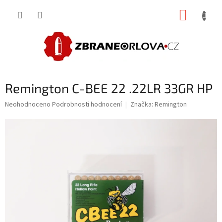
Přejít
NÁKUP
na
obsah
KOŠÍK
Remington C-BEE 22 .22LR 33GR HP
Průměrné
Neohodnoceno
Podrobnosti hodnocení
Značka:
Remington
hodnocení
produktu
je
0,0
z
5
hvězdiček.