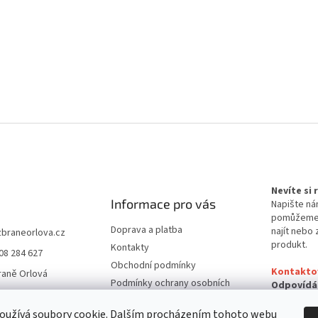
Nevíte si
Informace pro vás
Napište ná
pomůžem
Doprava a platba
najít nebo 
zbraneorlova.cz
produkt.
Kontakty
08 284 627
Obchodní podmínky
Kontakto
raně Orlová
Podmínky ochrany osobních
Odpovídá
údajů
24 hodin
oužívá soubory cookie. Dalším procházením tohoto webu
Reklamační řád