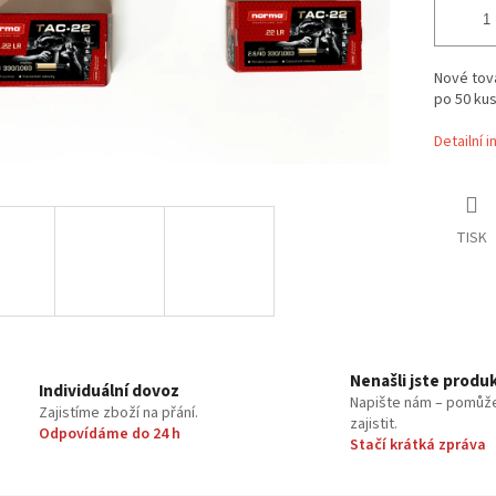
Nové tová
po 50 ku
Detailní 
TISK
Nenašli jste produ
Individuální dovoz
Napište nám – pomůž
Zajistíme zboží na přání.
zajistit.
Odpovídáme do 24 h
Stačí krátká zpráva