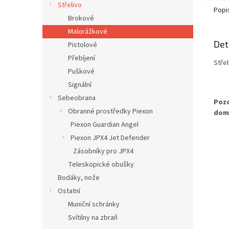
Střelivo
Popi
Brokové
Malorážkové
Det
Pistolové
Přebíjení
Střel
Puškové
Signální
Sebeobrana
Pozo
Obranné prostředky Piexon
doml
Piexon Guardian Angel
Piexon JPX4 Jet Defender
Zásobníky pro JPX4
Teleskopické obušky
Bodáky, nože
Ostatní
Muniční schránky
Svítilny na zbraň