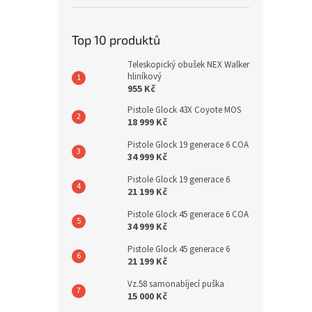
Top 10 produktů
Teleskopický obušek NEX Walker
hliníkový
955 Kč
Pistole Glock 43X Coyote MOS
18 999 Kč
Pistole Glock 19 generace 6 COA
34 999 Kč
Pistole Glock 19 generace 6
21 199 Kč
Pistole Glock 45 generace 6 COA
34 999 Kč
Pistole Glock 45 generace 6
21 199 Kč
Vz.58 samonabíjecí puška
15 000 Kč