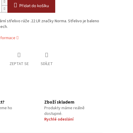
Přidat do košíku
rní střelivo ráže .22 LR značky Norma. Střelivo je baleno
sech.
informace
ZEPTAT SE
SDÍLET
kt?
Zboží skladem
eme ho
Produkty máme reálně
dostupné.
Rychlé odeslání