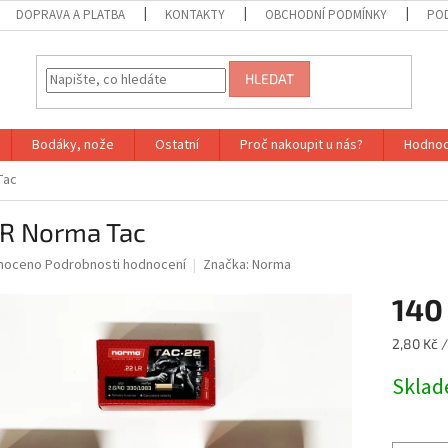
DOPRAVA A PLATBA
KONTAKTY
OBCHODNÍ PODMÍNKY
PO
HLEDAT
Bodáky, nože
Ostatní
Proč nakoupit u nás?
Hodnoc
Tac
LR Norma Tac
né
noceno
Podrobnosti hodnocení
Značka:
Norma
ní
140
u
Měrná
2,80 Kč /
cena:
Sklad
ek.