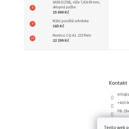
SA58 (VZ58), ráže 7,62x39 mm,
sklopná pažba
15 000 Kč
M2A1 použitá schránka
165 Kč
Norinco CQ-A1 .223 Rem.
22 299 Kč
Z
á
p
a
t
Kontakt
í
info
@
+420 6
FB: Zb
Tento web p