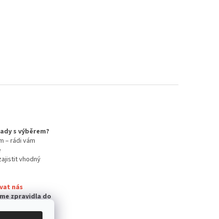
 rady s výběrem?
m – rádi vám
e
zajistit vhodný
vat nás
me zpravidla do