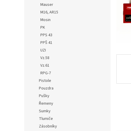
n
Mauser
e
M16, AR15
l
Mosin
PK
PPS 43
PPŠ 41
UZI
Vz.58
Vz.61
RPG-7
Pistole
Pouzdra
Pušky
Řemeny
Sumky
Tlumiče
Zásobníky