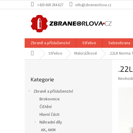
Přejít
+420 608 284 627
info@zbraneorlova.cz
na
obsah
Zbraně a příslušenství
Střelivo
Sebeobrana
Domů
Střelivo
Malorážkové
.22LR Norma 
P
.22
o
Přeskočit
s
Průměr
Neohod
Kategorie
kategorie
t
hodnoce
r
produkt
Zbraně a příslušenství
a
je
Brokovnice
0,0
n
z
Čištění
n
5
í
Hlavní části
hvězdič
p
Náhradní díly
a
AK, AKM