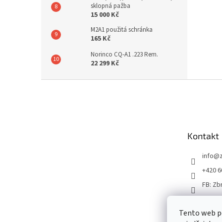
sklopná pažba
15 000 Kč
M2A1 použitá schránka
165 Kč
Norinco CQ-A1 .223 Rem.
22 299 Kč
Z
á
p
a
t
Kontakt
í
info
@
+420 6
FB: Zb
Tento web p