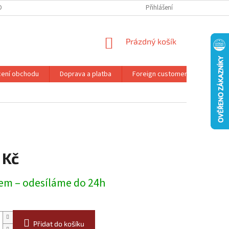
DMÍNKY OCHRANY OSOBNÍCH ÚDAJŮ
REKLAMAČNÍ ŘÁD
Přihlášení
NÁKUPNÍ
Prázdný košík
KOŠÍK
ení obchodu
Doprava a platba
Foreign customers
Konta
 Kč
em – odesíláme do 24h
Přidat do košíku