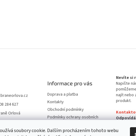
Nevíte si
Informace pro vás
Napište ná
pomůžem
Doprava a platba
najít nebo 
zbraneorlova.cz
produkt.
Kontakty
08 284 627
Obchodní podmínky
Kontakto
raně Orlová
Podmínky ochrany osobních
Odpovídá
údajů
24 hodin
oužívá soubory cookie. Dalším procházením tohoto webu
Reklamační řád