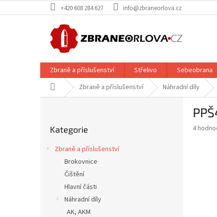
Přejít
+420 608 284 627
info@zbraneorlova.cz
na
obsah
Zbraně a příslušenství
Střelivo
Sebeobrana
Domů
Zbraně a příslušenství
Náhradní díly
P
PPŠ4
o
Přeskočit
s
Průměr
4 hodno
Kategorie
kategorie
t
hodnoce
r
produkt
Zbraně a příslušenství
a
je
Brokovnice
5,0
n
z
Čištění
n
5
í
Hlavní části
hvězdič
p
Náhradní díly
a
AK, AKM