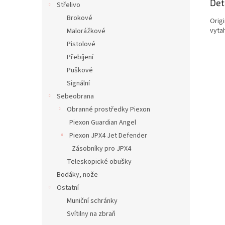
Det
Střelivo
Brokové
Orig
vytah
Malorážkové
Pistolové
Přebíjení
Puškové
Signální
Sebeobrana
Obranné prostředky Piexon
Piexon Guardian Angel
Piexon JPX4 Jet Defender
Zásobníky pro JPX4
Teleskopické obušky
Bodáky, nože
Ostatní
Muniční schránky
Svítilny na zbraň