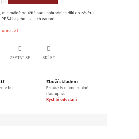
í, minimálně použitá sada náhradních dílů do závěru
PPŠ41 a jeho civilních variant.
informace
ZEPTAT SE
SDÍLET
kt?
Zboží skladem
eme ho
Produkty máme reálně
dostupné.
Rychlé odeslání