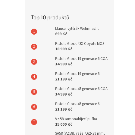
Top 10 produktů
Mauser vytěrák Wehrmacht
699 Kč
Pistole Glock 43X Coyote MOS
18 999 Kč
Pistole Glock 19 generace 6 COA
34 999 Kč
Pistole Glock 19 generace 6
21 199 Kč
Pistole Glock 45 generace 6 COA
34 999 Kč
Pistole Glock 45 generace 6
21 199 Kč
Vz.58 samonabíjecí puška
15 000 Kč
SA58 (VZ58), ráže 7,62x39 mm,