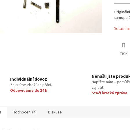
Origináln
samopalů 
Detailní 
TISK
Nenašli jste produ
Individuální dovoz
Napište nám – pomůž
Zajistíme zboží na přání.
zajistit.
Odpovídáme do 24 h
Stačí krátká zpráva
s
Hodnocení (4)
Diskuze