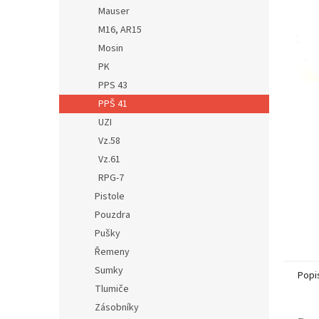
n
Mauser
e
M16, AR15
l
Mosin
PK
PPS 43
PPŠ 41
UZI
Vz.58
Vz.61
RPG-7
Pistole
Pouzdra
Pušky
Řemeny
Sumky
Popi
Tlumiče
Zásobníky