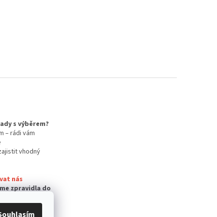
 rady s výběrem?
m – rádi vám
e
zajistit vhodný
vat nás
me zpravidla do
Souhlasím