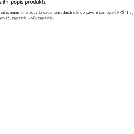
ailní popis produktu
inální, minimálně použitá sada náhradních dílů do závěru samopalů PPŠ41 a j
ovač, zápalník, kolík zápalníku.