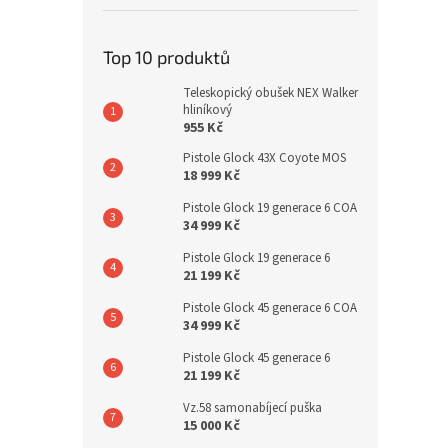
Top 10 produktů
Teleskopický obušek NEX Walker
hliníkový
955 Kč
Pistole Glock 43X Coyote MOS
18 999 Kč
Pistole Glock 19 generace 6 COA
34 999 Kč
Pistole Glock 19 generace 6
21 199 Kč
Pistole Glock 45 generace 6 COA
34 999 Kč
Pistole Glock 45 generace 6
21 199 Kč
Vz.58 samonabíjecí puška
15 000 Kč