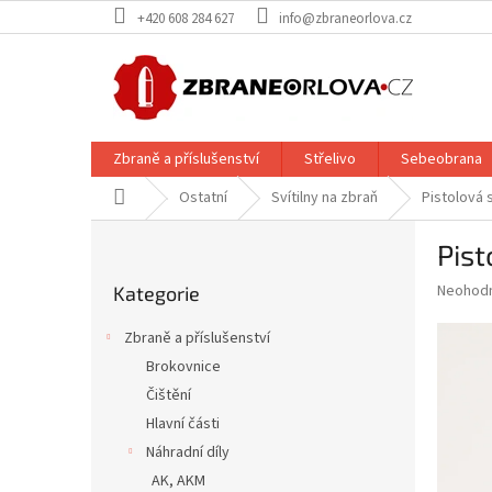
Přejít
+420 608 284 627
info@zbraneorlova.cz
na
obsah
Zbraně a příslušenství
Střelivo
Sebeobrana
Domů
Ostatní
Svítilny na zbraň
Pistolová 
P
Pist
o
Přeskočit
s
Průměr
Neohod
Kategorie
kategorie
t
hodnoce
r
produkt
Zbraně a příslušenství
a
je
Brokovnice
0,0
n
z
Čištění
n
5
í
Hlavní části
hvězdič
p
Náhradní díly
a
AK, AKM