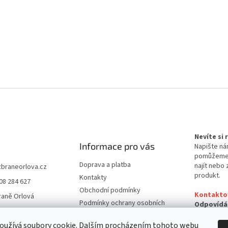
Nevíte si
Informace pro vás
Napište ná
pomůžem
Doprava a platba
najít nebo 
zbraneorlova.cz
produkt.
Kontakty
08 284 627
Obchodní podmínky
Kontakto
raně Orlová
Podmínky ochrany osobních
Odpovídá
údajů
24 hodin
oužívá soubory cookie. Dalším procházením tohoto webu
Reklamační řád