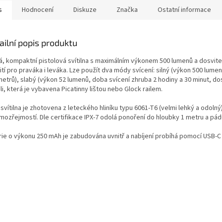
s
Hodnocení
Diskuze
Značka
Ostatní informace
ailní popis produktu
á, kompaktní pistolová svítilna s maximálním výkonem 500 lumenů a dosvit
tí pro praváka i leváka. Lze použít dva
módy svícení: silný (výkon 500 lumen
etrů), slabý (výkon 52 lumenů, doba svícení zhruba 2 hodiny a 30 minut, dos
li, která je vybavena Picatinny lištou nebo Glock railem.
svítilna je zhotovena z leteckého hliníku typu 6061-T6 (velmi lehký a odoln
amozřejmostí. Dle certifikace IPX-7 odolá ponoření do hloubky 1 metru a pád
rie o výkonu 250 mAh je zabudována uvnitř a nabíjení probíhá pomocí USB-C k