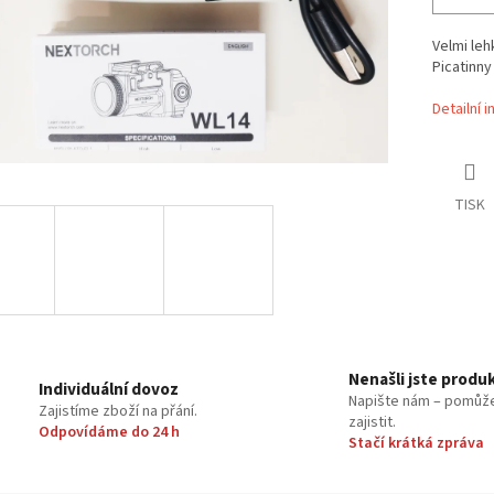
Velmi leh
Picatinny
Detailní 
TISK
Nenašli jste produ
Individuální dovoz
Napište nám – pomůž
Zajistíme zboží na přání.
zajistit.
Odpovídáme do 24 h
Stačí krátká zpráva