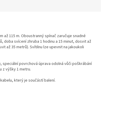
em až 115 m. Oboustranný spínač zaručuje snadné
ů, doba svícení zhruba 1 hodinu a 15 minut, dosvit až
vit až 35 metrů).
Svítilnu lze upevnit na jakoukoli
ý), speciální povrchová úprava odolná vůči poškrábání
u z výšky 1 metru.
abelu, který je součástí balení.