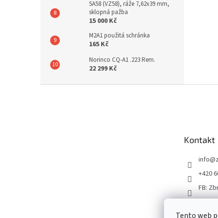
SA58 (VZ58), ráže 7,62x39 mm,
sklopná pažba
15 000 Kč
M2A1 použitá schránka
165 Kč
Norinco CQ-A1 .223 Rem.
22 299 Kč
Z
á
p
a
t
Kontakt
í
info
@
+420 6
FB: Zb
Tento web p