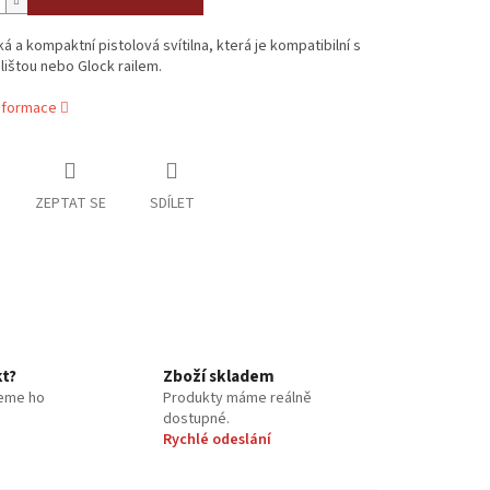
ká a kompaktní pistolová svítilna, která je kompatibilní s
 lištou nebo Glock railem.
informace
ZEPTAT SE
SDÍLET
kt?
Zboží skladem
eme ho
Produkty máme reálně
dostupné.
Rychlé odeslání