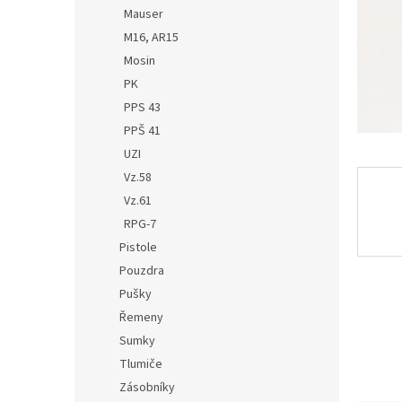
n
Mauser
e
M16, AR15
l
Mosin
PK
PPS 43
PPŠ 41
UZI
Vz.58
Vz.61
RPG-7
Pistole
Pouzdra
Pušky
Řemeny
Sumky
Tlumiče
Zásobníky