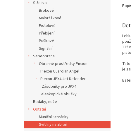
Střelivo
Popi
Brokové
Malorážkové
Det
Pistolové
Přebíjení
Lehk
Puškové
použi
115 m
Signální
pisto
Sebeobrana
Tato 
Obranné prostředky Piexon
je s
Piexon Guardian Angel
Piexon JPX4 Jet Defender
Bate
Zásobníky pro JPX4
Teleskopické obušky
Bodáky, nože
Ostatní
Muniční schránky
Svítilny na zbraň