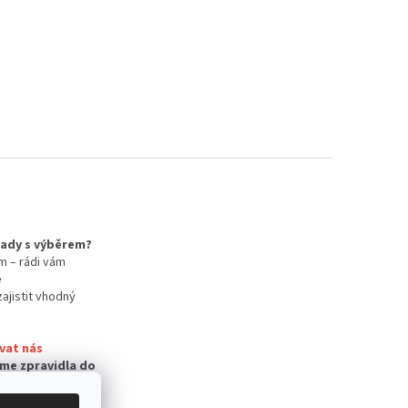
 rady s výběrem?
m – rádi vám
e
zajistit vhodný
vat nás
me zpravidla do