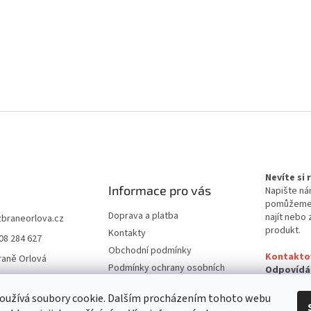
Nevíte si
Informace pro vás
Napište ná
pomůžem
Doprava a platba
najít nebo 
zbraneorlova.cz
produkt.
Kontakty
08 284 627
Obchodní podmínky
Kontakto
raně Orlová
Podmínky ochrany osobních
Odpovídá
údajů
24 hodin
oužívá soubory cookie. Dalším procházením tohoto webu
Reklamační řád