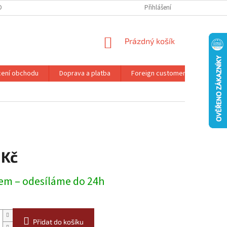
DMÍNKY OCHRANY OSOBNÍCH ÚDAJŮ
REKLAMAČNÍ ŘÁD
Přihlášení
NÁKUPNÍ
Prázdný košík
KOŠÍK
ení obchodu
Doprava a platba
Foreign customers
Konta
 Kč
em – odesíláme do 24h
Přidat do košíku