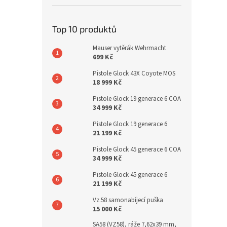
Top 10 produktů
Mauser vytěrák Wehrmacht
699 Kč
Pistole Glock 43X Coyote MOS
18 999 Kč
Pistole Glock 19 generace 6 COA
34 999 Kč
Pistole Glock 19 generace 6
21 199 Kč
Pistole Glock 45 generace 6 COA
34 999 Kč
Pistole Glock 45 generace 6
21 199 Kč
Vz.58 samonabíjecí puška
15 000 Kč
SA58 (VZ58), ráže 7,62x39 mm,