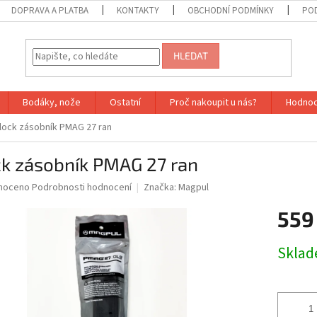
DOPRAVA A PLATBA
KONTAKTY
OBCHODNÍ PODMÍNKY
PO
HLEDAT
Bodáky, nože
Ostatní
Proč nakoupit u nás?
Hodnoc
lock zásobník PMAG 27 ran
ck zásobník PMAG 27 ran
né
noceno
Podrobnosti hodnocení
Značka:
Magpul
ní
559
u
Měrná
Sklad
cena:
ek.