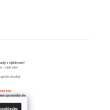
 rady s výběrem?
m – rádi vám
e
zajistit vhodný
vat nás
me zpravidla do
Souhlasím