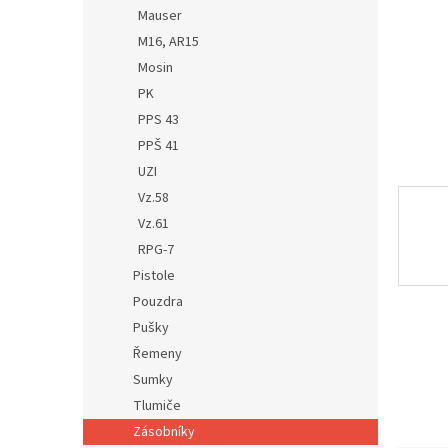
n
Mauser
e
M16, AR15
l
Mosin
PK
PPS 43
PPŠ 41
UZI
Vz.58
Vz.61
RPG-7
Pistole
Pouzdra
Pušky
Řemeny
Sumky
Tlumiče
Zásobníky