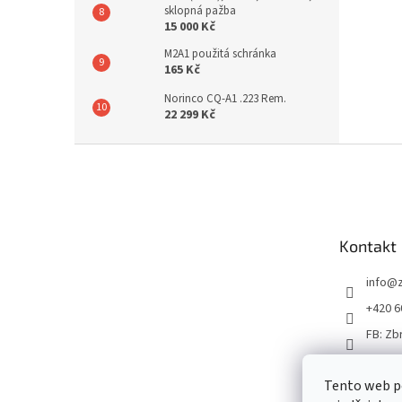
sklopná pažba
15 000 Kč
M2A1 použitá schránka
165 Kč
Norinco CQ-A1 .223 Rem.
22 299 Kč
Z
á
p
a
t
Kontakt
í
info
@
+420 6
FB: Zb
Tento web p