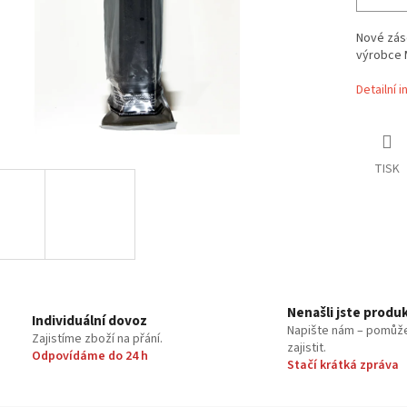
Nové záso
výrobce 
Detailní 
TISK
Nenašli jste produ
Individuální dovoz
Napište nám – pomůž
Zajistíme zboží na přání.
zajistit.
Odpovídáme do 24 h
Stačí krátká zpráva