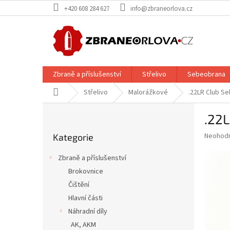
Přejít
+420 608 284 627
info@zbraneorlova.cz
na
obsah
Zbraně a příslušenství
Střelivo
Sebeobrana
Domů
Střelivo
Malorážkové
.22LR Club Sel
P
.22L
o
Přeskočit
s
Průměr
Neohod
Kategorie
kategorie
t
hodnoce
r
produkt
Zbraně a příslušenství
a
je
Brokovnice
0,0
n
z
Čištění
n
5
í
Hlavní části
hvězdič
p
Náhradní díly
a
AK, AKM