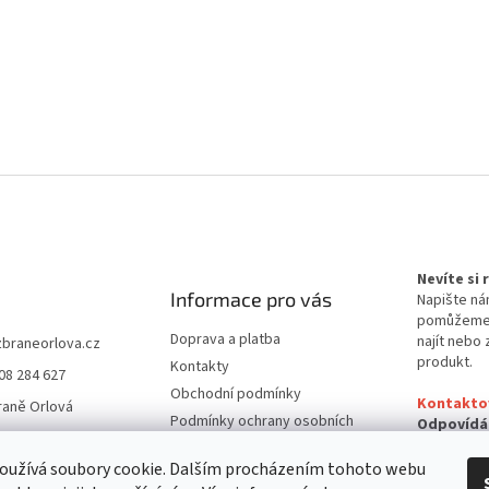
Nevíte si
Informace pro vás
Napište ná
pomůžem
Doprava a platba
najít nebo 
zbraneorlova.cz
produkt.
Kontakty
08 284 627
Obchodní podmínky
Kontakto
raně Orlová
Podmínky ochrany osobních
Odpovídá
údajů
24 hodin
oužívá soubory cookie. Dalším procházením tohoto webu
Reklamační řád