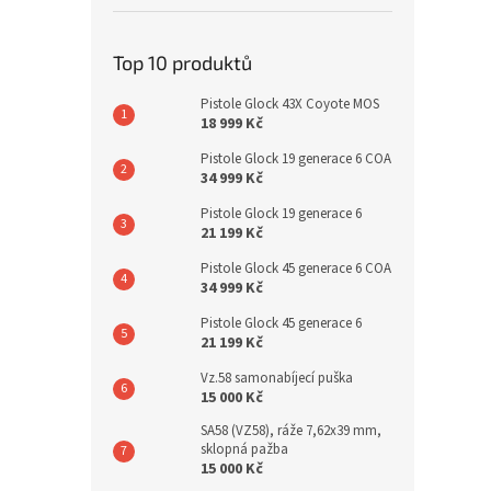
Top 10 produktů
Pistole Glock 43X Coyote MOS
18 999 Kč
Pistole Glock 19 generace 6 COA
34 999 Kč
Pistole Glock 19 generace 6
21 199 Kč
Pistole Glock 45 generace 6 COA
34 999 Kč
Pistole Glock 45 generace 6
21 199 Kč
Vz.58 samonabíjecí puška
15 000 Kč
SA58 (VZ58), ráže 7,62x39 mm,
sklopná pažba
15 000 Kč