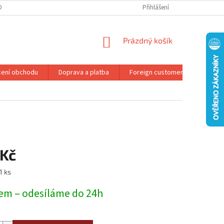
DMÍNKY OCHRANY OSOBNÍCH ÚDAJŮ
REKLAMAČNÍ ŘÁD
Přihlášení
NÁKUPNÍ
Prázdný košík
KOŠÍK
ení obchodu
Doprava a platba
Foreign customers
Konta
 Kč
1 ks
em – odesíláme do 24h