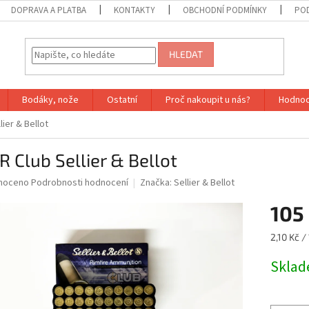
DOPRAVA A PLATBA
KONTAKTY
OBCHODNÍ PODMÍNKY
PO
HLEDAT
Bodáky, nože
Ostatní
Proč nakoupit u nás?
Hodnoc
lier & Bellot
R Club Sellier & Bellot
né
noceno
Podrobnosti hodnocení
Značka:
Sellier & Bellot
ní
105
u
Měrná
2,10 Kč / 
cena:
Sklad
ek.