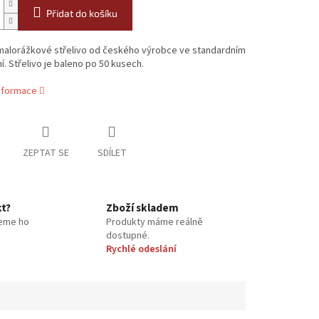
Přidat do košíku
 malorážkové střelivo od českého výrobce ve standardním
. Střelivo je baleno po 50 kusech.
informace
ZEPTAT SE
SDÍLET
kt?
Zboží skladem
eme ho
Produkty máme reálně
dostupné.
Rychlé odeslání