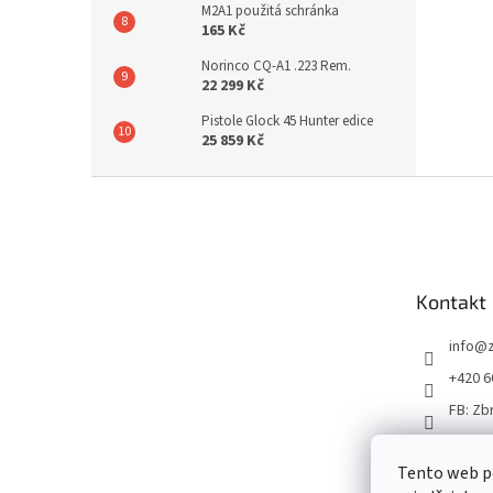
M2A1 použitá schránka
165 Kč
Norinco CQ-A1 .223 Rem.
22 299 Kč
Pistole Glock 45 Hunter edice
25 859 Kč
Z
á
p
a
t
Kontakt
í
info
@
+420 6
FB: Zb
Tento web p