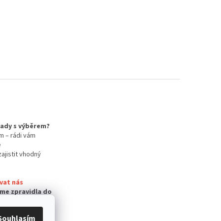
 rady s výběrem?
m – rádi vám
e
zajistit vhodný
vat nás
me zpravidla do
Souhlasím