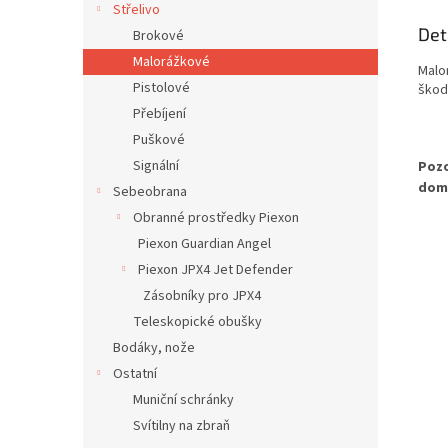
Střelivo
Det
Brokové
Malorážkové
Malo
Pistolové
škod
Přebíjení
Puškové
Signální
Pozo
doml
Sebeobrana
Obranné prostředky Piexon
Piexon Guardian Angel
Piexon JPX4 Jet Defender
Zásobníky pro JPX4
Teleskopické obušky
Bodáky, nože
Ostatní
Muniční schránky
Svítilny na zbraň