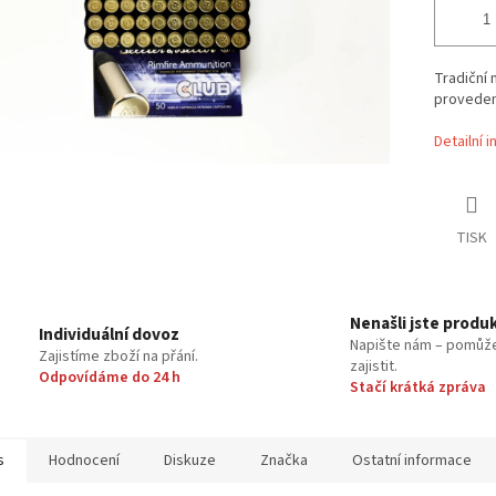
Tradiční
provedení
Detailní 
TISK
Nenašli jste produ
Individuální dovoz
Napište nám – pomůž
Zajistíme zboží na přání.
zajistit.
Odpovídáme do 24 h
Stačí krátká zpráva
s
Hodnocení
Diskuze
Značka
Ostatní informace