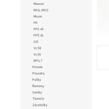
n
Mauser
e
M16, AR15
l
Mosin
PK
PPS 43
PPŠ 41
UZI
Vz.58
Vz.61
RPG-7
Pistole
Pouzdra
Pušky
Řemeny
Sumky
Tlumiče
Zásobníky