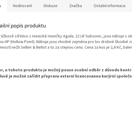
s
Hodnocení
Diskuze
Značka
Ostatní informace
ailní popis produktu
rážkové střelivo z mexické muničky Aguila .22 LR Subsonic, jsou náboje 
lou HP (Hollow Point). Náboje jsou vhodné zejména pro lov drobné škodné zvě
ností nežli Sellier & Bellot a to za stejnou cenu. Cena za kus je 2,6 Kč, bal
r, u tohoto produktu je možný pouze osobní odběr
z důvodu kontr
uvě je možné zařídit přepravu externí licencovanou kurýrní společn