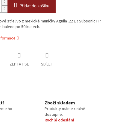
Přidat do košíku
vé střelivo z mexické muničky Aguila .22 LR Subsonic HP.
je baleno po 50 kusech.
informace
ZEPTAT SE
SDÍLET
kt?
Zboží skladem
eme ho
Produkty máme reálně
dostupné.
Rychlé odeslání