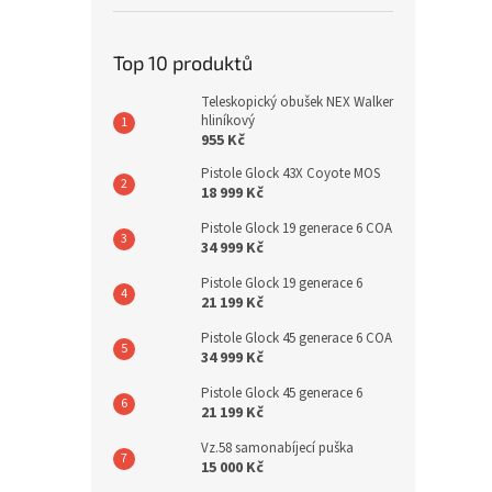
Top 10 produktů
Teleskopický obušek NEX Walker
hliníkový
955 Kč
Pistole Glock 43X Coyote MOS
18 999 Kč
Pistole Glock 19 generace 6 COA
34 999 Kč
Pistole Glock 19 generace 6
21 199 Kč
Pistole Glock 45 generace 6 COA
34 999 Kč
Pistole Glock 45 generace 6
21 199 Kč
Vz.58 samonabíjecí puška
15 000 Kč