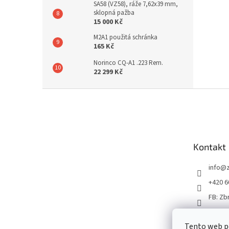
SA58 (VZ58), ráže 7,62x39 mm,
sklopná pažba
15 000 Kč
M2A1 použitá schránka
165 Kč
Norinco CQ-A1 .223 Rem.
22 299 Kč
Z
á
p
a
t
Kontakt
í
info
@
+420 6
FB: Zb
Tento web p