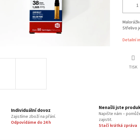
Malorážko
Střelivo 
Detailní 
TISK
Nenašli jste produ
Individuální dovoz
Napište nám – pomůž
Zajistíme zboží na přání.
zajistit.
Odpovídáme do 24 h
Stačí krátká zpráva