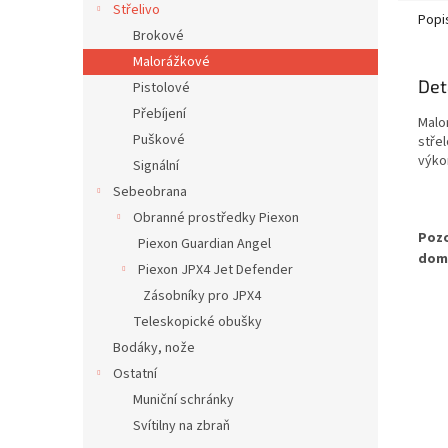
Střelivo
Popi
Brokové
Malorážkové
Det
Pistolové
Přebíjení
Malo
Puškové
stře
výkon
Signální
Sebeobrana
Obranné prostředky Piexon
Pozo
Piexon Guardian Angel
doml
Piexon JPX4 Jet Defender
Zásobníky pro JPX4
Teleskopické obušky
Bodáky, nože
Ostatní
Muniční schránky
Svítilny na zbraň