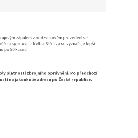
s okrajovým zápalem v podzvukovém provedení se
ře a sportovní střelbu. Střelivo se vyznačuje lepší
eno po 50 kusech.
oly platnosti zbrojního oprávnění. Po předchozí
ostí na jakoukoliv adresu po České republice.