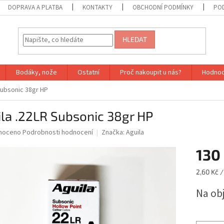
DOPRAVA A PLATBA
KONTAKTY
OBCHODNÍ PODMÍNKY
PO
HLEDAT
Bodáky, nože
Ostatní
Proč nakoupit u nás?
Hodnoc
Subsonic 38gr HP
la .22LR Subsonic 38gr HP
né
noceno
Podrobnosti hodnocení
Značka:
Aguila
ní
130
u
Měrná
2,60 Kč /
cena:
Na ob
ek.