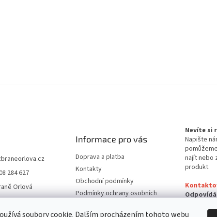
Nevíte si
Informace pro vás
Napište ná
pomůžem
Doprava a platba
najít nebo 
zbraneorlova.cz
produkt.
Kontakty
08 284 627
Obchodní podmínky
Kontakto
raně Orlová
Podmínky ochrany osobních
Odpovídá
údajů
24 hodin
oužívá soubory cookie. Dalším procházením tohoto webu
Reklamační řád