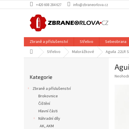
Přejít
+420 608 284 627
info@zbraneorlova.cz
na
obsah
Zbraně a příslušenství
Střelivo
Sebeobrana
Domů
Střelivo
Malorážkové
Aguila .22LR 
P
Agui
o
Přeskočit
s
Průměr
Neohod
Kategorie
kategorie
t
hodnoce
r
produkt
Zbraně a příslušenství
a
je
Brokovnice
0,0
n
z
Čištění
n
5
í
Hlavní části
hvězdič
p
Náhradní díly
a
AK, AKM