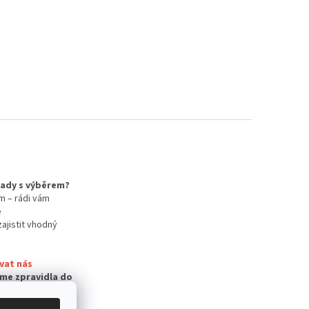
 rady s výběrem?
m – rádi vám
e
zajistit vhodný
vat nás
me zpravidla do