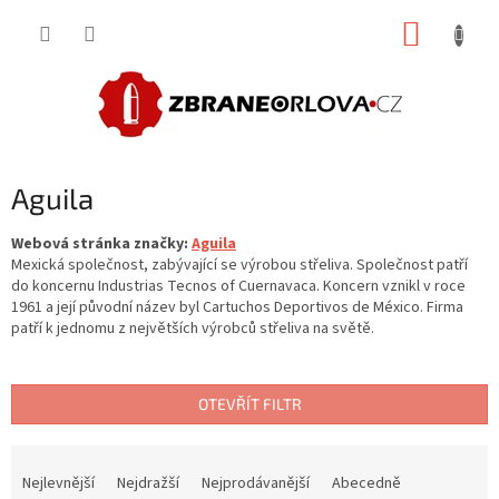
Přejít
NÁKUP
na
obsah
KOŠÍK
Aguila
Webová stránka značky:
Aguila
Mexická společnost, zabývající se výrobou střeliva. Společnost patří
do koncernu Industrias Tecnos of Cuernavaca. Koncern vznikl v roce
1961 a její původní název byl Cartuchos Deportivos de México. Firma
patří k jednomu z největších výrobců střeliva na světě.
OTEVŘÍT FILTR
Ř
a
Nejlevnější
Nejdražší
Nejprodávanější
Abecedně