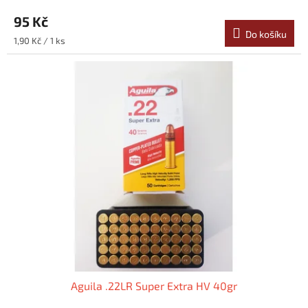
95 Kč
Do košíku
Měrná
1,90 Kč / 1 ks
cena:
Aguila .22LR Super Extra HV 40gr