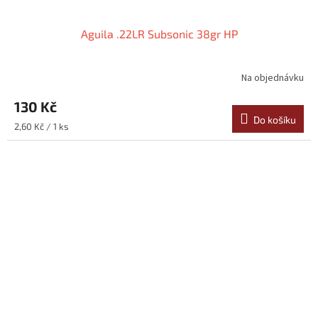
Aguila .22LR Subsonic 38gr HP
Na objednávku
130 Kč
Do košíku
Měrná
2,60 Kč / 1 ks
cena: