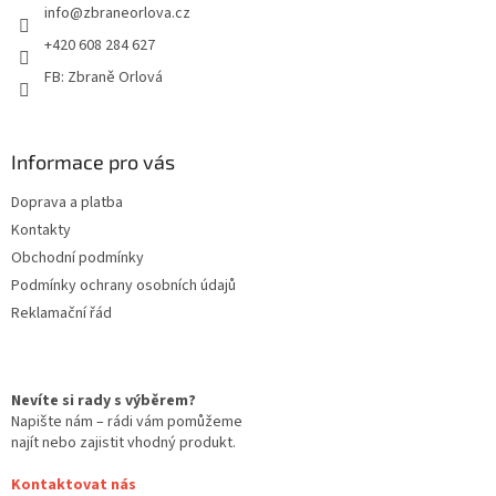
info
@
zbraneorlova.cz
í
p
r
+420 608 284 627
v
FB: Zbraně Orlová
k
y
v
ý
Informace pro vás
p
i
Doprava a platba
s
u
Kontakty
Obchodní podmínky
Podmínky ochrany osobních údajů
Reklamační řád
Nevíte si rady s výběrem?
Napište nám – rádi vám pomůžeme
najít nebo zajistit vhodný produkt.
Kontaktovat nás