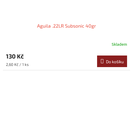
Aguila .22LR Subsonic 40gr
Skladem
130 Kč
Do košíku
Měrná
2,60 Kč / 1 ks
cena: