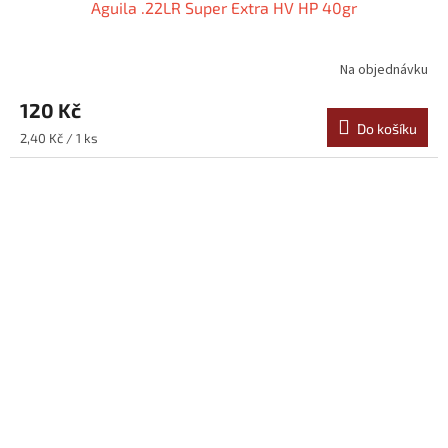
Aguila .22LR Super Extra HV HP 40gr
Na objednávku
Průměrné
hodnocení
120 Kč
produktu
je
Do košíku
Měrná
2,40 Kč / 1 ks
5,0
cena:
z
5
hvězdiček.