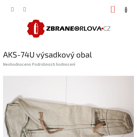
Přejít
NÁKUP
na
obsah
KOŠÍK
AKS-74U výsadkový obal
Průměrné
Neohodnoceno
Podrobnosti hodnocení
hodnocení
produktu
je
0,0
z
5
hvězdiček.