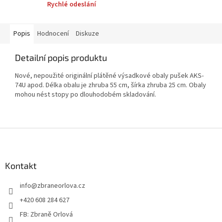
Rychlé odeslání
Popis
Hodnocení
Diskuze
Detailní popis produktu
Nové, nepoužité originální plátěné výsadkové obaly pušek AKS-
74U apod. Délka obalu je zhruba 55 cm, šírka zhruba 25 cm. Obaly
mohou nést stopy po dlouhodobém skladování.
Z
á
p
a
Kontakt
t
info
@
zbraneorlova.cz
í
+420 608 284 627
FB: Zbraně Orlová