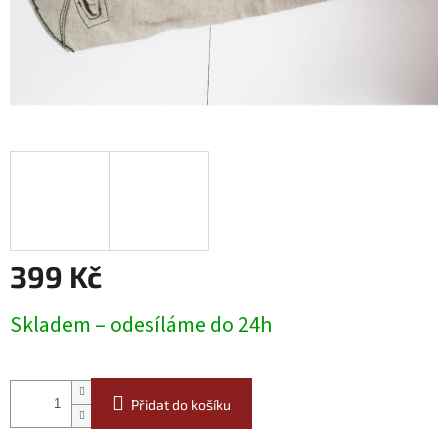
399 Kč
Měrná
Skladem – odesíláme do 24h
cena:
Přidat do košíku