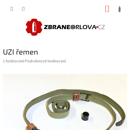
Přejít
NÁKUP
na
obsah
KOŠÍK
UZI řemen
Průměrné
1 hodnocení
Podrobnosti hodnocení
hodnocení
produktu
je
5,0
z
5
hvězdiček.