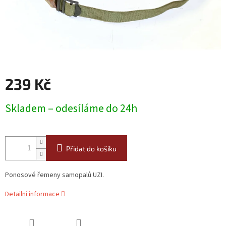
239 Kč
Měrná
Skladem – odesíláme do 24h
cena:
Přidat do košíku
Ponosové řemeny samopalů UZI.
Detailní informace