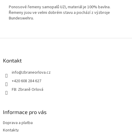
Ponosové řemeny samopalů UZI, materiál je 100% bavlna.
Řemeny jsou ve velmi dobrém stavu a pochází z výzbroje
Bundeswehru.
Z
á
p
a
Kontakt
t
info
@
zbraneorlova.cz
í
+420 608 284 627
FB: Zbraně Orlová
Informace pro vás
Doprava a platba
Kontakty