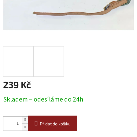
239 Kč
Měrná
Skladem – odesíláme do 24h
cena:
Přidat do košíku