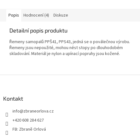
Popis
Hodnocení (4)
Diskuze
Detailní popis produktu
Řemeny samopalů PPŠ41, PPS43, jedná se o poválečnou výrobu.
Řemeny jsou nepoužité, mohou nést stopy po dlouhodobém
skladování. Materiál je nylon a upínací popruhy jsou kožené.
Z
á
p
a
Kontakt
t
info
@
zbraneorlova.cz
í
+420 608 284 627
FB: Zbraně Orlová