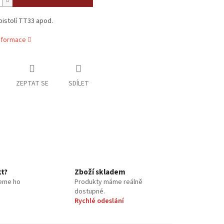
istolí TT33 apod.
informace
ZEPTAT SE
SDÍLET
kt?
Zboží skladem
eme ho
Produkty máme reálně
dostupné.
Rychlé odeslání