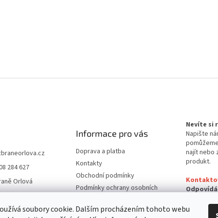
Nevíte si
Informace pro vás
Napište ná
pomůžem
Doprava a platba
najít nebo 
zbraneorlova.cz
produkt.
Kontakty
08 284 627
Obchodní podmínky
Kontakto
raně Orlová
Podmínky ochrany osobních
Odpovídá
údajů
24 hodin
oužívá soubory cookie. Dalším procházením tohoto webu
Reklamační řád