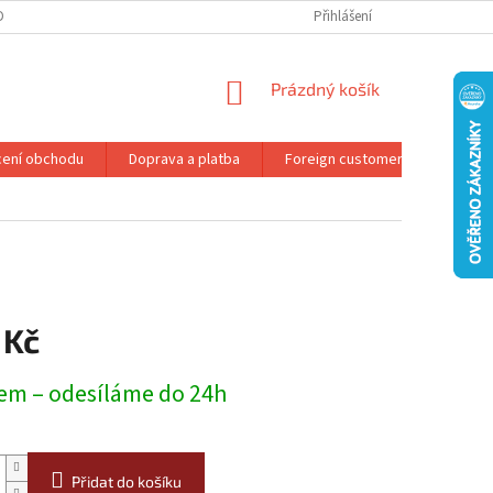
DMÍNKY OCHRANY OSOBNÍCH ÚDAJŮ
REKLAMAČNÍ ŘÁD
Přihlášení
NÁKUPNÍ
Prázdný košík
KOŠÍK
ení obchodu
Doprava a platba
Foreign customers
Konta
 Kč
em – odesíláme do 24h
Přidat do košíku