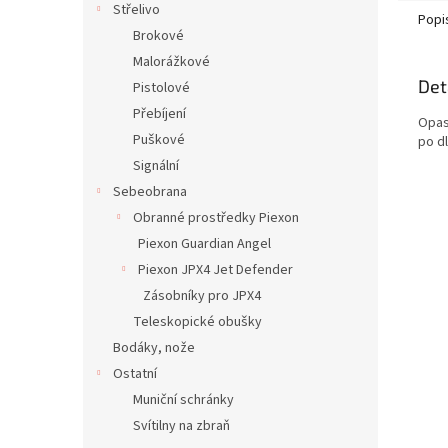
Střelivo
Popi
Brokové
Malorážkové
Det
Pistolové
Přebíjení
Opas
Puškové
po d
Signální
Sebeobrana
Obranné prostředky Piexon
Piexon Guardian Angel
Piexon JPX4 Jet Defender
Zásobníky pro JPX4
Teleskopické obušky
Bodáky, nože
Ostatní
Muniční schránky
Svítilny na zbraň