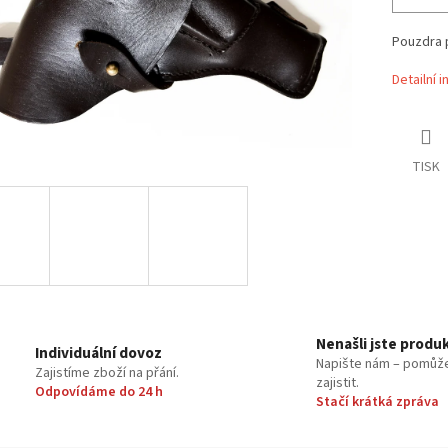
Pouzdra p
Detailní 
TISK
Nenašli jste produ
Individuální dovoz
Napište nám – pomůž
Zajistíme zboží na přání.
zajistit.
Odpovídáme do 24 h
Stačí krátká zpráva