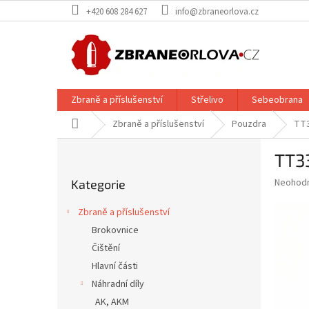
Přejít
+420 608 284 627
info@zbraneorlova.cz
na
obsah
Zbraně a příslušenství
Střelivo
Sebeobrana
Domů
Zbraně a příslušenství
Pouzdra
TT3
P
TT3
o
Přeskočit
s
Průměr
Neohod
Kategorie
kategorie
t
hodnoce
r
produkt
Zbraně a příslušenství
a
je
Brokovnice
0,0
n
z
Čištění
n
5
í
Hlavní části
hvězdič
p
Náhradní díly
a
AK, AKM