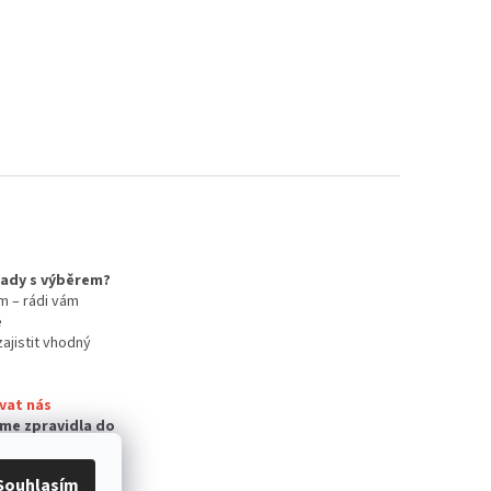
 rady s výběrem?
m – rádi vám
e
zajistit vhodný
vat nás
me zpravidla do
Souhlasím