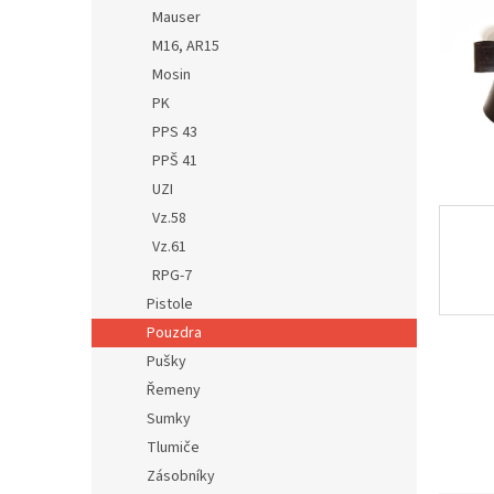
n
Mauser
e
M16, AR15
l
Mosin
PK
PPS 43
PPŠ 41
UZI
Vz.58
Vz.61
RPG-7
Pistole
Pouzdra
Pušky
Řemeny
Sumky
Tlumiče
Zásobníky