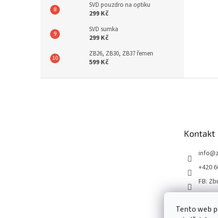
SVD pouzdro na optiku
299 Kč
SVD sumka
299 Kč
ZB26, ZB30, ZB37 řemen
599 Kč
Z
á
p
a
t
Kontakt
í
info
@
+420 6
FB: Zb
Tento web p