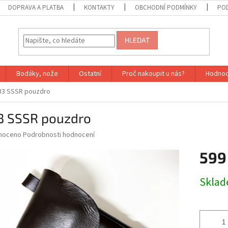
DOPRAVA A PLATBA
KONTAKTY
OBCHODNÍ PODMÍNKY
PO
HLEDAT
Bodáky, nože
Ostatní
Proč nakoupit u nás?
Hodnoc
3 SSSR pouzdro
3 SSSR pouzdro
né
noceno
Podrobnosti hodnocení
ní
599
u
Měrná
Sklad
cena:
ek.