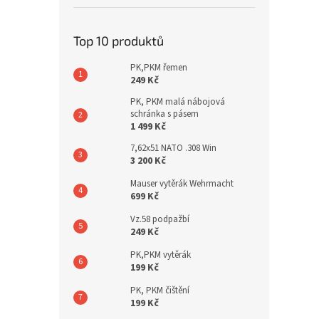
Top 10 produktů
PK,PKM řemen
249 Kč
PK, PKM malá nábojová
schránka s pásem
1 499 Kč
7,62x51 NATO .308 Win
3 200 Kč
Mauser vytěrák Wehrmacht
699 Kč
Vz.58 podpažbí
249 Kč
PK,PKM vytěrák
199 Kč
PK, PKM čištění
199 Kč