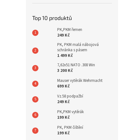
Top 10 produktů
PK,PKM řemen
249 Kč
PK, PKM malá nábojová
schránka s pásem
1 499 Kč
7,62x51 NATO .308 Win
3 200 Kč
Mauser vytěrák Wehrmacht
699 Kč
Vz.58 podpažbí
249 Kč
PK,PKM vytěrák
199 Kč
PK, PKM čištění
199 Kč