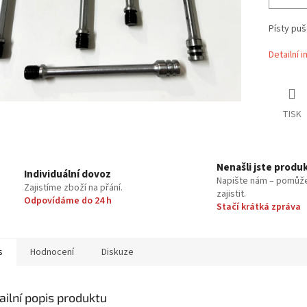
Písty pu
Detailní 
TISK
Nenašli jste produ
Individuální dovoz
Napište nám – pomůž
Zajistíme zboží na přání.
zajistit.
Odpovídáme do 24 h
Stačí krátká zpráva
s
Hodnocení
Diskuze
ailní popis produktu