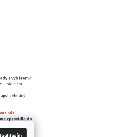
 rady s výběrem?
m – rádi vám
e
zajistit vhodný
vat nás
me zpravidla do
Souhlasím