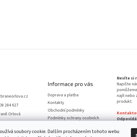
Nevíte si
Informace pro vás
Napište ná
pomůžem
Doprava a platba
najít nebo 
zbraneorlova.cz
produkt.
Kontakty
08 284 627
Obchodní podmínky
Kontakto
raně Orlová
Podmínky ochrany osobních
Odpovídá
údajů
24 hodin
oužívá soubory cookie. Dalším procházením tohoto webu
Reklamační řád