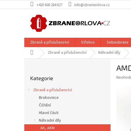
Přejít
+420 608 284 627
info@zbraneorlova.cz
na
obsah
Zbraně a příslušenství
Střelivo
Sebeobrana
Domů
Zbraně a příslušenství
Náhradní díly
P
AMD
o
Přeskočit
s
Průměr
Neohod
Kategorie
kategorie
t
hodnoce
r
produkt
Zbraně a příslušenství
a
je
Brokovnice
0,0
n
z
Čištění
n
5
í
Hlavní části
hvězdič
p
Náhradní díly
a
AK, AKM