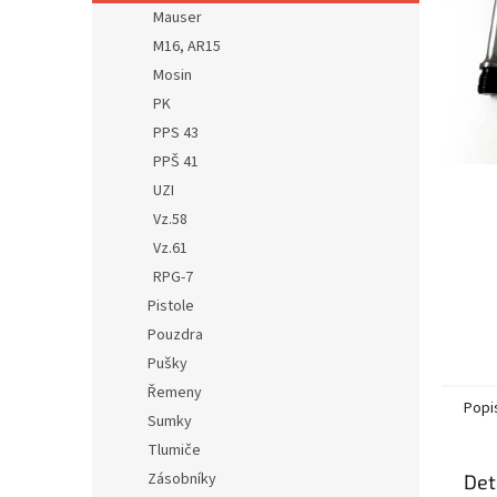
n
Mauser
e
M16, AR15
l
Mosin
PK
PPS 43
PPŠ 41
UZI
Vz.58
Vz.61
RPG-7
Pistole
Pouzdra
Pušky
Řemeny
Popi
Sumky
Tlumiče
Zásobníky
Det