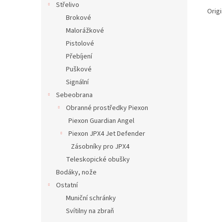
Střelivo
Orig
Brokové
Malorážkové
Pistolové
Přebíjení
Puškové
Signální
Sebeobrana
Obranné prostředky Piexon
Piexon Guardian Angel
Piexon JPX4 Jet Defender
Zásobníky pro JPX4
Teleskopické obušky
Bodáky, nože
Ostatní
Muniční schránky
Svítilny na zbraň