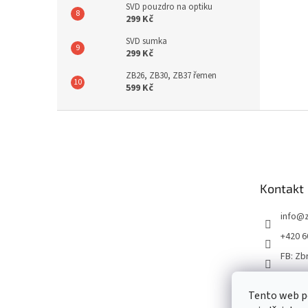
SVD pouzdro na optiku
299 Kč
SVD sumka
299 Kč
ZB26, ZB30, ZB37 řemen
599 Kč
Z
á
p
a
t
Kontakt
í
info
@
+420 6
FB: Zb
Tento web p