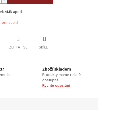
šek
AMD apod.
informace
ZEPTAT SE
SDÍLET
kt?
Zboží skladem
eme ho
Produkty máme reálně
dostupné.
Rychlé odeslání