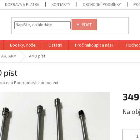
DOPRAVA A PLATBA
KONTAKTY
OBCHODNÍ PODMÍNKY
PO
HLEDAT
Bodáky, nože
Ostatní
Proč nakoupit u nás?
Hodnoc
AK, AKM
AMD píst
 píst
né
noceno
Podrobnosti hodnocení
ní
349
u
Měrná
Na ob
cena:
ek.