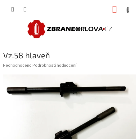
Přejít
NÁKUP
na
obsah
KOŠÍK
Vz.58 hlaveň
Průměrné
Neohodnoceno
Podrobnosti hodnocení
hodnocení
produktu
je
0,0
z
5
hvězdiček.