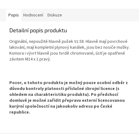
Popis
Hodnocení
Diskuze
Detailní popis produktu
Originální, nepoužité hlavně pušek Vz.58.
Hlavně mají povrchové
lakování, mají kompletní plynový kanálek, jsou bez nosiče mušky.
Komora i vývrt hlavně jsou tvrdě chromované, ústí je opatřené
závitem M14 x 1 pravý.
Pozor, u tohoto produktu je možný pouze osobní odběr
z
důvodu kontroly platnosti příslušné zbrojní licence (s
ohledem na charakteristiku produktu). Po předchozí
domluvě je možné zařídit přepravu externí licencovanou
kurýrní společností na jakoukoliv adresu po České
republice.
Z