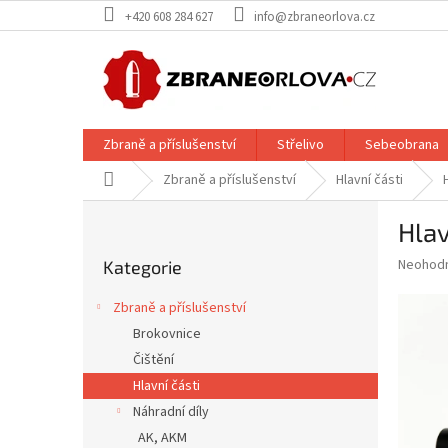
Přejít
+420 608 284 627
info@zbraneorlova.cz
na
obsah
Zbraně a příslušenství
Střelivo
Sebeobrana
Domů
Zbraně a příslušenství
Hlavní části
P
Hlav
o
Přeskočit
s
Průměr
Neohod
Kategorie
kategorie
t
hodnoce
r
produkt
Zbraně a příslušenství
a
je
Brokovnice
0,0
n
z
Čištění
n
5
í
Hlavní části
hvězdič
p
Náhradní díly
a
AK, AKM