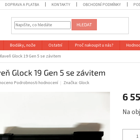
DOPRAVA A PLATBA
KONTAKTY
OBCHODNÍ PODMÍNKY
PO
HLEDAT
Bodáky, nože
Ostatní
Proč nakoupit u nás?
Hodnoc
Hlaveň Glock 19 Gen 5 se závitem
eň Glock 19 Gen 5 se závitem
né
noceno
Podrobnosti hodnocení
Značka:
Glock
ní
6 5
u
Měrná
Na ob
cena:
ek.