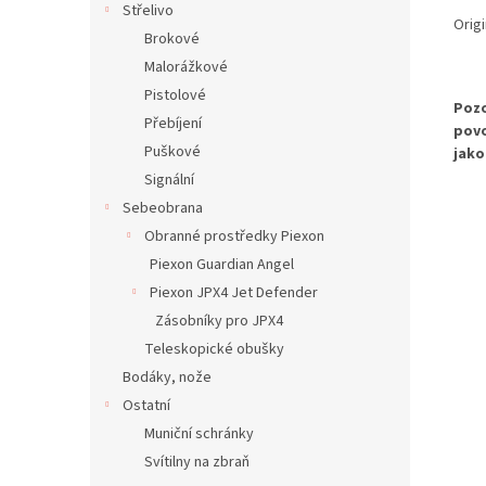
Střelivo
Origi
Brokové
Malorážkové
Pistolové
Pozo
Přebíjení
povo
Puškové
jako
Signální
Sebeobrana
Obranné prostředky Piexon
Piexon Guardian Angel
Piexon JPX4 Jet Defender
Zásobníky pro JPX4
Teleskopické obušky
Bodáky, nože
Ostatní
Muniční schránky
Svítilny na zbraň