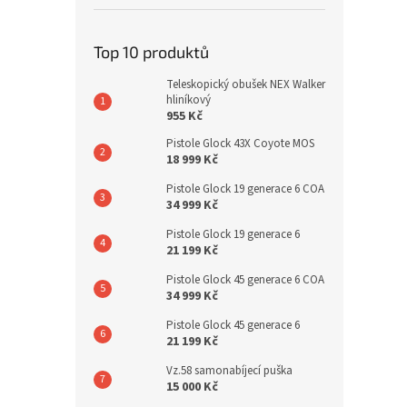
Top 10 produktů
Teleskopický obušek NEX Walker
hliníkový
955 Kč
Pistole Glock 43X Coyote MOS
18 999 Kč
Pistole Glock 19 generace 6 COA
34 999 Kč
Pistole Glock 19 generace 6
21 199 Kč
Pistole Glock 45 generace 6 COA
34 999 Kč
Pistole Glock 45 generace 6
21 199 Kč
Vz.58 samonabíjecí puška
15 000 Kč