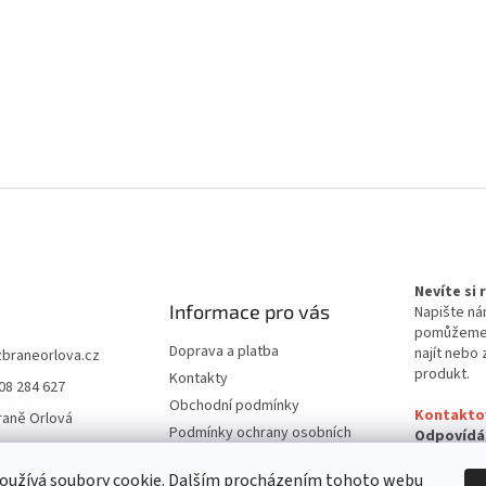
Nevíte si
Informace pro vás
Napište ná
pomůžem
Doprava a platba
najít nebo 
zbraneorlova.cz
produkt.
Kontakty
08 284 627
Obchodní podmínky
Kontakto
raně Orlová
Podmínky ochrany osobních
Odpovídá
údajů
24 hodin
oužívá soubory cookie. Dalším procházením tohoto webu
Reklamační řád