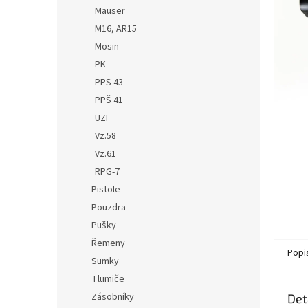
n
Mauser
e
M16, AR15
l
Mosin
PK
PPS 43
PPŠ 41
UZI
Vz.58
Vz.61
RPG-7
Pistole
Pouzdra
Pušky
Řemeny
Popi
Sumky
Tlumiče
Zásobníky
Det