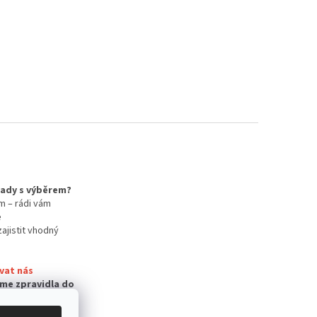
 rady s výběrem?
m – rádi vám
e
zajistit vhodný
vat nás
me zpravidla do