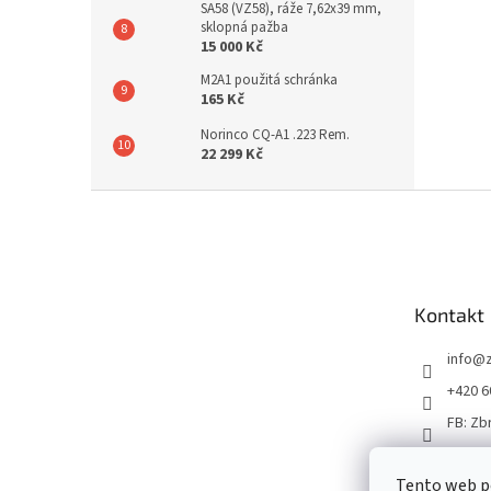
SA58 (VZ58), ráže 7,62x39 mm,
sklopná pažba
15 000 Kč
M2A1 použitá schránka
165 Kč
Norinco CQ-A1 .223 Rem.
22 299 Kč
Z
á
p
a
t
Kontakt
í
info
@
+420 6
FB: Zb
Tento web p