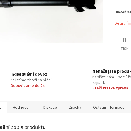
Hlaveň se
Detailní 
TISK
Nenašli jste produ
Individuální dovoz
Napište nám – pomůž
Zajistíme zboží na přání.
zajistit.
Odpovídáme do 24 h
Stačí krátká zpráva
s
Hodnocení
Diskuze
Značka
Ostatní informace
ailní popis produktu