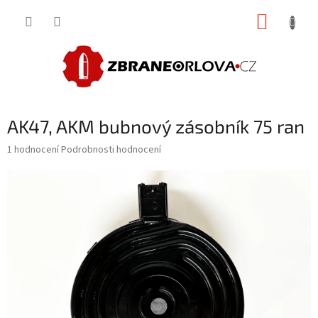
Přejít
NÁKUP
na
obsah
KOŠÍK
AK47, AKM bubnový zásobník 75 ran
Průměrné
1 hodnocení
Podrobnosti hodnocení
hodnocení
produktu
je
5,0
z
5
hvězdiček.