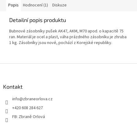
Popis
Hodnocení (1)
Diskuze
Detailní popis produktu
Bubnové zásobníky pušek AK47, AKM, M70 apod. o kapacitě 75
ran. Materiál je ocel a plast, váha prázdného zásobníku je zhruba
1 kg. Zásobníky jsou nové, pochází z Korejské republiky.
Z
á
p
a
Kontakt
t
info
@
zbraneorlova.cz
í
+420 608 284 627
FB: Zbraně Orlová