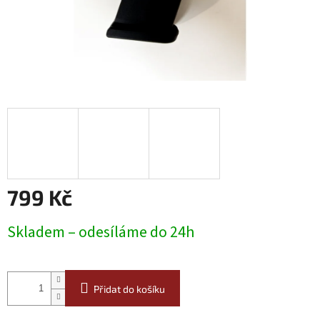
799 Kč
Měrná
Skladem – odesíláme do 24h
cena:
Přidat do košíku