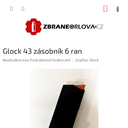
Přejít
NÁKUP
na
obsah
KOŠÍK
Glock 43 zásobník 6 ran
Průměrné
Neohodnoceno
Podrobnosti hodnocení
Značka:
Glock
hodnocení
produktu
je
0,0
z
5
hvězdiček.