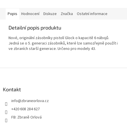
Popis
Hodnocení
Diskuze
Značka
Ostatní informace
Detailní popis produktu
Nové, originální zásobníky pistolí Glock o kapacitě 6 nábojů.
Jedná se o 5. generaci zásobníků, které lze samozřejmě použít i
ve zbraních starší generace. Určeno pro modely 43.
Z
á
p
a
Kontakt
t
info
@
zbraneorlova.cz
í
+420 608 284 627
FB: Zbraně Orlová