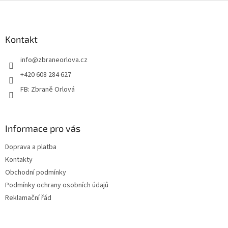
Z
á
p
a
Kontakt
t
info
@
zbraneorlova.cz
í
+420 608 284 627
FB: Zbraně Orlová
Informace pro vás
Doprava a platba
Kontakty
Obchodní podmínky
Podmínky ochrany osobních údajů
Reklamační řád