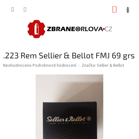
Přejít
NÁKUP
na
obsah
KOŠÍK
.223 Rem Sellier & Bellot FMJ 69 grs
Průměrné
Neohodnoceno
Podrobnosti hodnocení
Značka:
Sellier & Bellot
hodnocení
produktu
je
0,0
z
5
hvězdiček.