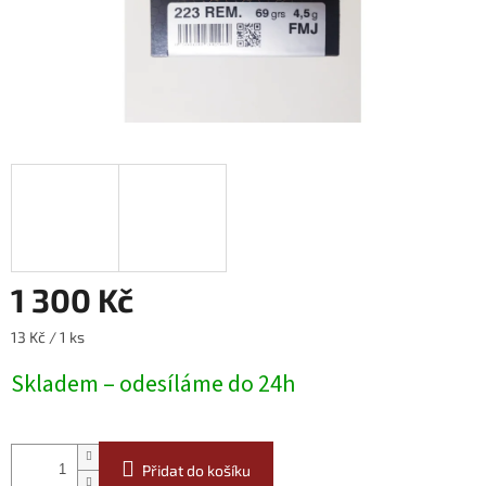
1 300 Kč
Měrná
13 Kč / 1 ks
cena:
Skladem – odesíláme do 24h
Přidat do košíku