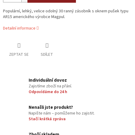
Populární, lehký, velice odolný 30 ranný zásobník s oknem pušek typu
AR15 amerického výrobce Magpul.
Detailní informace
ZEPTAT SE
SDÍLET
Individuální dovoz
Zajistíme zboží na přání.
Odpovídáme do 24 h
Nenašli jste produkt?
Napište nám – pomůžeme ho zajistit.
Stačí krátká zpráva
Zboží skladem