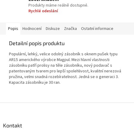
Produkty máme reálně dostupné.
Rychlé odeslání
Popis
Hodnocení
Diskuze
Značka
Ostatní informace
Detailní popis produktu
Populární, lehký, velice odolný zásobník s oknem pušek typu
AR15 amerického výrobce Magpul. Mezi hlavní vlastnosti
zásobníku patří prolisy na těle zásobníku, nový podavač s
patentovaným tvarem pro lepší spolehlivost, kvalitní nerezová
pružina, velmi snadná rozebíratelnost. Jedná se o generaci 3.
Kapacita zásobníku je 30 ran.
Z
á
p
a
Kontakt
t