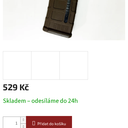
529 Kč
Měrná
Skladem – odesíláme do 24h
cena:
Přidat do košíku