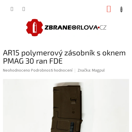
Přejít
NÁKUP
na
obsah
KOŠÍK
AR15 polymerový zásobník s oknem
PMAG 30 ran FDE
Průměrné
Neohodnoceno
Podrobnosti hodnocení
Značka:
Magpul
hodnocení
produktu
je
0,0
z
5
hvězdiček.