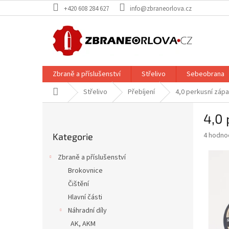
Přejít
+420 608 284 627
info@zbraneorlova.cz
na
obsah
Zbraně a příslušenství
Střelivo
Sebeobrana
Domů
Střelivo
Přebíjení
4,0 perkusní zápal
P
4,0 
o
Přeskočit
s
Průměr
4 hodno
Kategorie
kategorie
t
hodnoce
r
produkt
Zbraně a příslušenství
a
je
Brokovnice
5,0
n
z
Čištění
n
5
í
Hlavní části
hvězdič
p
Náhradní díly
a
AK, AKM