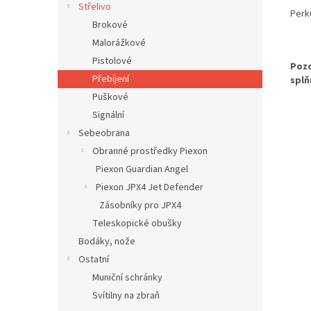
Střelivo
Perk
Brokové
Malorážkové
Pistolové
Pozo
Přebíjení
splň
Puškové
Signální
Sebeobrana
Obranné prostředky Piexon
Piexon Guardian Angel
Piexon JPX4 Jet Defender
Zásobníky pro JPX4
Teleskopické obušky
Bodáky, nože
Ostatní
Muniční schránky
Svítilny na zbraň