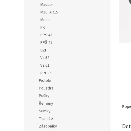
n
Mauser
e
M16, AR15
l
Mosin
PK
PPS 43
PPŠ 41
UZI
Vz.58
Vz.61
RPG-7
Pistole
Pouzdra
Pušky
Řemeny
Popi
Sumky
Tlumiče
Det
Zásobníky