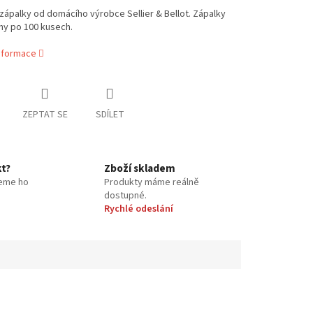
zápalky od domácího výrobce Sellier & Bellot. Zápalky
ny po 100 kusech.
informace
ZEPTAT SE
SDÍLET
kt?
Zboží skladem
eme ho
Produkty máme reálně
dostupné.
Rychlé odeslání