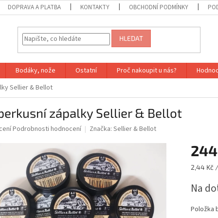
DOPRAVA A PLATBA
KONTAKTY
OBCHODNÍ PODMÍNKY
PO
HLEDAT
Bodáky, nože
Ostatní
Proč nakoupit u nás?
Hodnoc
ky Sellier & Bellot
perkusní zápalky Sellier & Bellot
né
cení
Podrobnosti hodnocení
Značka:
Sellier & Bellot
ní
244
u
Měrná
2,44 Kč /
cena:
Na do
ek.
Položka 