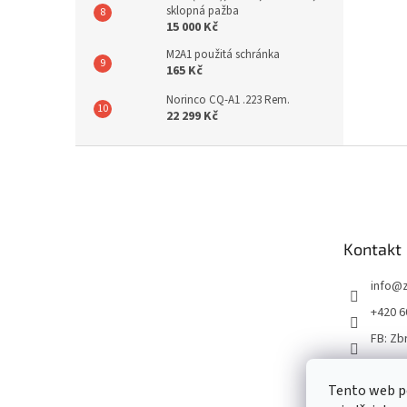
sklopná pažba
15 000 Kč
M2A1 použitá schránka
165 Kč
Norinco CQ-A1 .223 Rem.
22 299 Kč
Z
á
p
a
t
Kontakt
í
info
@
+420 6
FB: Zb
Tento web p