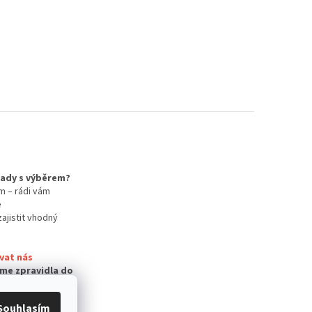
 rady s výběrem?
m – rádi vám
e
zajistit vhodný
vat nás
me zpravidla do
Souhlasím