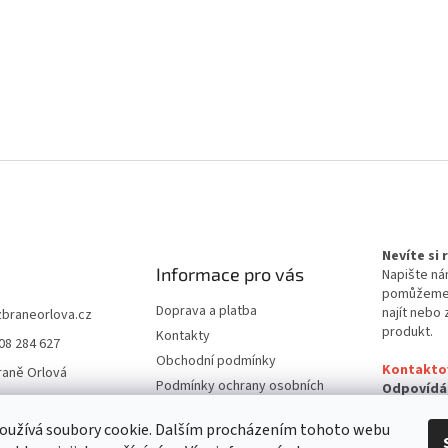
Nevíte si
Informace pro vás
Napište ná
pomůžem
Doprava a platba
najít nebo 
zbraneorlova.cz
produkt.
Kontakty
08 284 627
Obchodní podmínky
Kontakto
raně Orlová
Podmínky ochrany osobních
Odpovídá
údajů
24 hodin
oužívá soubory cookie. Dalším procházením tohoto webu
Reklamační řád