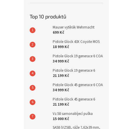
Top 10 produktů
Mauser vytěrák Wehrmacht
699 Kč
Pistole Glock 43X Coyote MOS
18 999 Kč
Pistole Glock 19 generace 6 COA
34 999 Kč
Pistole Glock 19 generace 6
21 199 Kč
Pistole Glock 45 generace 6 COA
34 999 Kč
Pistole Glock 45 generace 6
21 199 Kč
Vz.58 samonabíjecí puška
15 000 Kč
SA58 (VZ58), ráže 7,62x39 mm,