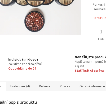
Perkusní 
jsou bale
Detailní 
TISK
Nenašli jste produ
Individuální dovoz
Napište nám – pomůž
Zajistíme zboží na přání.
zajistit.
Odpovídáme do 24 h
Stačí krátká zpráva
s
Hodnocení (4)
Diskuze
Značka
Ostatní informace
ailní popis produktu