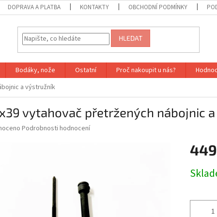
DOPRAVA A PLATBA
KONTAKTY
OBCHODNÍ PODMÍNKY
PO
HLEDAT
Bodáky, nože
Ostatní
Proč nakoupit u nás?
Hodnoc
bojnic a výstružník
x39 vytahovač přetržených nábojnic a
né
noceno
Podrobnosti hodnocení
ní
449
u
Měrná
Sklad
cena:
ek.