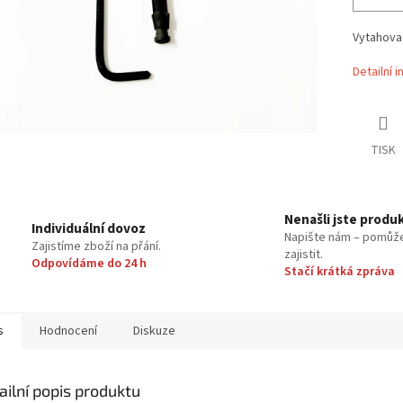
Vytahovač
Detailní 
TISK
Nenašli jste produ
Individuální dovoz
Napište nám – pomůž
Zajistíme zboží na přání.
zajistit.
Odpovídáme do 24 h
Stačí krátká zpráva
s
Hodnocení
Diskuze
ailní popis produktu