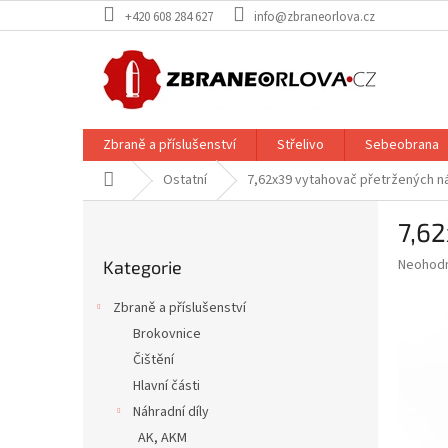
Přejít
+420 608 284 627
info@zbraneorlova.cz
na
obsah
Zbraně a příslušenství
Střelivo
Sebeobrana
Domů
Ostatní
7,62x39 vytahovač přetržených ná
P
7,62
o
Přeskočit
s
Průměr
Neohod
Kategorie
kategorie
t
hodnoce
r
produkt
Zbraně a příslušenství
a
je
Brokovnice
0,0
n
z
Čištění
n
5
í
Hlavní části
hvězdič
p
Náhradní díly
a
AK, AKM