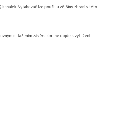
kanálek. Vytahovač lze použít u většiny zbraní v této
tovným natažením závěru zbraně dojde k vytažení