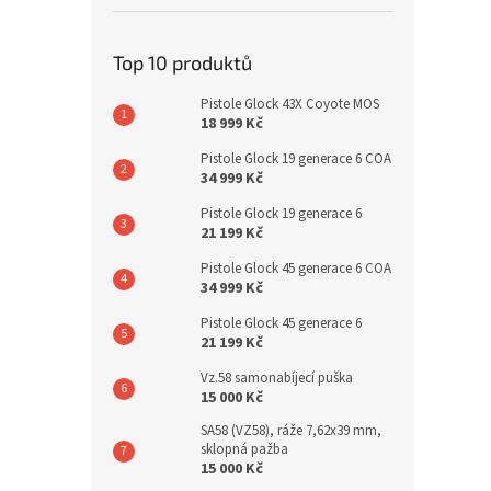
Top 10 produktů
Pistole Glock 43X Coyote MOS
18 999 Kč
Pistole Glock 19 generace 6 COA
34 999 Kč
Pistole Glock 19 generace 6
21 199 Kč
Pistole Glock 45 generace 6 COA
34 999 Kč
Pistole Glock 45 generace 6
21 199 Kč
Vz.58 samonabíjecí puška
15 000 Kč
SA58 (VZ58), ráže 7,62x39 mm,
sklopná pažba
15 000 Kč