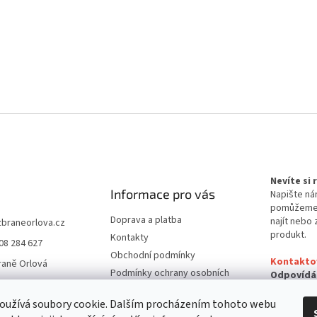
Nevíte si
Informace pro vás
Napište ná
pomůžem
Doprava a platba
najít nebo 
zbraneorlova.cz
produkt.
Kontakty
08 284 627
Obchodní podmínky
Kontakto
raně Orlová
Podmínky ochrany osobních
Odpovídá
údajů
24 hodin
oužívá soubory cookie. Dalším procházením tohoto webu
Reklamační řád