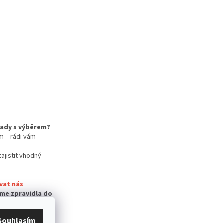
 rady s výběrem?
m – rádi vám
e
zajistit vhodný
vat nás
me zpravidla do
Souhlasím