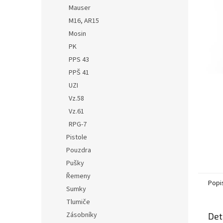
n
Mauser
e
M16, AR15
l
Mosin
PK
PPS 43
PPŠ 41
UZI
Vz.58
Vz.61
RPG-7
Pistole
Pouzdra
Pušky
Řemeny
Popi
Sumky
Tlumiče
Zásobníky
Det