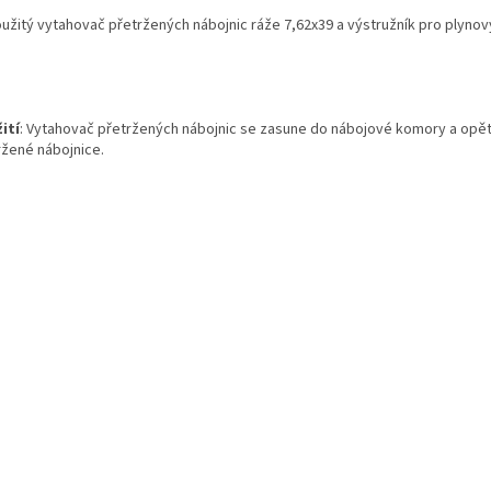
užitý vytahovač přetržených nábojnic ráže 7,62x39 a výstružník pro plynový 
ití
: Vytahovač přetržených nábojnic se zasune do nábojové komory a opě
ržené nábojnice.