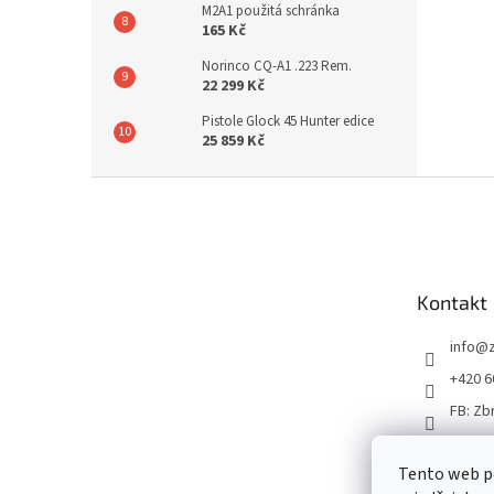
M2A1 použitá schránka
165 Kč
Norinco CQ-A1 .223 Rem.
22 299 Kč
Pistole Glock 45 Hunter edice
25 859 Kč
Z
á
p
a
t
Kontakt
í
info
@
+420 6
FB: Zb
Tento web p