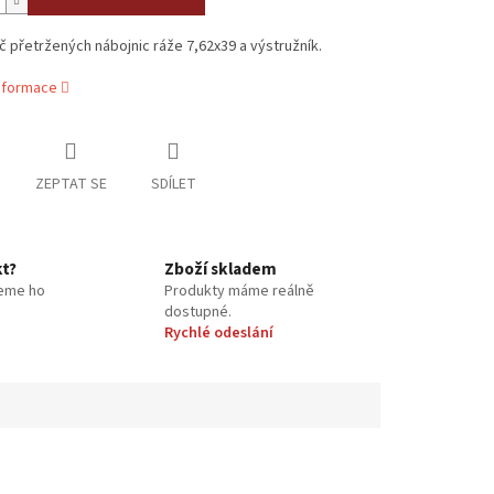
 přetržených nábojnic ráže 7,62x39 a výstružník.
informace
ZEPTAT SE
SDÍLET
kt?
Zboží skladem
eme ho
Produkty máme reálně
dostupné.
Rychlé odeslání