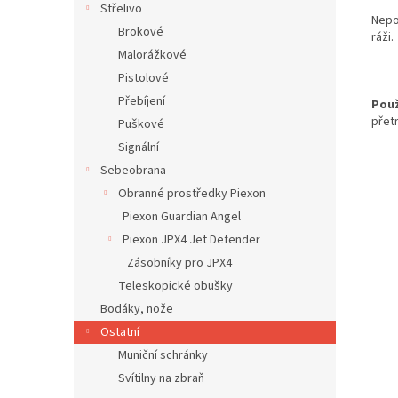
Střelivo
Nepo
Brokové
ráži.
Malorážkové
Pistolové
Přebíjení
Použ
přet
Puškové
Signální
Sebeobrana
Obranné prostředky Piexon
Piexon Guardian Angel
Piexon JPX4 Jet Defender
Zásobníky pro JPX4
Teleskopické obušky
Bodáky, nože
Ostatní
Muniční schránky
Svítilny na zbraň