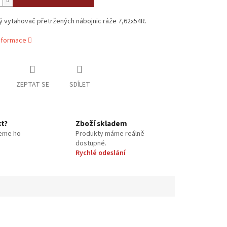
 vytahovač přetržených nábojnic ráže 7,62x54R.
informace
ZEPTAT SE
SDÍLET
kt?
Zboží skladem
eme ho
Produkty máme reálně
dostupné.
Rychlé odeslání