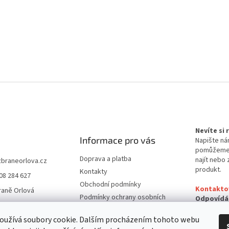
Nevíte si
Informace pro vás
Napište ná
pomůžem
Doprava a platba
najít nebo 
zbraneorlova.cz
produkt.
Kontakty
08 284 627
Obchodní podmínky
Kontakto
raně Orlová
Podmínky ochrany osobních
Odpovídá
údajů
24 hodin
oužívá soubory cookie. Dalším procházením tohoto webu
Reklamační řád