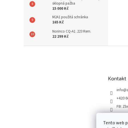
sklopná pažba
15 000 Kč
M2A1 použitá schránka
165 Kč
Norinco CQ-A1 .223 Rem.
22 299 Kč
Z
á
p
a
t
Kontakt
í
info
@
+420 6
FB: Zb
Tento web p