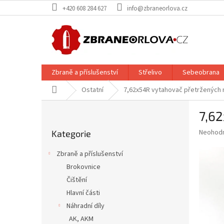
Přejít
+420 608 284 627
info@zbraneorlova.cz
na
obsah
Zbraně a příslušenství
Střelivo
Sebeobrana
Domů
Ostatní
7,62x54R vytahovač přetržených 
P
7,6
o
Přeskočit
s
Průměr
Neohod
Kategorie
kategorie
t
hodnoce
r
produkt
Zbraně a příslušenství
a
je
Brokovnice
0,0
n
z
Čištění
n
5
í
Hlavní části
hvězdič
p
Náhradní díly
a
AK, AKM