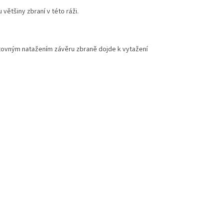
většiny zbraní v této ráži.
tovným natažením závěru zbraně dojde k vytažení