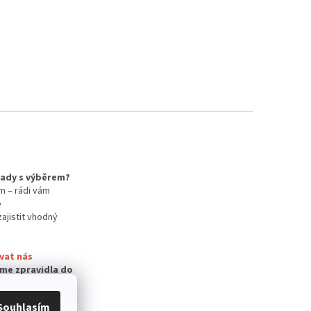
 rady s výběrem?
m – rádi vám
e
zajistit vhodný
vat nás
me zpravidla do
Souhlasím