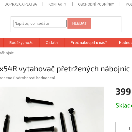
DOPRAVA A PLATBA
KONTAKTY
OBCHODNÍ PODMÍNKY
PO
HLEDAT
Bodáky, nože
Ostatní
Proč nakoupit u nás?
Hodnoc
nábojnic
2x54R vytahovač přetržených nábojnic
né
noceno
Podrobnosti hodnocení
ní
399
u
Měrná
Sklad
cena:
ek.