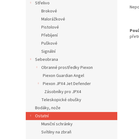
Střelivo
Nepou
Brokové
Malorážkové
Pistolové
Použ
Přebíjení
přet
Puškové
Signální
Sebeobrana
Obranné prostředky Piexon
Piexon Guardian Angel
Piexon JPX4 Jet Defender
Zásobníky pro JPX4
Teleskopické obušky
Bodáky, nože
Ostatní
Muniční schránky
Svítilny na zbraň