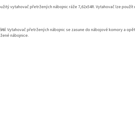
žitý vytahovač přetržených nábojnic ráže 7,62x54R. Vytahovač lze použít u 
ití
: Vytahovač přetržených nábojnic se zasune do nábojové komory a opě
ržené nábojnice.