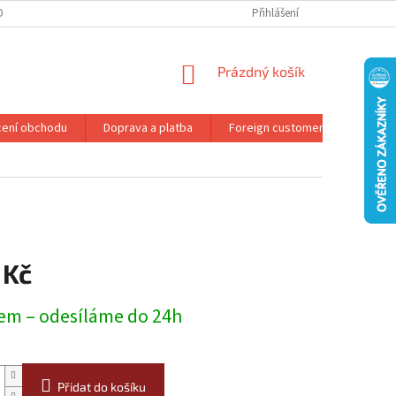
DMÍNKY OCHRANY OSOBNÍCH ÚDAJŮ
REKLAMAČNÍ ŘÁD
Přihlášení
NÁKUPNÍ
Prázdný košík
KOŠÍK
ení obchodu
Doprava a platba
Foreign customers
Konta
 Kč
em – odesíláme do 24h
Přidat do košíku