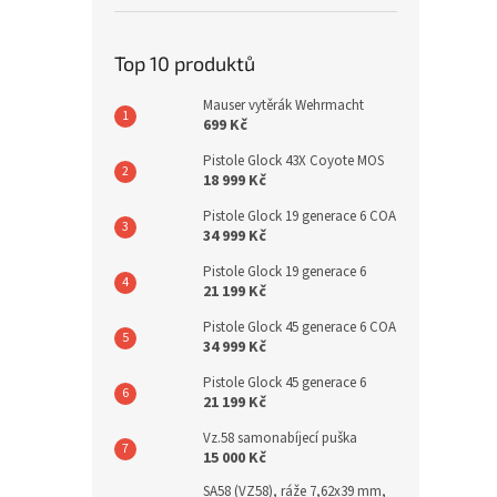
Top 10 produktů
Mauser vytěrák Wehrmacht
699 Kč
Pistole Glock 43X Coyote MOS
18 999 Kč
Pistole Glock 19 generace 6 COA
34 999 Kč
Pistole Glock 19 generace 6
21 199 Kč
Pistole Glock 45 generace 6 COA
34 999 Kč
Pistole Glock 45 generace 6
21 199 Kč
Vz.58 samonabíjecí puška
15 000 Kč
SA58 (VZ58), ráže 7,62x39 mm,