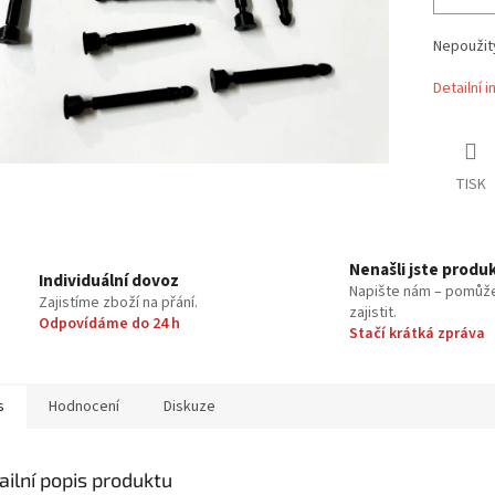
Nepoužitý
Detailní 
TISK
Nenašli jste produ
Individuální dovoz
Napište nám – pomůž
Zajistíme zboží na přání.
zajistit.
Odpovídáme do 24 h
Stačí krátká zpráva
s
Hodnocení
Diskuze
ailní popis produktu