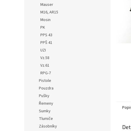
n
Mauser
e
M16, AR15
l
Mosin
PK
PPS 43
PPŠ 41
UZI
Vz.58
Vz.61
RPG-7
Pistole
Pouzdra
Pušky
Řemeny
Popi
Sumky
Tlumiče
Zásobníky
Det