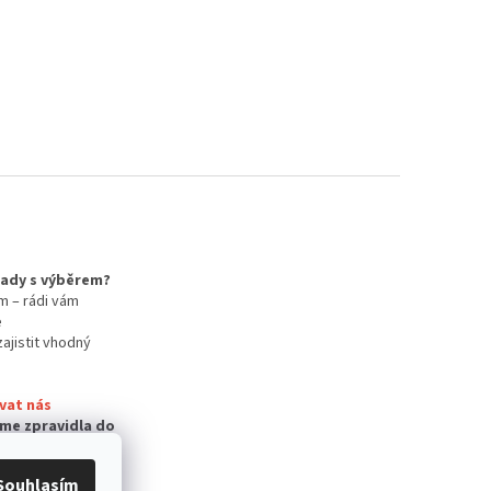
 rady s výběrem?
m – rádi vám
e
zajistit vhodný
vat nás
me zpravidla do
Souhlasím