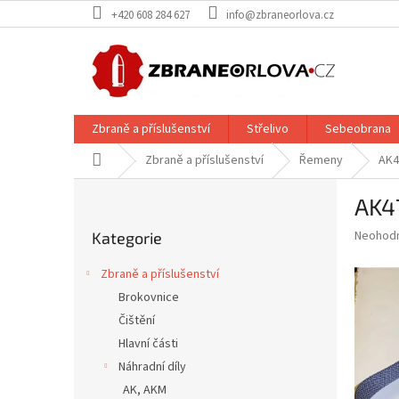
Přejít
+420 608 284 627
info@zbraneorlova.cz
na
obsah
Zbraně a příslušenství
Střelivo
Sebeobrana
Domů
Zbraně a příslušenství
Řemeny
AK4
P
AK4
o
Přeskočit
s
Průměr
Neohod
Kategorie
kategorie
t
hodnoce
r
produkt
Zbraně a příslušenství
a
je
Brokovnice
0,0
n
z
Čištění
n
5
í
Hlavní části
hvězdič
p
Náhradní díly
a
AK, AKM