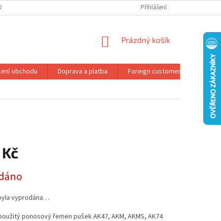
DMÍNKY OCHRANY OSOBNÍCH ÚDAJŮ
REKLAMAČNÍ ŘÁD
Přihlášení
NÁKUPNÍ
Prázdný košík
KOŠÍK
ení obchodu
Doprava a platba
Foreign customers
Konta
 Kč
dáno
byla vyprodána…
použitý ponosový řemen pušek AK47, AKM, AKMS, AK74