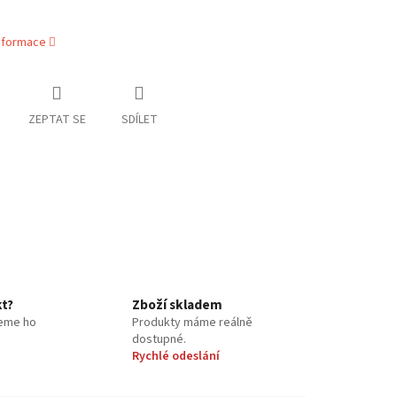
informace
ZEPTAT SE
SDÍLET
kt?
Zboží skladem
eme ho
Produkty máme reálně
dostupné.
Rychlé odeslání