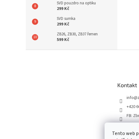
SVD pouzdro na optiku
299 Kč
SVD sumka
299 Kč
ZB26, ZB30, ZB37 řemen
599 Kč
Z
á
p
a
t
Kontakt
í
info
@
+420 6
FB: Zb
Tento web p