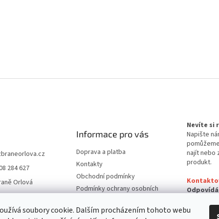
Nevíte si
Informace pro vás
Napište ná
pomůžem
Doprava a platba
najít nebo 
zbraneorlova.cz
produkt.
Kontakty
08 284 627
Obchodní podmínky
Kontakto
raně Orlová
Podmínky ochrany osobních
Odpovídá
údajů
24 hodin
oužívá soubory cookie. Dalším procházením tohoto webu
Reklamační řád