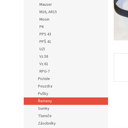
n
Mauser
e
M16, AR15
l
Mosin
PK
PPS 43
PPŠ 41
UZI
Vz.58
Vz.61
RPG-7
Pistole
Pouzdra
Pušky
Řemeny
Sumky
Tlumiče
Zásobníky