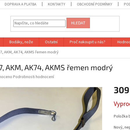
DOPRAVA A PLATBA
KONTAKTY
OBCHODNÍ PODMÍNKY
PO
HLEDAT
Bodáky, nože
Ostatní
Proč nakoupit u nás?
Hodnoc
7, AKM, AK74, AKMS řemen modrý
7, AKM, AK74, AKMS řemen modrý
né
noceno
Podrobnosti hodnocení
ní
309
u
Měrná
Vypro
cena:
ek.
Položka 
Nový, ne