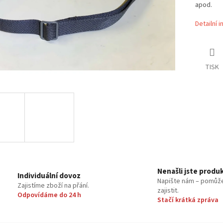
apod.
Detailní 
TISK
Nenašli jste produ
Individuální dovoz
Napište nám – pomůž
Zajistíme zboží na přání.
zajistit.
Odpovídáme do 24 h
Stačí krátká zpráva