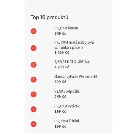
Top 10 produktů
PK,PKM řemen
249 Kč
PK, PKM malá nábojová
schránka s pásem
1 499 Kč
7,62x51 NATO .308 Win
3 200 Kč
Mauser vytěrák Wehrmacht
699 Kč
Vz.58 podpažbí
249 Kč
PK,PKM vytěrák
199 Kč
PK, PKM čištění
199 Kč