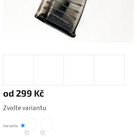
od
299 Kč
Měrná
Zvolte variantu
cena:
Varianta