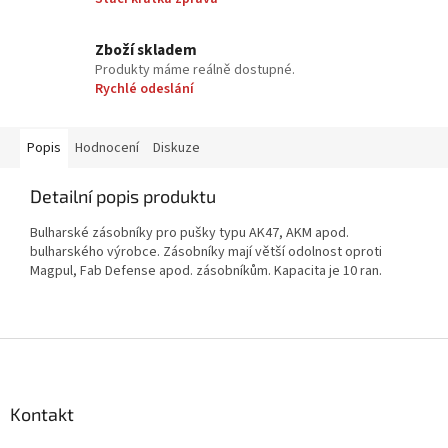
Zboží skladem
Produkty máme reálně dostupné.
Rychlé odeslání
Popis
Hodnocení
Diskuze
Detailní popis produktu
Bulharské zásobníky pro pušky typu AK47, AKM apod.
bulharského výrobce. Zásobníky mají větší odolnost oproti
Magpul, Fab Defense apod. zásobníkům. Kapacita je 10 ran.
Z
á
p
a
Kontakt
t