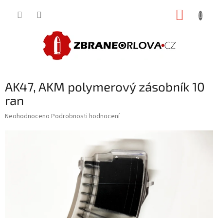
Přejít
NÁKUP
na
obsah
KOŠÍK
AK47, AKM polymerový zásobník 10
ran
Průměrné
Neohodnoceno
Podrobnosti hodnocení
hodnocení
produktu
je
0,0
z
5
hvězdiček.