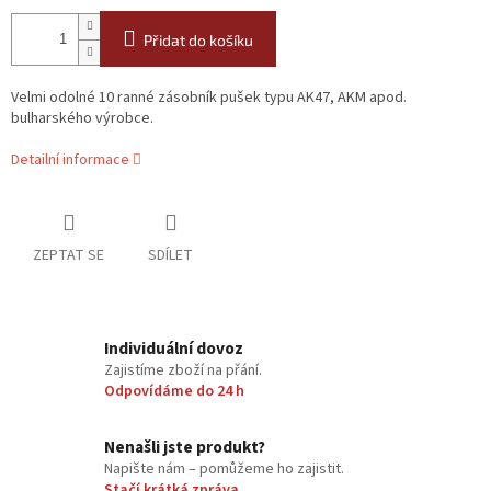
Přidat do košíku
Velmi odolné 10 ranné zásobník pušek typu AK47, AKM apod.
bulharského výrobce.
Detailní informace
ZEPTAT SE
SDÍLET
Individuální dovoz
Zajistíme zboží na přání.
Odpovídáme do 24 h
Nenašli jste produkt?
Napište nám – pomůžeme ho zajistit.
Stačí krátká zpráva