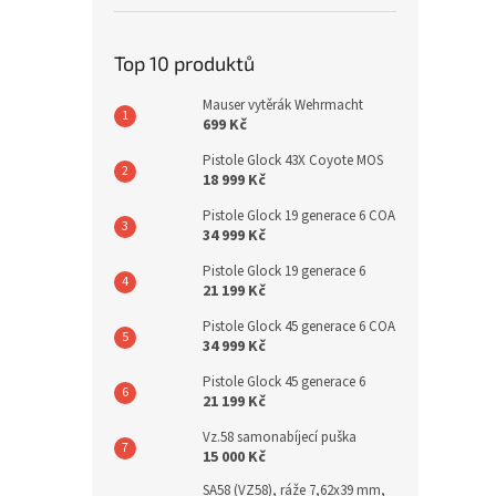
Top 10 produktů
Mauser vytěrák Wehrmacht
699 Kč
Pistole Glock 43X Coyote MOS
18 999 Kč
Pistole Glock 19 generace 6 COA
34 999 Kč
Pistole Glock 19 generace 6
21 199 Kč
Pistole Glock 45 generace 6 COA
34 999 Kč
Pistole Glock 45 generace 6
21 199 Kč
Vz.58 samonabíjecí puška
15 000 Kč
SA58 (VZ58), ráže 7,62x39 mm,