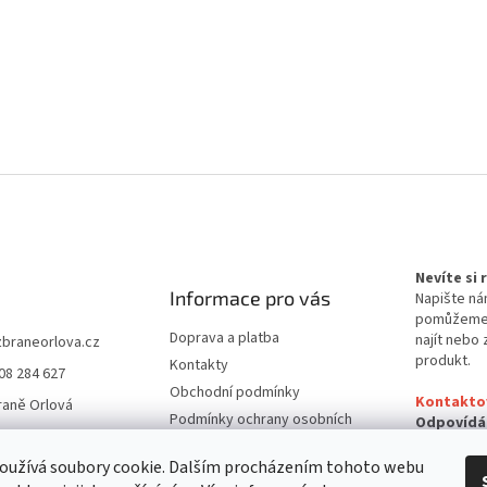
Nevíte si
Informace pro vás
Napište ná
pomůžem
Doprava a platba
najít nebo 
zbraneorlova.cz
produkt.
Kontakty
08 284 627
Obchodní podmínky
Kontakto
raně Orlová
Podmínky ochrany osobních
Odpovídá
údajů
24 hodin
oužívá soubory cookie. Dalším procházením tohoto webu
Reklamační řád