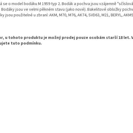
á se o model bodáku M 1959 typ 2. Bodák a pochva jsou vzájemně "sčíslová
. Bodáky jsou ve velmi pěkném stavu (jako nové). Bakelitové obložky poc
ky jsou použitelné u zbraní: AKM, M70, M76, AK74, SVD63, M21, BERYL, AKM
r, u tohoto produktu je možný prodej pouze osobám starší 18 let. 
ujete tuto podmínku.