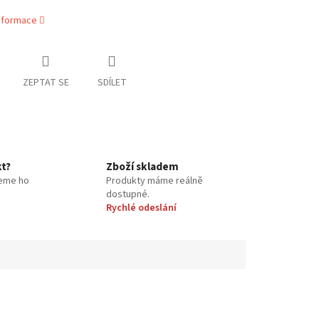
informace
ZEPTAT SE
SDÍLET
kt?
Zboží skladem
eme ho
Produkty máme reálně
dostupné.
Rychlé odeslání