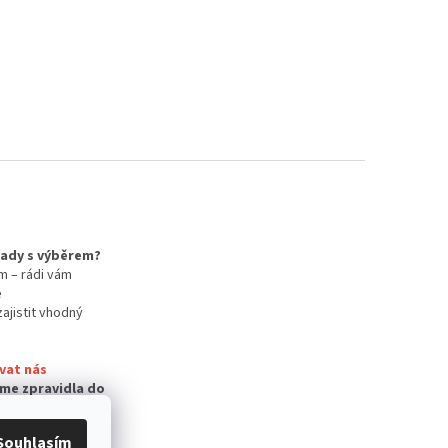
 rady s výběrem?
m – rádi vám
e
zajistit vhodný
vat nás
me zpravidla do
Souhlasím