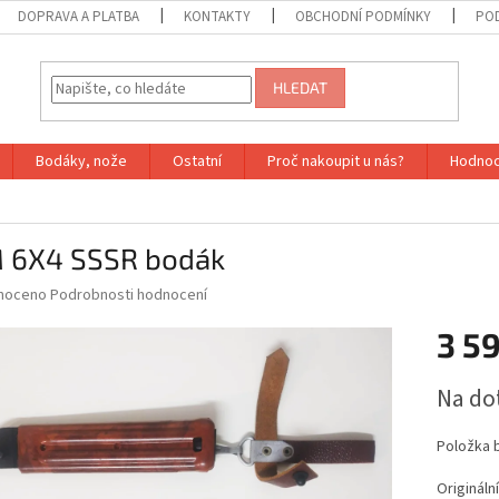
DOPRAVA A PLATBA
KONTAKTY
OBCHODNÍ PODMÍNKY
PO
HLEDAT
Bodáky, nože
Ostatní
Proč nakoupit u nás?
Hodnoc
 6X4 SSSR bodák
né
noceno
Podrobnosti hodnocení
ní
3 5
u
Měrná
Na do
cena:
ek.
Položka 
Origináln