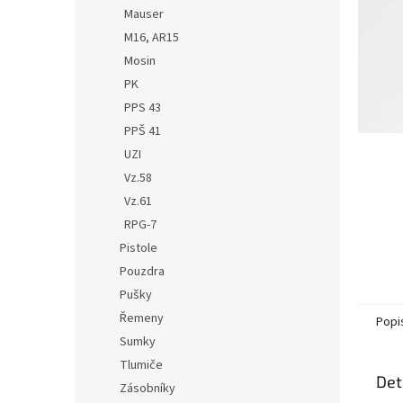
n
Mauser
e
M16, AR15
l
Mosin
PK
PPS 43
PPŠ 41
UZI
Vz.58
Vz.61
RPG-7
Pistole
Pouzdra
Pušky
Řemeny
Popi
Sumky
Tlumiče
Det
Zásobníky