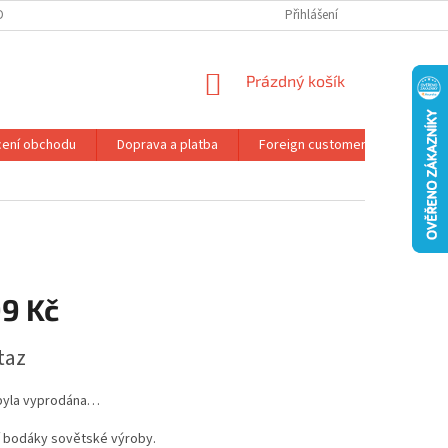
DMÍNKY OCHRANY OSOBNÍCH ÚDAJŮ
REKLAMAČNÍ ŘÁD
Přihlášení
NÁKUPNÍ
Prázdný košík
KOŠÍK
ení obchodu
Doprava a platba
Foreign customers
Konta
99 Kč
taz
byla vyprodána…
í bodáky sovětské výroby.