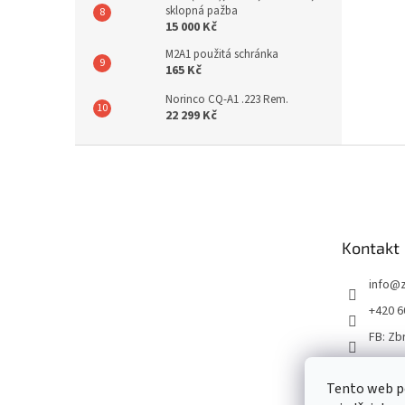
sklopná pažba
15 000 Kč
M2A1 použitá schránka
165 Kč
Norinco CQ-A1 .223 Rem.
22 299 Kč
Z
á
p
a
t
Kontakt
í
info
@
+420 6
FB: Zb
Tento web p