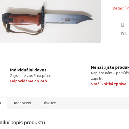
Detailní 
TISK
Nenašli jste produ
Individuální dovoz
Napište nám – pomůž
Zajistíme zboží na přání.
zajistit.
Odpovídáme do 24 h
Stačí krátká zpráva
s
Hodnocení
Diskuze
ailní popis produktu