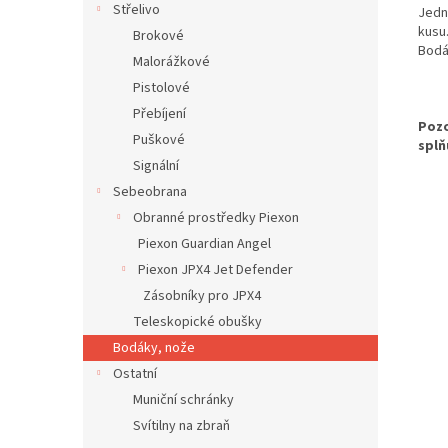
Střelivo
Jedn
kusu
Brokové
Bodá
Malorážkové
Pistolové
Přebíjení
Pozo
Puškové
splň
Signální
Sebeobrana
Obranné prostředky Piexon
Piexon Guardian Angel
Piexon JPX4 Jet Defender
Zásobníky pro JPX4
Teleskopické obušky
Bodáky, nože
Ostatní
Muniční schránky
Svítilny na zbraň