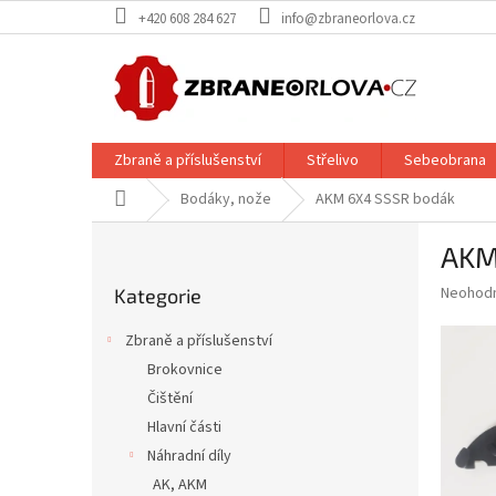
Přejít
+420 608 284 627
info@zbraneorlova.cz
na
obsah
Zbraně a příslušenství
Střelivo
Sebeobrana
Domů
Bodáky, nože
AKM 6X4 SSSR bodák
P
AKM
o
Přeskočit
s
Průměr
Neohod
Kategorie
kategorie
t
hodnoce
r
produkt
Zbraně a příslušenství
a
je
Brokovnice
0,0
n
z
Čištění
n
5
í
Hlavní části
hvězdič
p
Náhradní díly
a
AK, AKM