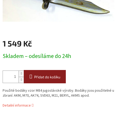
1 549 Kč
Měrná
Skladem – odesíláme do 24h
cena:
Přidat do košíku
Použité bodáky vzor M84 jugoslávské výroby. Bodáky jsou použitelné u
zbraní: AKM, M70, AK74, SVD63, M21, BERYL, AKMS apod.
Detailní informace