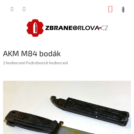
Přejít
NÁKUP
na
obsah
KOŠÍK
AKM M84 bodák
Průměrné
2 hodnocení
Podrobnosti hodnocení
hodnocení
produktu
je
5,0
z
5
hvězdiček.