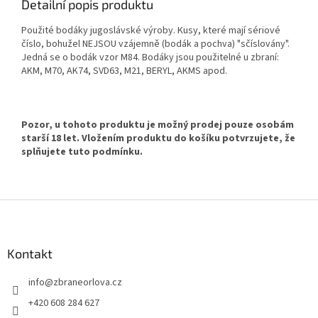
Detailní popis produktu
Použité bodáky jugoslávské výroby. Kusy, které mají sériové
číslo, bohužel NEJSOU vzájemně (bodák a pochva) "sčíslovány".
Jedná se o bodák vzor M84. Bodáky jsou použitelné u zbraní:
AKM, M70, AK74, SVD63, M21, BERYL, AKMS apod.
Pozor, u tohoto produktu je možný prodej pouze osobám
starší 18 let. Vložením produktu do košíku potvrzujete, že
splňujete tuto podmínku.
Z
á
p
a
Kontakt
t
info
@
zbraneorlova.cz
í
+420 608 284 627