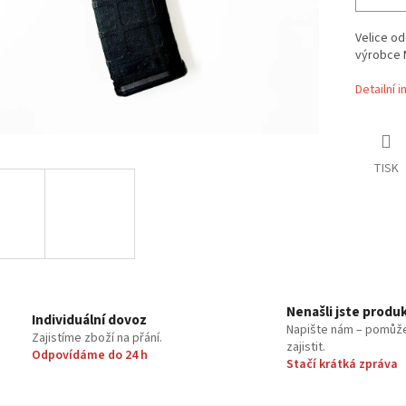
Velice o
výrobce 
Detailní 
TISK
Nenašli jste produ
Individuální dovoz
Napište nám – pomůž
Zajistíme zboží na přání.
zajistit.
Odpovídáme do 24 h
Stačí krátká zpráva