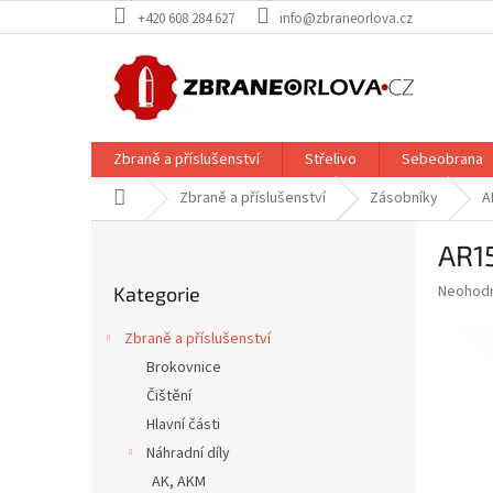
Přejít
+420 608 284 627
info@zbraneorlova.cz
na
obsah
Zbraně a příslušenství
Střelivo
Sebeobrana
Domů
Zbraně a příslušenství
Zásobníky
A
P
AR1
o
Přeskočit
s
Průměr
Neohod
Kategorie
kategorie
t
hodnoce
r
produkt
Zbraně a příslušenství
a
je
Brokovnice
0,0
n
z
Čištění
n
5
í
Hlavní části
hvězdič
p
Náhradní díly
a
AK, AKM