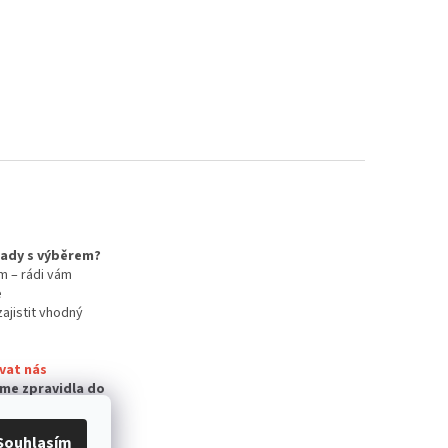
 rady s výběrem?
m – rádi vám
e
zajistit vhodný
vat nás
me zpravidla do
Souhlasím