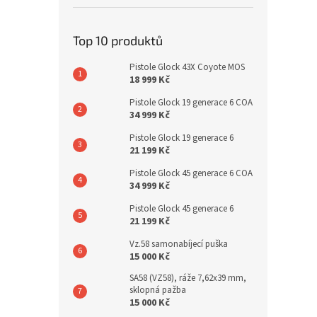
Top 10 produktů
Pistole Glock 43X Coyote MOS
18 999 Kč
Pistole Glock 19 generace 6 COA
34 999 Kč
Pistole Glock 19 generace 6
21 199 Kč
Pistole Glock 45 generace 6 COA
34 999 Kč
Pistole Glock 45 generace 6
21 199 Kč
Vz.58 samonabíjecí puška
15 000 Kč
SA58 (VZ58), ráže 7,62x39 mm,
sklopná pažba
15 000 Kč