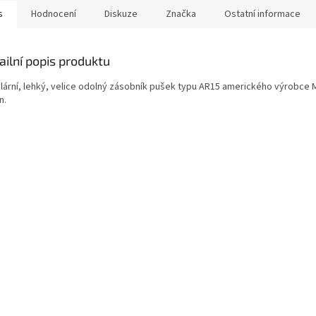
s
Hodnocení
Diskuze
Značka
Ostatní informace
ailní popis produktu
lární, lehký, velice odolný zásobník pušek typu AR15 amerického výrobce M
n.