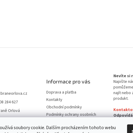
Nevíte si
Informace pro vás
Napište ná
pomůžem
Doprava a platba
najít nebo 
zbraneorlova.cz
produkt.
Kontakty
08 284 627
Obchodní podmínky
Kontakto
raně Orlová
Podmínky ochrany osobních
Odpovídá
údajů
24 hodin
oužívá soubory cookie. Dalším procházením tohoto webu
Reklamační řád