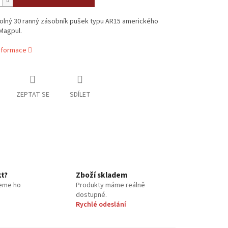
dolný 30 ranný zásobník pušek typu AR15 amerického
Magpul.
informace
ZEPTAT SE
SDÍLET
kt?
Zboží skladem
eme ho
Produkty máme reálně
dostupné.
Rychlé odeslání