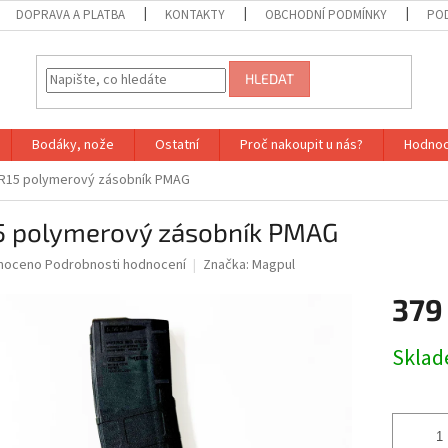
DOPRAVA A PLATBA
KONTAKTY
OBCHODNÍ PODMÍNKY
PO
HLEDAT
Bodáky, nože
Ostatní
Proč nakoupit u nás?
Hodnoc
R15 polymerový zásobník PMAG
5 polymerový zásobník PMAG
né
noceno
Podrobnosti hodnocení
Značka:
Magpul
ní
379
u
Měrná
Sklad
cena:
ek.