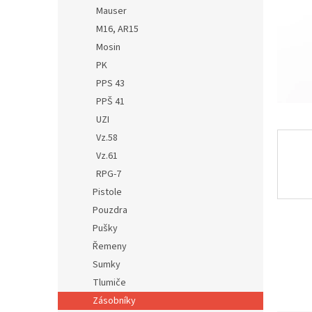
n
Mauser
e
M16, AR15
l
Mosin
PK
PPS 43
PPŠ 41
UZI
Vz.58
Vz.61
RPG-7
Pistole
Pouzdra
Pušky
Řemeny
Sumky
Tlumiče
Zásobníky