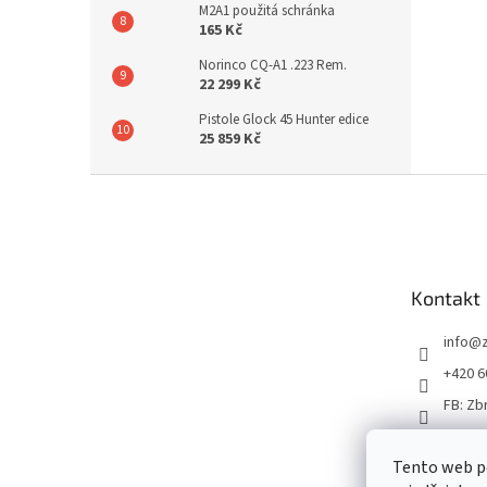
M2A1 použitá schránka
165 Kč
Norinco CQ-A1 .223 Rem.
22 299 Kč
Pistole Glock 45 Hunter edice
25 859 Kč
Z
á
p
a
t
Kontakt
í
info
@
+420 6
FB: Zb
Tento web p