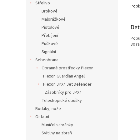
Střelivo
Popi
Brokové
Malorážkové
Det
Pistolové
Přebíjení
Popu
Puškové
30 ra
Signální
Sebeobrana
Obranné prostředky Piexon
Piexon Guardian Angel
Piexon JPX4 Jet Defender
Zásobníky pro JPX4
Teleskopické obušky
Bodáky, nože
Ostatní
Muniční schránky
Svítilny na zbraň