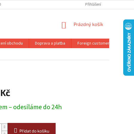
DMÍNKY OCHRANY OSOBNÍCH ÚDAJŮ
REKLAMAČNÍ ŘÁD
Přihlášení
NÁKUPNÍ
Prázdný košík
KOŠÍK
ení obchodu
Doprava a platba
Foreign customers
Konta
 Kč
em – odesíláme do 24h
Přidat do košíku