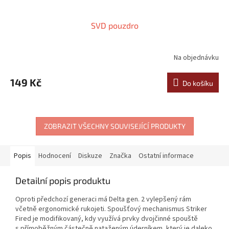
SVD pouzdro
Na objednávku
149 Kč
Do košíku
ZOBRAZIT VŠECHNY SOUVISEJÍCÍ PRODUKTY
Popis
Hodnocení
Diskuze
Značka
Ostatní informace
Detailní popis produktu
Oproti předchozí generaci má Delta gen. 2 vylepšený rám
včetně ergonomické rukojeti. Spoušťový mechanismus Striker
Fired je modifikovaný, kdy využívá prvky dvojčinné spouště
s přímoběžným částečně nataženým úderníkem, který je daleko