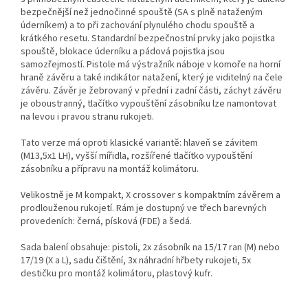
bezpečnější než jednočinné spouště (SA s plně nataženým
úderníkem) a to při zachování plynulého chodu spouště a
krátkého resetu. Standardní bezpečnostní prvky jako pojistka
spouště, blokace úderníku a pádová pojistka jsou
samozřejmostí. Pistole má výstražník náboje v komoře na horní
hraně závěru a také indikátor natažení, který je viditelný na čele
závěru. Závěr je žebrovaný v přední i zadní části, záchyt závěru
je oboustranný, tlačítko vypouštění zásobníku lze namontovat
na levou i pravou stranu rukojeti.
Tato verze má oproti klasické variantě: hlaveň se závitem
(M13,5x1 LH), vyšší mířidla, rozšířené tlačítko vypouštění
zásobníku a přípravu na montáž kolimátoru.
Velikostně je M kompakt, X crossover s kompaktním závěrem a
prodlouženou rukojetí. Rám je dostupný ve třech barevných
provedeních: černá, písková (FDE) a šedá.
Sada balení obsahuje: pistoli, 2x zásobník na 15/17 ran (M) nebo
17/19 (X a L), sadu čištění, 3x náhradní hřbety rukojeti, 5x
destičku pro montáž kolimátoru, plastový kufr.