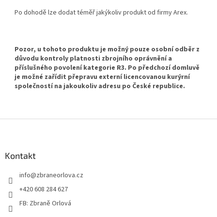
Po dohodě lze dodat téměř jakýkoliv produkt od firmy Arex.
Pozor, u tohoto produktu je možný pouze osobní odběr z
důvodu kontroly platnosti zbrojního oprávnění a
příslušného povolení kategorie R3. Po předchozí domluvě
je možné zařídit přepravu externí licencovanou kurýrní
společností na jakoukoliv adresu po České republice.
Z
á
p
a
Kontakt
t
info
@
zbraneorlova.cz
í
+420 608 284 627
FB: Zbraně Orlová