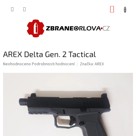
Přejít
NÁKUP
na
obsah
KOŠÍK
AREX Delta Gen. 2 Tactical
Průměrné
Neohodnoceno
Podrobnosti hodnocení
Značka:
AREX
hodnocení
produktu
je
0,0
z
5
hvězdiček.