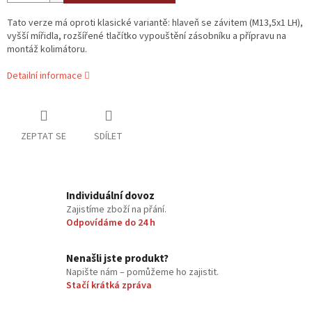
Tato verze má oproti klasické variantě: hlaveň se závitem (M13,5x1 LH),
vyšší mířidla, rozšířené tlačítko vypouštění zásobníku a přípravu na
montáž kolimátoru.
Detailní informace
ZEPTAT SE
SDÍLET
Individuální dovoz
Zajistíme zboží na přání.
Odpovídáme do 24 h
Nenašli jste produkt?
Napište nám – pomůžeme ho zajistit.
Stačí krátká zpráva