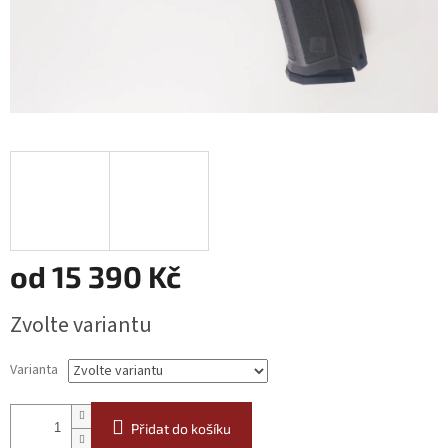
od
15 390 Kč
Měrná
Zvolte variantu
cena:
Varianta
Přidat do košíku