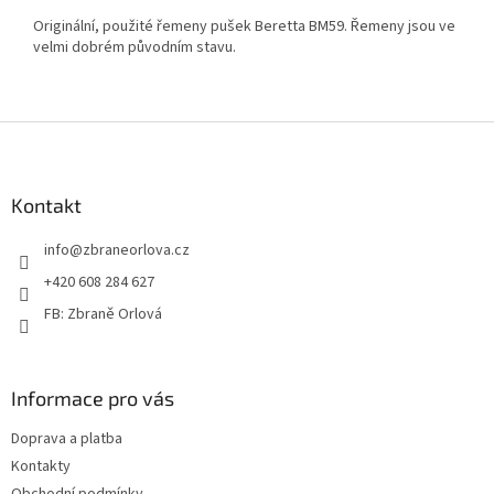
Originální, použité řemeny pušek Beretta BM59. Řemeny jsou ve
velmi dobrém původním stavu.
Z
á
p
a
Kontakt
t
info
@
zbraneorlova.cz
í
+420 608 284 627
FB: Zbraně Orlová
Informace pro vás
Doprava a platba
Kontakty