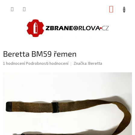
Přejít
NÁKUP
na
obsah
KOŠÍK
Beretta BM59 řemen
Průměrné
1 hodnocení
Podrobnosti hodnocení
Značka:
Beretta
hodnocení
produktu
je
5,0
z
5
hvězdiček.