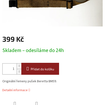
399 Kč
Měrná
Skladem – odesíláme do 24h
cena:
Přidat do košíku
Originální řemeny pušek Beretta BM59.
Detailní informace