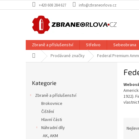
Přejít
+420 608 284 627
info@zbraneorlova.cz
na
obsah
Zbraně a příslušenství
Střelivo
Sebeobrana
Domů
Prodávané značky
Federal Premium Ammu
P
Fed
o
Přeskočit
s
Kategorie
kategorie
Webová
t
Americká
r
Zbraně a příslušenství
1922). F
a
vlastnic
Brokovnice
n
Čištění
n
í
Hlavní části
Ř
p
a
Náhradní díly
Nejlev
a
z
AK, AKM