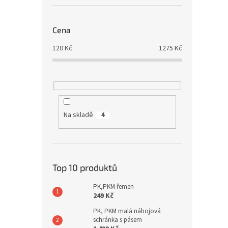
Cena
120
Kč
1275
Kč
Na skladě
4
Top 10 produktů
PK,PKM řemen
249 Kč
PK, PKM malá nábojová
schránka s pásem