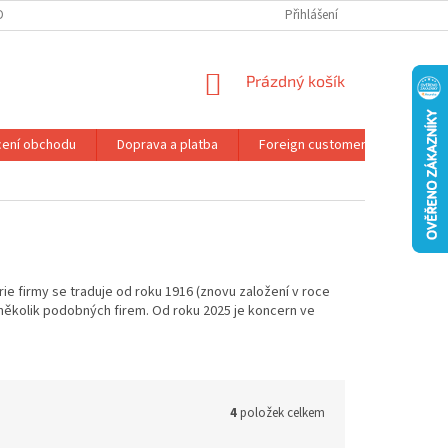
DMÍNKY OCHRANY OSOBNÍCH ÚDAJŮ
REKLAMAČNÍ ŘÁD
Přihlášení
NÁKUPNÍ
Prázdný košík
KOŠÍK
ení obchodu
Doprava a platba
Foreign customers
Konta
ie firmy se traduje od roku 1916 (znovu založení v roce
í několik podobných firem. Od roku 2025 je koncern ve
4
položek celkem