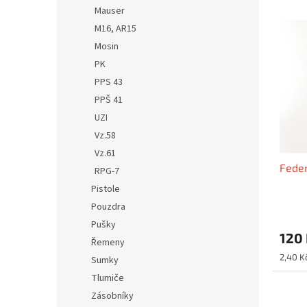
n
e
Mauser
e
V
n
M16, AR15
l
ý
í
Mosin
p
p
i
r
PK
s
o
PPS 43
p
d
PPŠ 41
r
u
UZI
o
k
Vz.58
d
t
Vz.61
u
ů
Fede
k
RPG-7
t
Pistole
ů
Pouzdra
Pušky
120
Řemeny
Měrná
2,40 Kč
Sumky
cena:
Tlumiče
Zásobníky