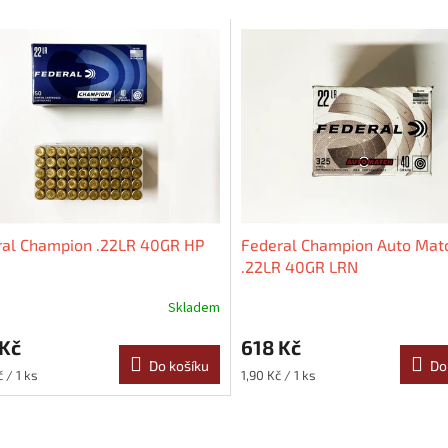
ral Champion .22LR 40GR HP
Federal Champion Auto Mat
.22LR 40GR LRN
Skladem
 Kč
618 Kč
Do košíku
Do
Měrná
 / 1 ks
1,90 Kč / 1 ks
cena: