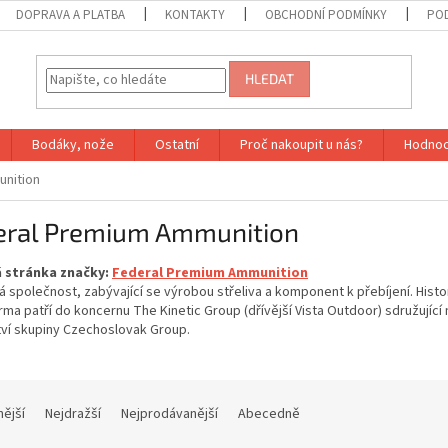
DOPRAVA A PLATBA
KONTAKTY
OBCHODNÍ PODMÍNKY
PO
HLEDAT
Bodáky, nože
Ostatní
Proč nakoupit u nás?
Hodnoc
nition
eral Premium Ammunition
 stránka značky:
Federal Premium Ammunition
 společnost, zabývající se výrobou střeliva a komponent k přebíjení. Histor
irma patří do koncernu The Kinetic Group (dřívější Vista Outdoor) sdružujíc
tví skupiny
Czechoslovak Group.
nější
Nejdražší
Nejprodávanější
Abecedně