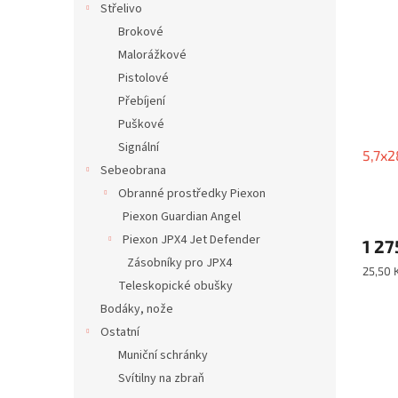
Střelivo
Brokové
Malorážkové
Pistolové
Přebíjení
Puškové
Signální
5,7x2
Sebeobrana
Obranné prostředky Piexon
Piexon Guardian Angel
Piexon JPX4 Jet Defender
1 27
Zásobníky pro JPX4
Měrná
25,50 K
Teleskopické obušky
cena:
Bodáky, nože
Ostatní
Muniční schránky
Svítilny na zbraň