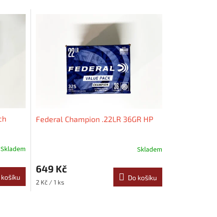
ch
Federal Champion .22LR 36GR HP
Skladem
Skladem
649 Kč
 košíku
Do košíku
Měrná
2 Kč / 1 ks
cena: