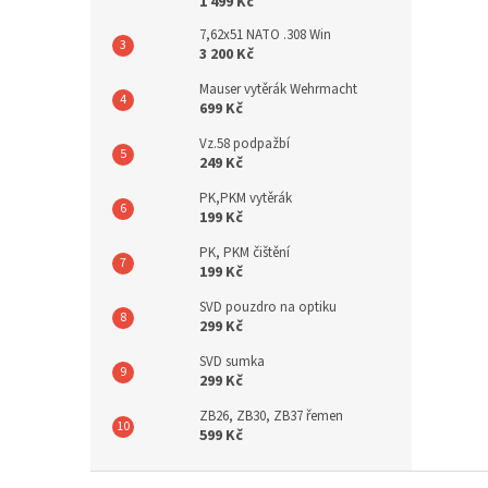
1 499 Kč
7,62x51 NATO .308 Win
3 200 Kč
Mauser vytěrák Wehrmacht
699 Kč
Vz.58 podpažbí
249 Kč
PK,PKM vytěrák
199 Kč
PK, PKM čištění
199 Kč
SVD pouzdro na optiku
299 Kč
SVD sumka
299 Kč
ZB26, ZB30, ZB37 řemen
599 Kč
Z