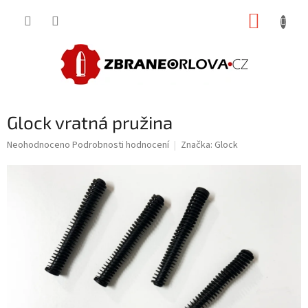
Přejít
NÁKUP
na
obsah
KOŠÍK
Glock vratná pružina
Průměrné
Neohodnoceno
Podrobnosti hodnocení
Značka:
Glock
hodnocení
produktu
je
0,0
z
5
hvězdiček.