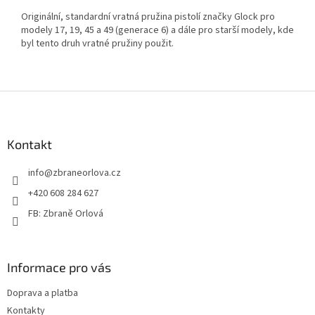
Originální, standardní vratná pružina pistolí značky Glock pro
modely 17, 19, 45 a 49 (generace 6) a dále pro starší modely, kde
byl tento druh vratné pružiny použit.
Z
á
p
a
Kontakt
t
info
@
zbraneorlova.cz
í
+420 608 284 627
FB: Zbraně Orlová
Informace pro vás
Doprava a platba
Kontakty