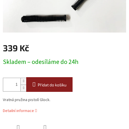
339 Kč
Měrná
Skladem – odesíláme do 24h
cena:
Přidat do košíku
Vratná pružina pistolí Glock.
Detailní informace