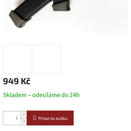
949 Kč
Měrná
Skladem – odesíláme do 24h
cena:
Přidat do košíku