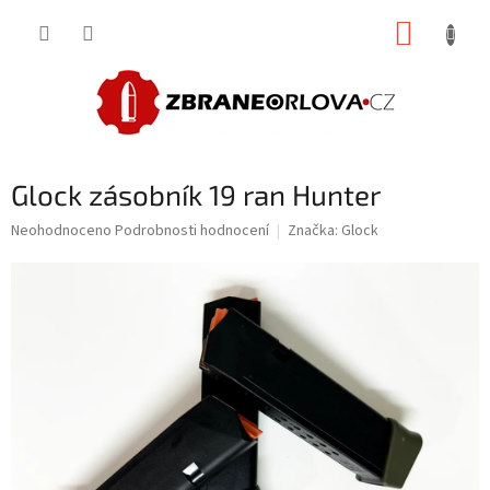
Přejít
NÁKUP
na
obsah
KOŠÍK
Glock zásobník 19 ran Hunter
Průměrné
Neohodnoceno
Podrobnosti hodnocení
Značka:
Glock
hodnocení
produktu
je
0,0
z
5
hvězdiček.