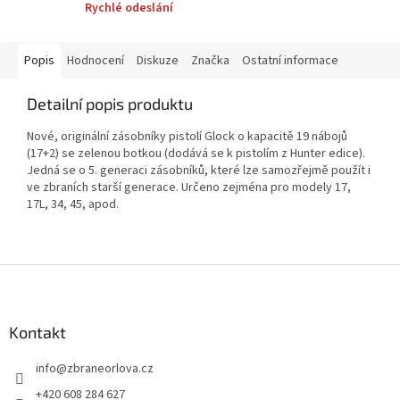
Rychlé odeslání
Popis
Hodnocení
Diskuze
Značka
Ostatní informace
Detailní popis produktu
Nové, originální zásobníky pistolí Glock o kapacitě 19 nábojů
(17+2) se zelenou botkou (dodává se k pistolím z Hunter edice).
Jedná se o 5. generaci zásobníků, které lze samozřejmě použít i
ve zbraních starší generace. Určeno zejména pro modely 17,
17L, 34, 45, apod.
Z
á
p
a
Kontakt
t
info
@
zbraneorlova.cz
í
+420 608 284 627