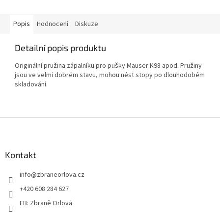
Popis
Hodnocení
Diskuze
Detailní popis produktu
Originální pružina zápalníku pro pušky Mauser K98 apod. Pružiny
jsou ve velmi dobrém stavu, mohou nést stopy po dlouhodobém
skladování.
Z
á
p
a
Kontakt
t
info
@
zbraneorlova.cz
í
+420 608 284 627
FB: Zbraně Orlová