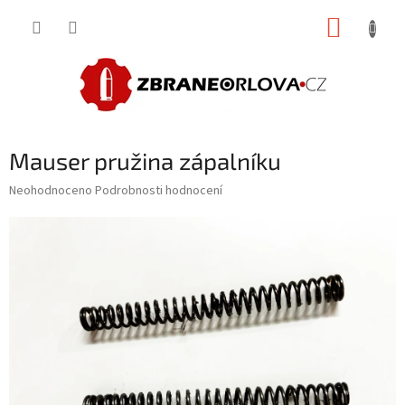
Přejít
NÁKUP
na
obsah
KOŠÍK
Mauser pružina zápalníku
Průměrné
Neohodnoceno
Podrobnosti hodnocení
hodnocení
produktu
je
0,0
z
5
hvězdiček.