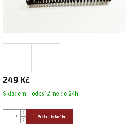
249 Kč
Měrná
Skladem – odesíláme do 24h
cena:
Přidat do košíku