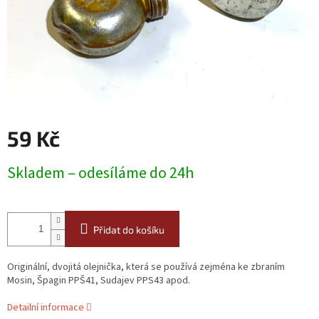
59 Kč
Měrná
Skladem – odesíláme do 24h
cena:
Přidat do košíku
Originální, dvojitá olejnička, která se používá zejména ke zbraním
Mosin, Špagin PPŠ41, Sudajev PPS43 apod.
Detailní informace