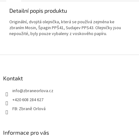
Detailní popis produktu
Originální, dvojitá olejnička, která se používá zejména ke
zbraním Mosin, Špagin PPŠ41, Sudajev PPS43. Olejničky jsou
nepoužité, byly pouze vybaleny z voskového papíru.
Z
á
p
a
Kontakt
t
info
@
zbraneorlova.cz
í
+420 608 284 627
FB: Zbraně Orlová
Informace pro vás