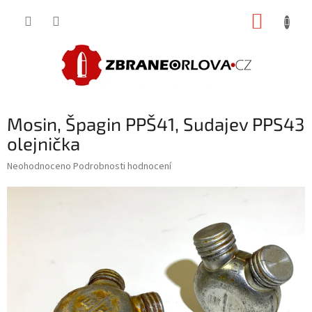
Přejít
NÁKUP
na
obsah
KOŠÍK
Mosin, Špagin PPŠ41, Sudajev PPS43
olejnička
Průměrné
Neohodnoceno
Podrobnosti hodnocení
hodnocení
produktu
je
0,0
z
5
hvězdiček.