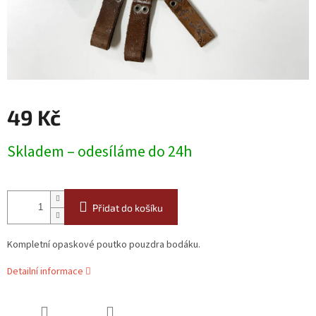
49 Kč
Měrná
Skladem – odesíláme do 24h
cena:
Přidat do košíku
Kompletní opaskové poutko pouzdra bodáku.
Detailní informace