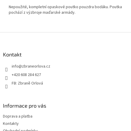
Nepoužité, kompletní opaskové poutko pouzdra bodáku. Poutka
pochází z výzbroje maďarské armády.
Z
á
p
a
Kontakt
t
info
@
zbraneorlova.cz
í
+420 608 284 627
FB: Zbraně Orlová
Informace pro vás
Doprava a platba
Kontakty