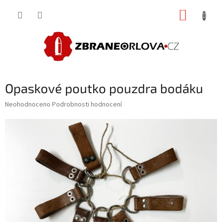
Přejít
NÁKUP
na
obsah
KOŠÍK
Opaskové poutko pouzdra bodáku
Průměrné
Neohodnoceno
Podrobnosti hodnocení
hodnocení
produktu
je
0,0
z
5
hvězdiček.